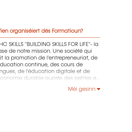
ien organiséiert dës Formatioun?
C SKILLS "BUILDING SKILLS FOR LIFE"- la
se de notre mission. Une société qui
it la promotion de l'entrepreneuriat, de
éducation continue, des cours de
ngues, de l'éducation digitale et de
économie durable auprès des petites et
oyennes entreprises.
Méi gesinn