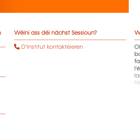
n
Wéini ass déi nächst Sessioun?
W
D'Institut kontaktéieren
OH
ba
fa
l'
la
l'
m