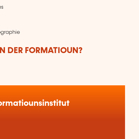
ps
ographie
UN DER FORMATIOUN?
rmatiounsinstitut