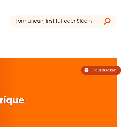
Erausdrécken
rique