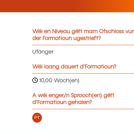
Wéi en Niveau gëtt mam Ofschloss vu
der Formatioun ugestrieft?
Ufänger
Wéi laang dauert d'Formatioun?
10,00 Woch(en)
A wéi enger/n Sprooch(en) gëtt
d'Formatioun gehalen?
PT