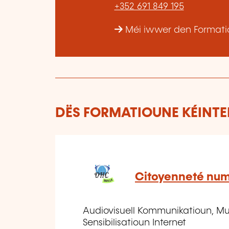
+352 691 849 195
Méi iwwer den Formatio
DËS FORMATIOUNE KÉINTEN
Citoyenneté num
Audiovisuell Kommunikatioun, Mul
Sensibilisatioun Internet