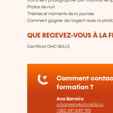
Comment photographier par mauvais tem
Photos de nuit
Thèmes et moments de la journée
Comment gagner de l'argent avec la phot
QUE RECEVEZ-VOUS À LA F
Certificat OHC SKILLS
Comment contact
formation ?
Ana Barreiro
a.barreiro@ohcskills.lu
+352 691 849 195