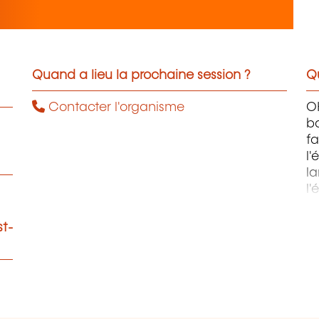
Quand a lieu la prochaine session ?
Qu
Contacter l'organisme
OH
ba
fa
l'
la
l'
m
st-