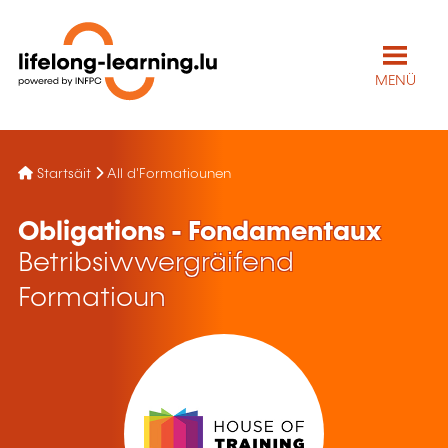
MENÜ
Startsäit
All d'Formatiounen
Obligations - Fondamentaux
Betribsiwwergräifend
Formatioun