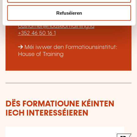
kontaktéieren?
Refuséieren
House of Training
customer@houseoftraining.lu
+352 46 50 16 1
Méi iwwer den Formatiounsinstitut:
House of Training
DËS FORMATIOUNE KÉINTEN
IECH INTERESSÉIEREN