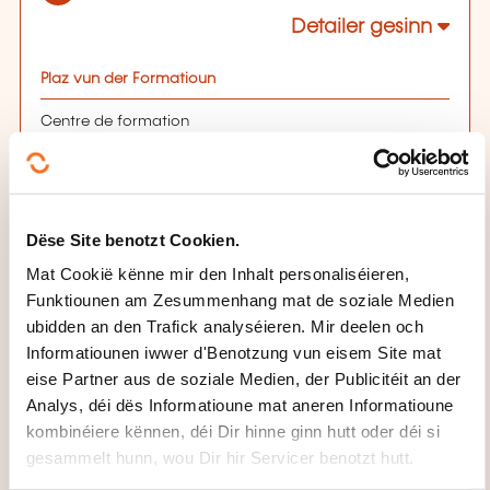
Detailer gesinn
Plaz vun der Formatioun
Centre de formation
7, rue Alcide de Gasperi
L-2981 Luxembourg
Sur place, veuillez consulter les écrans d'affichage pour
vous orienter
Dëse Site benotzt Cookien.
Obligations - Fondamentaux
Début de la séance le 09/10/2026 à 08:30
Mat Cookië kënne mir den Inhalt personaliséieren,
Durée: 08h00
Funktiounen am Zesummenhang mat de soziale Medien
Location: Chambre de Commerce Luxembourg
ubidden an den Trafick analyséieren. Mir deelen och
Leschten Delai fir d'Umeldung
Informatiounen iwwer d'Benotzung vun eisem Site mat
eise Partner aus de soziale Medien, der Publicitéit an der
04.10.2026
Analys, déi dës Informatioune mat aneren Informatioune
Sech umellen
kombinéiere kënnen, déi Dir hinne ginn hutt oder déi si
gesammelt hunn, wou Dir hir Servicer benotzt hutt.