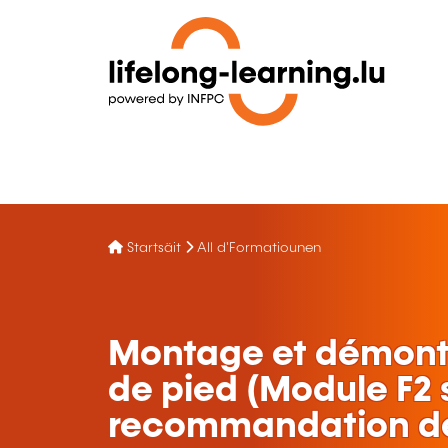
Startsäit
All d'Formatiounen
Montage et démont
de pied (Module F2 
recommandation de