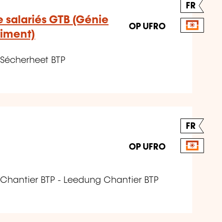
FR
e salariés GTB (Génie
OP UFRO
timent)
 Sécherheet BTP
FR
OP UFRO
 Chantier BTP - Leedung Chantier BTP