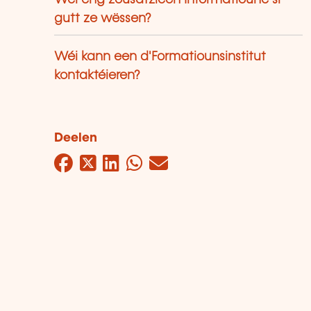
Wéi eng zousätzlech Informatioune si
gutt ze wëssen?
Wéi kann een d'Formatiounsinstitut
kontaktéieren?
Deelen
Facebook
Twitter
LinkedIn
WhatsApp
Mail