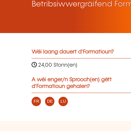
Betribsiwwergräifend For
Wéi laang dauert d'Formatioun?
24,00 Stonn(en)
A wéi enger/n Sprooch(en) gëtt
d'Formatioun gehalen?
FR
DE
LU