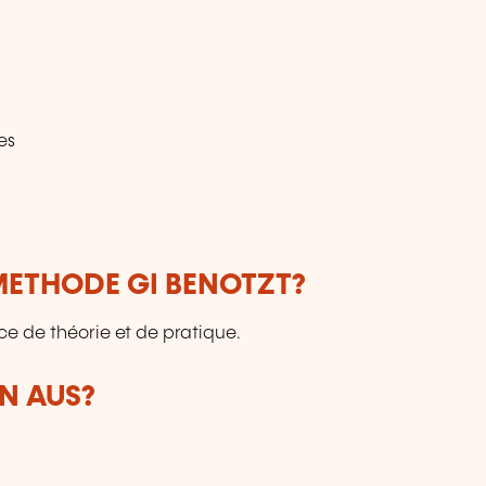
s
es
ETHODE GI BENOTZT?
ce de théorie et de pratique.
N AUS?