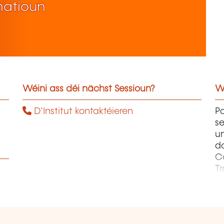
matioun
Wéini ass déi nächst Sessioun?
W
D'Institut kontaktéieren
Pa
se
un
d
Co
Tr
C
et