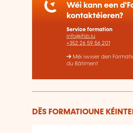
Wéi kann een d'Fo
kontaktéieren?
Service formation
info@ifsb.lu
+352 26 59 56 201
Méi iwwer den Formatiou
du Bâtiment
DËS FORMATIOUNE KÉINTEN