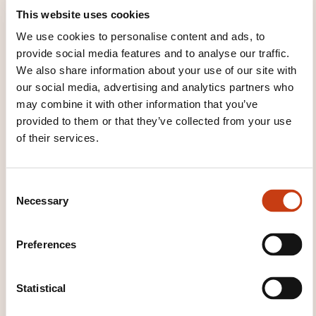
This website uses cookies
et de l’évaluation pratique.
un recyclage périodique pour la formation
We use cookies to personalise content and ads, to
provide social media features and to analyse our traffic.
échafaudage est exigé tous les 5 ans
We also share information about your use of our site with
our social media, advertising and analytics partners who
may combine it with other information that you’ve
provided to them or that they’ve collected from your use
of their services.
C
How to contact the
Necessary
o
training provider?
n
s
Preferences
Service formation
e
info@ifsb.lu
n
+352 26 59 56 201
t
Statistical
S