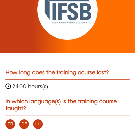
How long does the training course last?
24,00 hours(s)
In which language(s) is the training course
taught?
FR
DE
LU