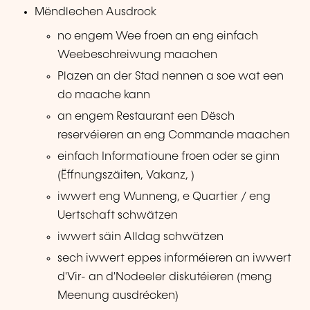
Mëndlechen Ausdrock
no engem Wee froen an eng einfach
Weebeschreiwung maachen
Plazen an der Stad nennen a soe wat een
do maache kann
an engem Restaurant een Dësch
reservéieren an eng Commande maachen
einfach Informatioune froen oder se ginn
(Ëffnungszäiten, Vakanz, )
iwwert eng Wunneng, e Quartier / eng
Uertschaft schwätzen
iwwert säin Alldag schwätzen
sech iwwert eppes informéieren an iwwert
d'Vir- an d'Nodeeler diskutéieren (meng
Meenung ausdrécken)