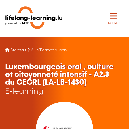
MENÜ
Startsäit
All d'Formatiounen
Luxembourgeois oral , culture
et citoyenneté intensif - A2.3
du CECRL (LA-LB-1430)
E-learning