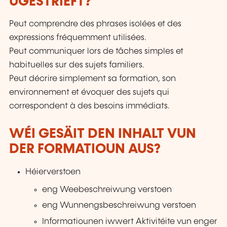
UGESTRIEFT?
Peut comprendre des phrases isolées et des
expressions fréquemment utilisées.
Peut communiquer lors de tâches simples et
habituelles sur des sujets familiers.
Peut décrire simplement sa formation, son
environnement et évoquer des sujets qui
correspondent à des besoins immédiats.
WÉI GESÄIT DEN INHALT VUN
DER FORMATIOUN AUS?
Héierverstoen
eng Weebeschreiwung verstoen
eng Wunnengsbeschreiwung verstoen
Informatiounen iwwert Aktivitéite vun enger