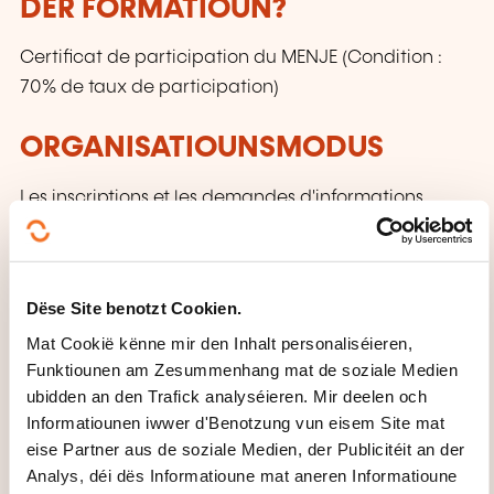
DER FORMATIOUN?
Certificat de participation du MENJE (Condition :
70% de taux de participation)
ORGANISATIOUNSMODUS
Les inscriptions et les demandes d'informations
s'effectuent directement auprès de l'organisateur qui
délivre la formation.
Dëse Site benotzt Cookien.
CECRL - NIVEAU A2: VU WAT
Mat Cookië kënne mir den Inhalt personaliséieren,
SCHWÄTZE MIR?
Funktiounen am Zesummenhang mat de soziale Medien
ubidden an den Trafick analyséieren. Mir deelen och
Jiddereen, deen dëse Niveau erreecht huet:
Informatiounen iwwer d'Benotzung vun eisem Site mat
Kann eenzel Sätz an oft benotzten Ausdréck
eise Partner aus de soziale Medien, der Publicitéit an der
Analys, déi dës Informatioune mat aneren Informatioune
verstoen, déi mat direkte Prioritéitsberäicher ze