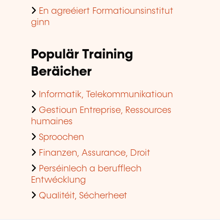
En agreéiert Formatiounsinstitut
ginn
Populär Training
Beräicher
Informatik, Telekommunikatioun
Gestioun Entreprise, Ressources
humaines
Sproochen
Finanzen, Assurance, Droit
Perséinlech a berufflech
Entwécklung
Qualitéit, Sécherheet