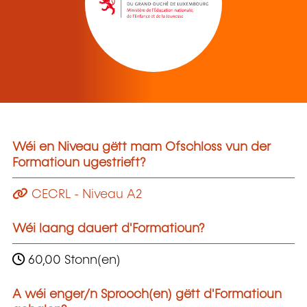
Wéi en Niveau gëtt mam Ofschloss vun der
Formatioun ugestrieft?
CECRL - Niveau A2
Wéi laang dauert d'Formatioun?
60,00 Stonn(en)
A wéi enger/n Sprooch(en) gëtt d'Formatioun