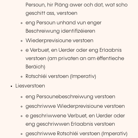
Persoun, hir Pläng awer och dat, wat scho
geschitt ass, verstoen
eng Persoun unhand vun enger
Beschreiwung identifizéieren
Wiederprevisioune verstoen
e Verbuet, en Uerder oder eng Erlaabnis
verstoen (am privaten an am ëffentleche
Beräich)
Rotschléi verstoen (Imperativ)
Liesverstoen
eng Persounebeschreiwung verstoen
geschriwwe Wiederprevisioune verstoen
e geschriwwene Verbuet, en Uerder oder
eng geschriwwen Erlaabnis verstoen
geschriwwe Rotschléi verstoen (Imperativ)