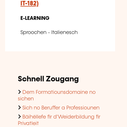
IT-182)
E-LEARNING
Sproochen - Italienesch
Schnell Zougang
Dem Formatiounsdomaine no
sichen
Sich no Beruffer a Professiounen
Bäihëllefe fir d'Weiderbildung fir
Privatleit