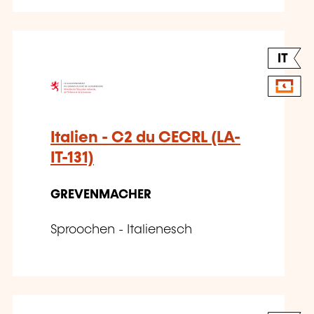
IT
Italien - C2 du CECRL (LA-
IT-131)
GREVENMACHER
Sproochen - Italienesch