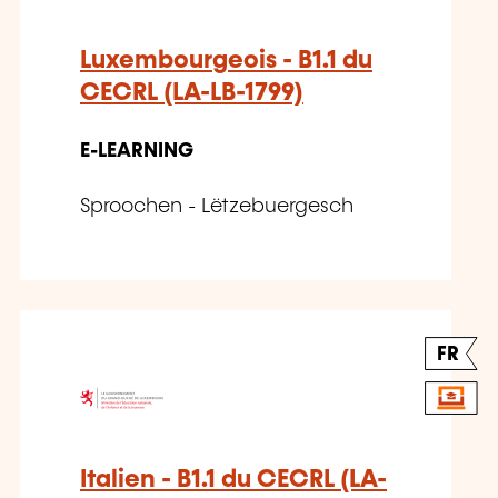
Luxembourgeois - B1.1 du
CECRL (LA-LB-1799)
E-LEARNING
Sproochen - Lëtzebuergesch
FR
Italien - B1.1 du CECRL (LA-