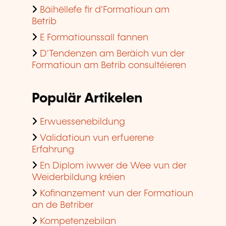
Bäihëllefe fir d'Formatioun am
Betrib
E Formatiounssall fannen
D'Tendenzen am Beräich vun der
Formatioun am Betrib consultéieren
Populär Artikelen
Erwuessenebildung
Validatioun vun erfuerene
Erfahrung
En Diplom iwwer de Wee vun der
Weiderbildung kréien
Kofinanzement vun der Formatioun
an de Betriber
Kompetenzebilan