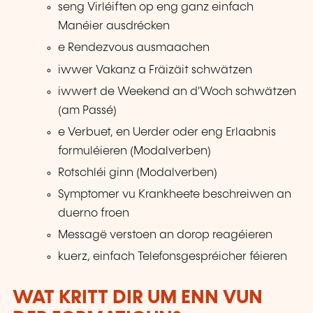
seng Virléiften op eng ganz einfach
Manéier ausdrécken
e Rendezvous ausmaachen
iwwer Vakanz a Fräizäit schwätzen
iwwert de Weekend an d'Woch schwätzen
(am Passé)
e Verbuet, en Uerder oder eng Erlaabnis
formuléieren (Modalverben)
Rotschléi ginn (Modalverben)
Symptomer vu Krankheete beschreiwen an
duerno froen
Messagë verstoen an dorop reagéieren
kuerz, einfach Telefonsgespréicher féieren
WAT KRITT DIR UM ENN VUN