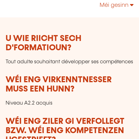
technologies, enrichir leur culture personnelle...
Méi gesinn
U WIE RIICHT SECH
D'FORMATIOUN?
Tout adulte souhaitant développer ses compétences
WÉI ENG VIRKENNTNESSER
MUSS EEN HUNN?
Niveau A2.2 acquis
WÉI ENG ZILER GI VERFOLLEGT
BZW. WÉI ENG KOMPETENZEN