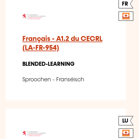
FR
Français - A1.2 du CECRL
(LA-FR-954)
BLENDED-LEARNING
Sproochen - Franséisch
LU