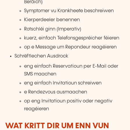
Beräich)
Symptomer vu Krankheete beschreiwen
Kierperdeeler benennen
Rotschléi ginn (Imperativ)
kuerz, einfach Telefonsgespréicher féieren
op e Message um Repondeur reagéieren
Schrëftlechen Ausdrock
eng einfach Reservatioun per E-Mail oder
SMS maachen
eng einfach Invitatioun schreiwen
e Rendezvous ausmaachen
op eng Invitatioun positiv oder negativ
reagéieren
WAT KRITT DIR UM ENN VUN