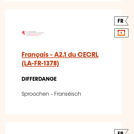
FR
Français - A2.1 du CECRL
(LA-FR-1378)
DIFFERDANGE
Sproochen - Franséisch
FR