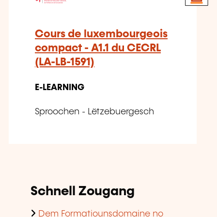
Cours de luxembourgeois
compact - A1.1 du CECRL
(LA-LB-1591)
E-LEARNING
Sproochen - Lëtzebuergesch
Schnell Zougang
Dem Formatiounsdomaine no