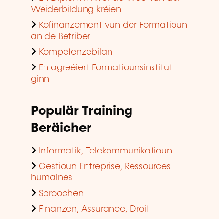
Weiderbildung kréien
Kofinanzement vun der Formatioun
an de Betriber
Kompetenzebilan
En agreéiert Formatiounsinstitut
ginn
Populär Training
Beräicher
Informatik, Telekommunikatioun
Gestioun Entreprise, Ressources
humaines
Sproochen
Finanzen, Assurance, Droit