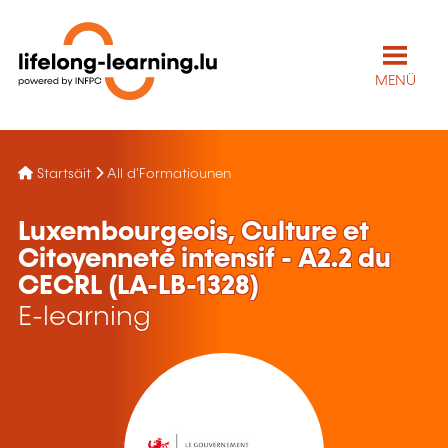
MENÜ
Startsäit
All d'Formatiounen
Luxembourgeois, Culture et
Citoyenneté intensif - A2.2 du
CECRL (LA-LB-1328)
E-learning