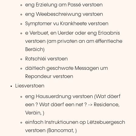
eng Erzielung am Passé verstoen
eng Weebeschreiwung verstoen
Symptomer vu Krankheete verstoen
e Verbuet, en Uerder oder eng Erlaabnis
verstoen (am privaten an am ëffentleche
Beräich)
Rotschléi verstoen
däitlech geschwate Messagen um
Repondeur verstoen
Liesverstoen
eng Hausuerdnung verstoen (Wat däerf
een ? Wat däerf een net ? -> Residence,
Veräin, )
einfach Instruktiounen op Lëtzebuergesch
verstoen (Bancomat, )