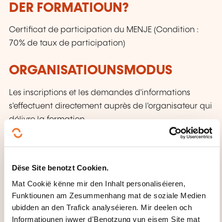
DER FORMATIOUN?
Certificat de participation du MENJE (Condition :
70% de taux de participation)
ORGANISATIOUNSMODUS
Les inscriptions et les demandes d'informations
s'effectuent directement auprès de l'organisateur qui
délivre la formation.
CECRL - NIVEAU A2: VU WAT
SCHWÄTZE MIR?
Dëse Site benotzt Cookien.
Mat Cookië kënne mir den Inhalt personaliséieren,
Jiddereen, deen dëse Niveau erreecht huet:
Funktiounen am Zesummenhang mat de soziale Medien
Kann eenzel Sätz an oft benotzten Ausdréck
ubidden an den Trafick analyséieren. Mir deelen och
verstoen, déi mat direkte Prioritéitsberäicher ze
Informatiounen iwwer d'Benotzung vun eisem Site mat