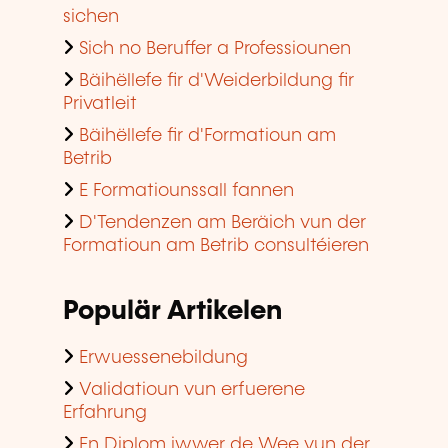
sichen
Sich no Beruffer a Professiounen
Bäihëllefe fir d'Weiderbildung fir
Privatleit
Bäihëllefe fir d'Formatioun am
Betrib
E Formatiounssall fannen
D'Tendenzen am Beräich vun der
Formatioun am Betrib consultéieren
Populär Artikelen
Erwuessenebildung
Validatioun vun erfuerene
Erfahrung
En Diplom iwwer de Wee vun der