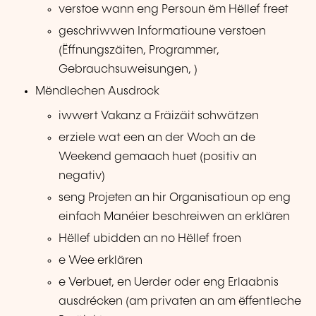
verstoe wann eng Persoun ëm Hëllef freet
geschriwwen Informatioune verstoen
(Ëffnungszäiten, Programmer,
Gebrauchsuweisungen, )
Mëndlechen Ausdrock
iwwert Vakanz a Fräizäit schwätzen
erziele wat een an der Woch an de
Weekend gemaach huet (positiv an
negativ)
seng Projeten an hir Organisatioun op eng
einfach Manéier beschreiwen an erklären
Hëllef ubidden an no Hëllef froen
e Wee erklären
e Verbuet, en Uerder oder eng Erlaabnis
ausdrécken (am privaten an am ëffentleche