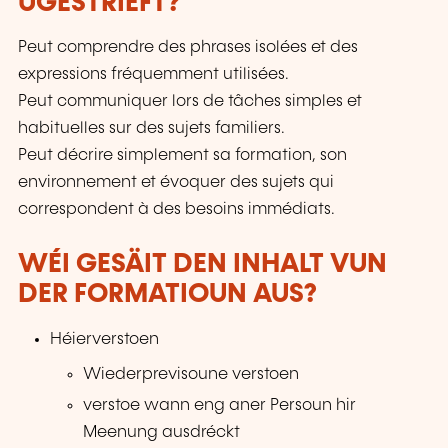
UGESTRIEFT?
Peut comprendre des phrases isolées et des
expressions fréquemment utilisées.
Peut communiquer lors de tâches simples et
habituelles sur des sujets familiers.
Peut décrire simplement sa formation, son
environnement et évoquer des sujets qui
correspondent à des besoins immédiats.
WÉI GESÄIT DEN INHALT VUN
DER FORMATIOUN AUS?
Héierverstoen
Wiederprevisoune verstoen
verstoe wann eng aner Persoun hir
Meenung ausdréckt