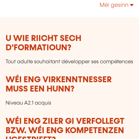
technologies, enrichir leur culture personnelle...
Méi gesinn
U WIE RIICHT SECH
D'FORMATIOUN?
Tout adulte souhaitant développer ses compétences
WÉI ENG VIRKENNTNESSER
MUSS EEN HUNN?
Niveau A2.1 acquis
WÉI ENG ZILER GI VERFOLLEGT
BZW. WÉI ENG KOMPETENZEN