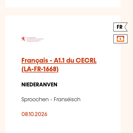
FR
Français - A1.1 du CECRL
(LA-FR-1668)
NIEDERANVEN
Sproochen - Franséisch
08.10.2026