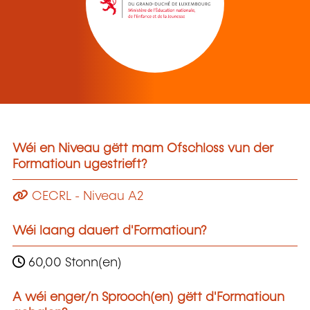
Wéi en Niveau gëtt mam Ofschloss vun der
Formatioun ugestrieft?
CECRL - Niveau A2
Wéi laang dauert d'Formatioun?
60,00 Stonn(en)
A wéi enger/n Sprooch(en) gëtt d'Formatioun