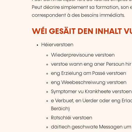
Peut décrire simplement sa formation, son 
correspondent à des besoins immédiats.
WÉI GESÄIT DEN INHALT 
Héierverstoen
Wiederprevisoune verstoen
verstoe wann eng aner Persoun hi
eng Erzielung am Passé verstoen
eng Weebeschreiwung verstoen
Symptomer vu Krankheete verstoen
e Verbuet, en Uerder oder eng Erla
Beräich)
Rotschléi verstoen
däitlech geschwate Messagen um 