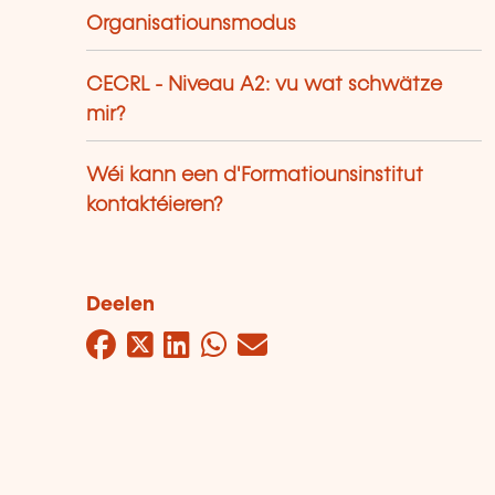
Organisatiounsmodus
CECRL - Niveau A2: vu wat schwätze
mir?
Wéi kann een d'Formatiounsinstitut
kontaktéieren?
Deelen
Facebook
Twitter
LinkedIn
WhatsApp
Mail