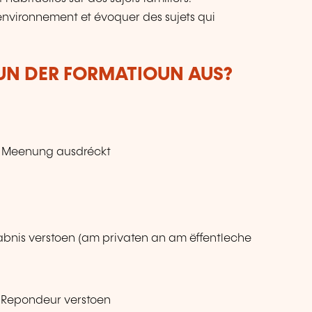
environnement et évoquer des sujets qui
VUN DER FORMATIOUN AUS?
r Meenung ausdréckt
abnis verstoen (am privaten an am ëffentleche
Repondeur verstoen