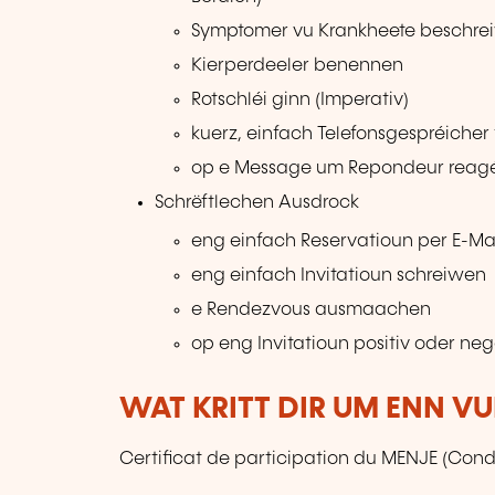
Symptomer vu Krankheete beschre
Kierperdeeler benennen
Rotschléi ginn (Imperativ)
kuerz, einfach Telefonsgespréicher 
op e Message um Repondeur reagé
Schrëftlechen Ausdrock
eng einfach Reservatioun per E-M
eng einfach Invitatioun schreiwen
e Rendezvous ausmaachen
op eng Invitatioun positiv oder ne
WAT KRITT DIR UM ENN V
Certificat de participation du MENJE (Condi