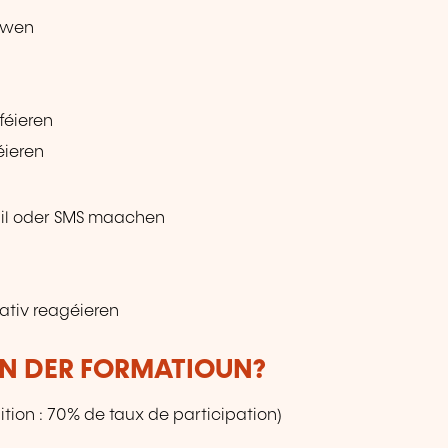
iwen
féieren
ieren
ail oder SMS maachen
gativ reagéieren
UN DER FORMATIOUN?
tion : 70% de taux de participation)