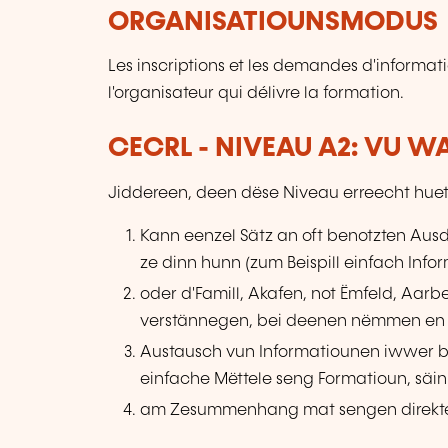
ORGANISATIOUNSMODUS
Les inscriptions et les demandes d'informat
l'organisateur qui délivre la formation.
CECRL - NIVEAU A2: VU 
Jiddereen, deen dëse Niveau erreecht huet
Kann eenzel Sätz an oft benotzten Ausdr
ze dinn hunn (zum Beispill einfach Inf
oder d'Famill, Akafen, not Ëmfeld, Aar
verstännegen, bei deenen nëmmen en 
Austausch vun Informatiounen iwwer b
einfache Mëttele seng Formatioun, säin
am Zesummenhang mat sengen direkte