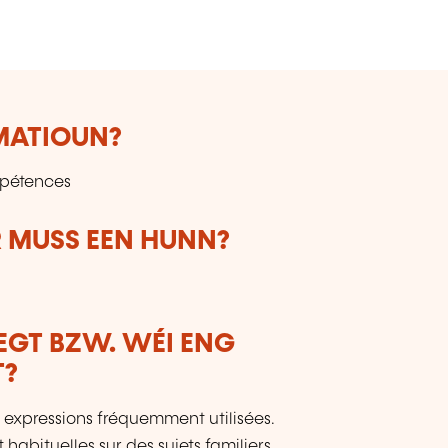
RMATIOUN?
mpétences
 MUSS EEN HUNN?
LEGT BZW. WÉI ENG
T?
 expressions fréquemment utilisées.
abituelles sur des sujets familiers.