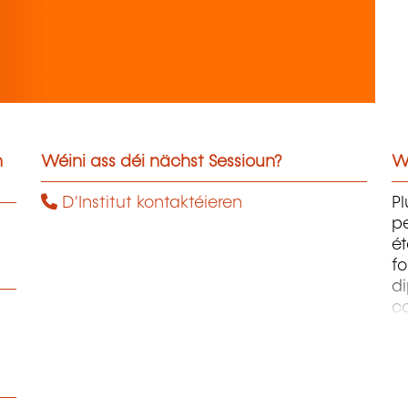
n
Wéini ass déi nächst Sessioun?
W
D'Institut kontaktéieren
Pl
pe
ét
fo
di
c
pr
te
pe