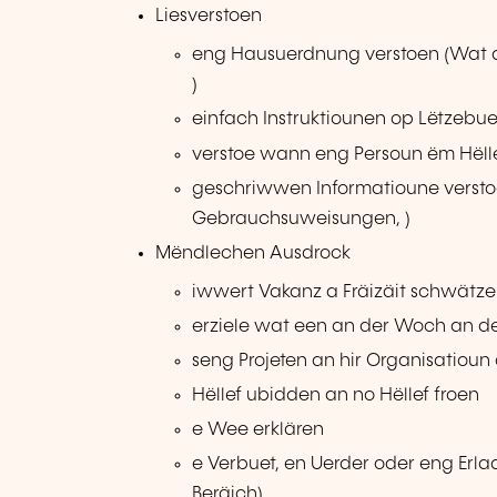
Liesverstoen
eng Hausuerdnung verstoen (Wat dä
)
einfach Instruktiounen op Lëtzebu
verstoe wann eng Persoun ëm Hëlle
geschriwwen Informatioune versto
Gebrauchsuweisungen, )
Mëndlechen Ausdrock
iwwert Vakanz a Fräizäit schwätz
erziele wat een an der Woch an d
seng Projeten an hir Organisatiou
Hëllef ubidden an no Hëllef froen
e Wee erklären
e Verbuet, en Uerder oder eng Erl
Beräich)