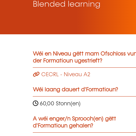
Blended learning
Wéi en Niveau gëtt mam Ofschloss vu
der Formatioun ugestrieft?
CECRL - Niveau A2
Wéi laang dauert d'Formatioun?
60,00 Stonn(en)
A wéi enger/n Sprooch(en) gëtt
d'Formatioun gehalen?