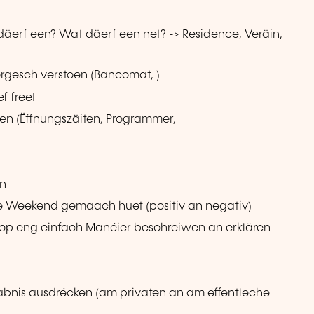
erf een? Wat däerf een net? -> Residence, Veräin,
ergesch verstoen (Bancomat, )
f freet
en (Ëffnungszäiten, Programmer,
en
e Weekend gemaach huet (positiv an negativ)
n op eng einfach Manéier beschreiwen an erklären
aabnis ausdrécken (am privaten an am ëffentleche