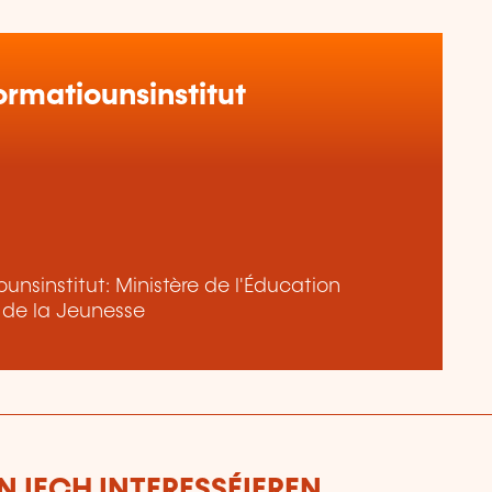
rmatiounsinstitut
nsinstitut: Ministère de l'Éducation
t de la Jeunesse
 IECH INTERESSÉIEREN