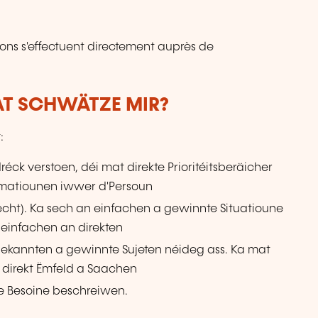
ions s'effectuent directement auprès de
WAT SCHWÄTZE MIR?
:
éck verstoen, déi mat direkte Prioritéitsberäicher
ormatiounen iwwer d'Persoun
becht). Ka sech an einfachen a gewinnte Situatioune
einfachen an direkten
ekannten a gewinnte Sujeten néideg ass. Ka mat
 direkt Ëmfeld a Saachen
 Besoine beschreiwen.