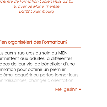
Centre de Formation Lucien Huss a.s.b.l
5, avenue Marie Thérèse
L-2132 Luxembourg
ien organiséiert dës Formatioun?
usieurs structures au sein du MEN
rmettent aux adultes, à différentes
apes de leur vie, de bénéficier d'une
rmation pour obtenir un premier
plôme, acquérir ou perfectionner leurs
onnaissances, changer d'orientation
ofessionnelle, s'adapter aux nouvelles
Méi gesinn
chnologies, enrichir leur culture
rsonnelle...