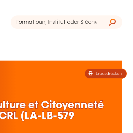
Erausdrécken
lture et Citoyenneté
ECRL (LA-LB-579