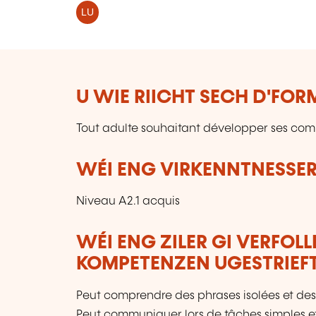
LU
U WIE RIICHT SECH D'FO
Tout adulte souhaitant développer ses co
WÉI ENG VIRKENNTNESSER
Niveau A2.1 acquis
WÉI ENG ZILER GI VERFOL
KOMPETENZEN UGESTRIEF
Peut comprendre des phrases isolées et des
Peut communiquer lors de tâches simples et h