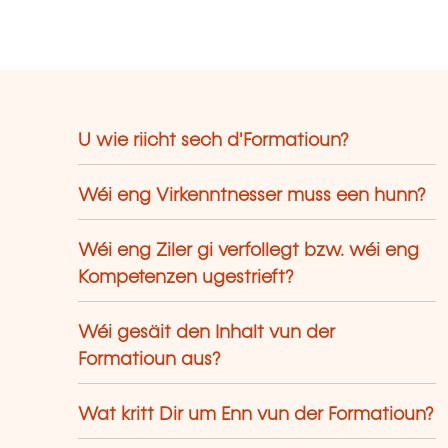
U wie riicht sech d'Formatioun?
Wéi eng Virkenntnesser muss een hunn?
Wéi eng Ziler gi verfollegt bzw. wéi eng
Kompetenzen ugestrieft?
Wéi gesäit den Inhalt vun der
Formatioun aus?
Wat kritt Dir um Enn vun der Formatioun?