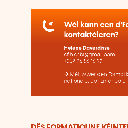
Wéi kann een d'Fo
kontaktéieren?
Helene Daverdisse
cflh.asbl@gmail.com
+352 26 56 16 92
Méi iwwer den Formatiou
nationale, de l'Enfance e
DËS FORMATIOUNE KÉINTEN