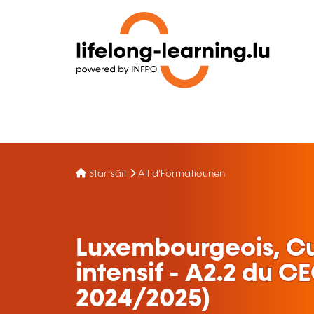
Startsäit
All d'Formatiounen
Luxembourgeois, Cu
intensif - A2.2 du C
2024/2025)