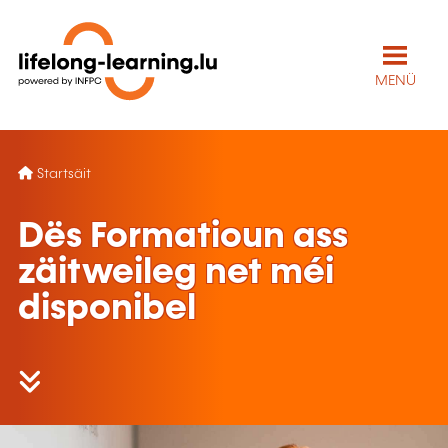
MENÜ
Startsäit
Dës Formatioun ass
zäitweileg net méi
disponibel