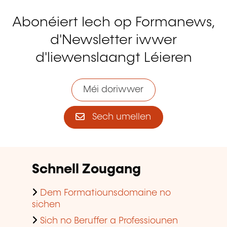
Abonéiert Iech op Formanews,
d'Newsletter iwwer
d'liewenslaangt Léieren
Méi doriwwer
Sech umellen
Schnell Zougang
Dem Formatiounsdomaine no
sichen
Sich no Beruffer a Professiounen