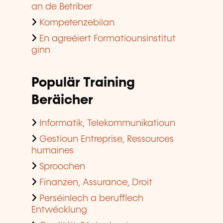
an de Betriber
Kompetenzebilan
En agreéiert Formatiounsinstitut
ginn
Populär Training
Beräicher
Informatik, Telekommunikatioun
Gestioun Entreprise, Ressources
humaines
Sproochen
Finanzen, Assurance, Droit
Perséinlech a berufflech
Entwécklung