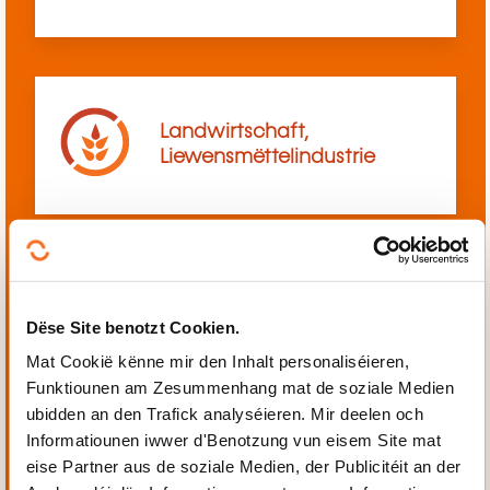
Landwirtschaft,
Liewensmëttelindustrie
Mechanik, Elektrotechnik,
Dëse Site benotzt Cookien.
Automatiséierung
Mat Cookië kënne mir den Inhalt personaliséieren,
Funktiounen am Zesummenhang mat de soziale Medien
ubidden an den Trafick analyséieren. Mir deelen och
Informatiounen iwwer d'Benotzung vun eisem Site mat
eise Partner aus de soziale Medien, der Publicitéit an der
Perséinlech a berufflech