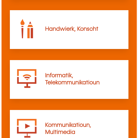
Handwierk, Konscht
Informatik,
Telekommunikatioun
Kommunikatioun,
Multimedia