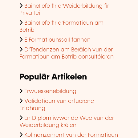
Bäihëllefe fir d'Weiderbildung fir
Privatleit
Bäihëllefe fir d'Formatioun am
Betrib
E Formatiounssall fannen
D'Tendenzen am Beräich vun der
Formatioun am Betrib consultéieren
Populär Artikelen
Erwuessenebildung
Validatioun vun erfuerene
Erfahrung
En Diplom iwwer de Wee vun der
Weiderbildung kréien
Kofinanzement vun der Formatioun