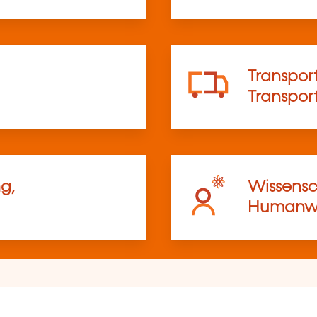
Transport
Transpo
g,
Wissensc
Humanwi