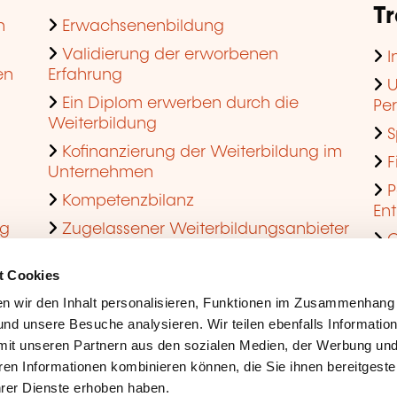
T
n
Erwachsenenbildung
Validierung der erworbenen
I
en
Erfahrung
U
Ein Diplom erwerben durch die
Pe
Weiterbildung
S
Kofinanzierung der Weiterbildung im
F
Unternehmen
P
Kompetenzbilanz
En
ng
Zugelassener Weiterbildungsanbieter
Q
werden
t Cookies
n wir den Inhalt personalisieren, Funktionen im Zusammenhang
nd unsere Besuche analysieren. Wir teilen ebenfalls Informatio
mit unseren Partnern aus den sozialen Medien, der Werbung und
ren Informationen kombinieren können, die Sie ihnen bereitgeste
ihrer Dienste erhoben haben.