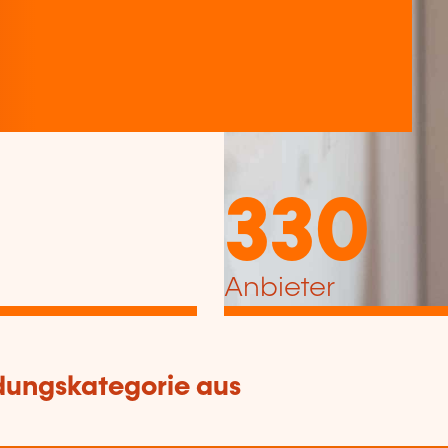
330
Anbieter
dungskategorie aus