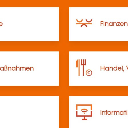
e
Finanzen
lmaßnahmen
Handel, 
Informat