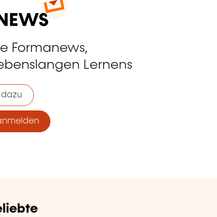
ie Formanews,
lebenslangen Lernens
 dazu
anmelden
liebte