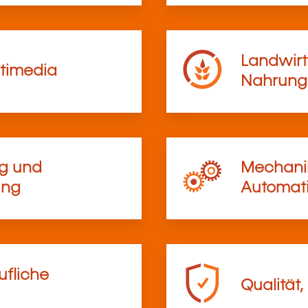
Landwirt
timedia
Nahrungs
ng und
Mechanik
ung
Automati
ufliche
Qualität,