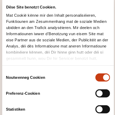
Joelle Flammang
Dëse Site benotzt Cookien.
cours@bertrange.lu
+352 26312 340 matin
Mat Cookië kënne mir den Inhalt personaliséieren,
Funktiounen am Zesummenhang mat de soziale Medien
Méi iwwer den Formatiounsinstitut:
ubidden an den Trafick analyséieren. Mir deelen och
Ministère de l'Éducation nationale, de
Informatiounen iwwer d'Benotzung vun eisem Site mat
l'Enfance et de la Jeunesse
eise Partner aus de soziale Medien, der Publicitéit an der
Analys, déi dës Informatioune mat aneren Informatioune
kombinéiere kënnen, déi Dir hinne ginn hutt oder déi si
gesammelt hunn, wou Dir hir Servicer benotzt hutt.
C
DËS FORMATIOUNE KÉINTEN
Noutwenneg Cookien
o
n
IECH INTERESSÉIEREN
s
Preferenz-Cookien
e
n
EN
t
Statistiken