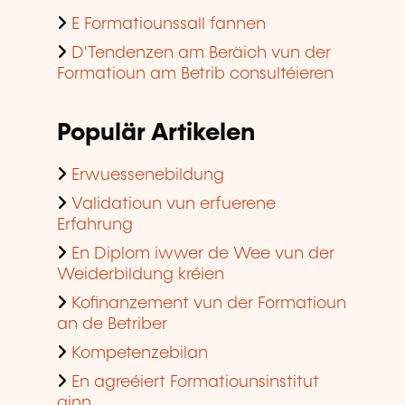
E Formatiounssall fannen
D'Tendenzen am Beräich vun der
Formatioun am Betrib consultéieren
Populär Artikelen
Erwuessenebildung
Validatioun vun erfuerene
Erfahrung
En Diplom iwwer de Wee vun der
Weiderbildung kréien
Kofinanzement vun der Formatioun
an de Betriber
Kompetenzebilan
En agreéiert Formatiounsinstitut
ginn