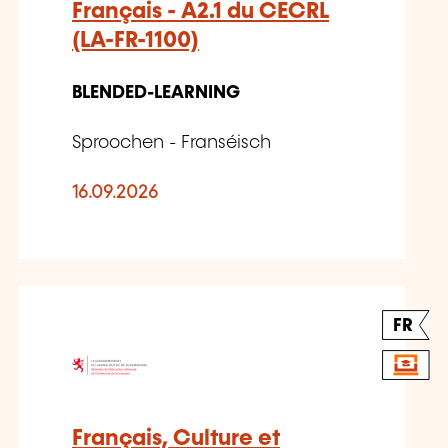
Français - A2.1 du CECRL
(LA-FR-1100)
BLENDED-LEARNING
Sproochen - Franséisch
16.09.2026
FR
Français, Culture et