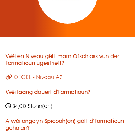
Wéi en Niveau gëtt mam Ofschloss vun der
Formatioun ugestrieft?
CECRL - Niveau A2
Wéi laang dauert d'Formatioun?
34,00 Stonn(en)
A wéi enger/n Sprooch(en) gëtt d'Formatioun
gehalen?