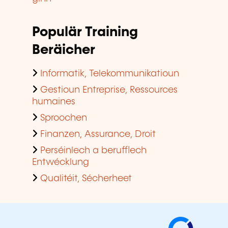
Populär Training
Beräicher
Informatik, Telekommunikatioun
Gestioun Entreprise, Ressources
humaines
Sproochen
Finanzen, Assurance, Droit
Perséinlech a berufflech
Entwécklung
Qualitéit, Sécherheet