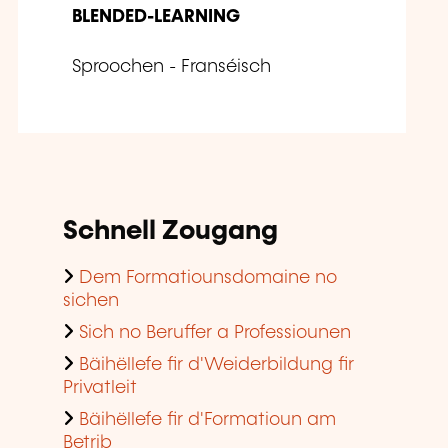
BLENDED-LEARNING
Sproochen - Franséisch
Schnell Zougang
Dem Formatiounsdomaine no
sichen
Sich no Beruffer a Professiounen
Bäihëllefe fir d'Weiderbildung fir
Privatleit
Bäihëllefe fir d'Formatioun am
Betrib