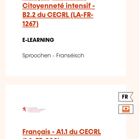
Citoyenneté intensif -
B2.2 du CECRL (LA-FR-
1267)
E-LEARNING
Sproochen - Franséisch
FR
Français - A1.1 du CECRL