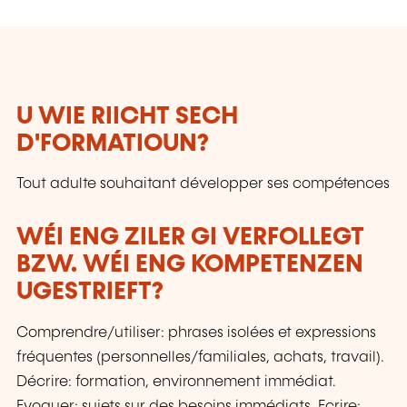
U WIE RIICHT SECH
D'FORMATIOUN?
Tout adulte souhaitant développer ses compétences
WÉI ENG ZILER GI VERFOLLEGT
BZW. WÉI ENG KOMPETENZEN
UGESTRIEFT?
Comprendre/utiliser: phrases isolées et expressions
fréquentes (personnelles/familiales, achats, travail).
Décrire: formation, environnement immédiat.
Evoquer: sujets sur des besoins immédiats. Ecrire: