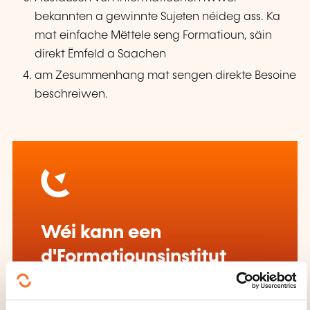
bekannten a gewinnte Sujeten néideg ass. Ka
mat einfache Mëttele seng Formatioun, säin
direkt Ëmfeld a Saachen
am Zesummenhang mat sengen direkte Besoine
beschreiwen.
Wéi kann een
d'Formatiounsinstitut
kontaktéieren?