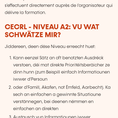
s'effectuent directement auprès de l'organisateur qui
délivre la formation.
CECRL - NIVEAU A2: VU WAT
SCHWÄTZE MIR?
Jiddereen, deen dëse Niveau erreecht huet:
Kann eenzel Sätz an oft benotzten Ausdréck
verstoen, déi mat direkte Prioritéitsberäicher ze
dinn hunn (zum Beispill einfach Informatiounen
iwwer d'Persoun
oder d'Famill, Akafen, not Ëmfeld, Aarbecht). Ka
sech an einfachen a gewinnte Situatioune
verstännegen, bei deenen nëmmen en
einfachen an direkten
Austausch vun Informatiounen iwwer