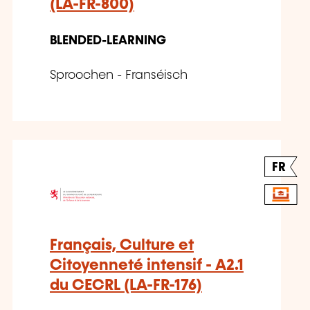
(LA-FR-800)
BLENDED-LEARNING
Sproochen - Franséisch
FR
Français, Culture et
Citoyenneté intensif - A2.1
du CECRL (LA-FR-176)