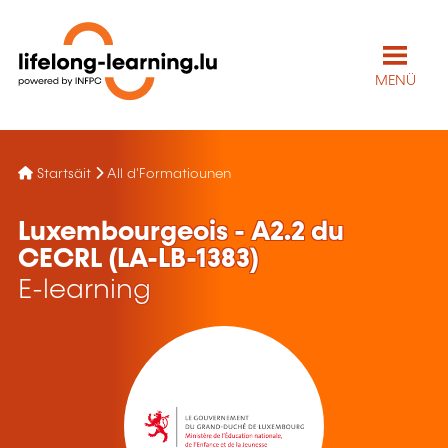
MENÜ
Startsäit
All d'Formatiounen
Luxembourgeois - A2.2 du
CECRL (LA-LB-1383)
E-learning