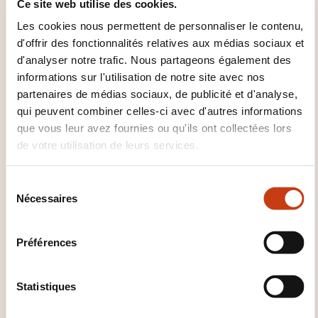
Ce site web utilise des cookies.
En savoir plus sur l’organisme de
formation: Ministère de l'Éducation
Les cookies nous permettent de personnaliser le contenu,
nationale, de l'Enfance et de la
d'offrir des fonctionnalités relatives aux médias sociaux et
Jeunesse
d'analyser notre trafic. Nous partageons également des
informations sur l'utilisation de notre site avec nos
partenaires de médias sociaux, de publicité et d'analyse,
qui peuvent combiner celles-ci avec d'autres informations
que vous leur avez fournies ou qu'ils ont collectées lors
de votre utilisation de leurs services.
CES FORMATIONS POURRAIENT
S
VOUS INTÉRESSER
Nécessaires
é
l
e
Préférences
c
FR
t
i
Statistiques
o