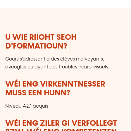
U WIE RIICHT SECH
D'FORMATIOUN?
Cours s'adressant à des élèves malvoyants,
aveugles ou ayant des troubles neuro-visuels.
WÉI ENG VIRKENNTNESSER
MUSS EEN HUNN?
Niveau A2.1 acquis
WÉI ENG ZILER GI VERFOLLEGT