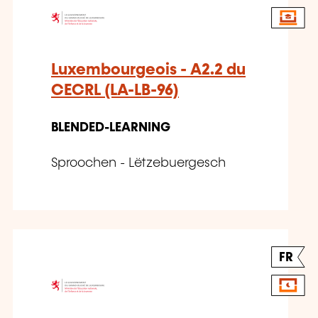
Luxembourgeois - A2.2 du
CECRL (LA-LB-96)
BLENDED-LEARNING
Sproochen - Lëtzebuergesch
FR