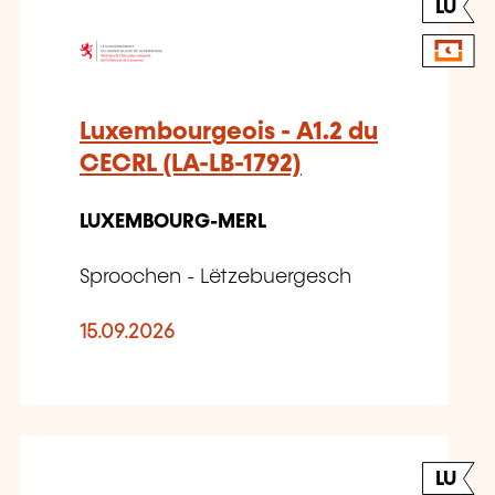
LU
Luxembourgeois - A1.2 du
CECRL (LA-LB-1792)
LUXEMBOURG-MERL
Sproochen - Lëtzebuergesch
15.09.2026
LU