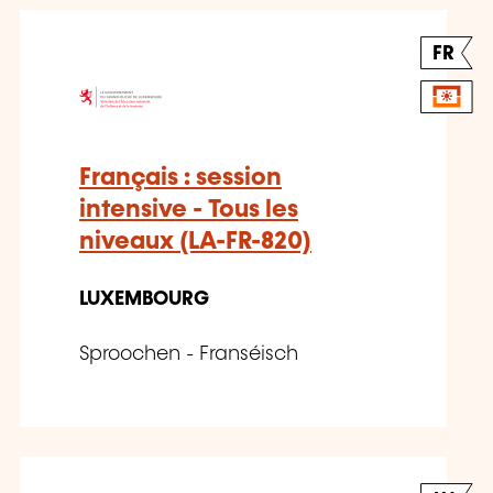
FR
Français : session
intensive - Tous les
niveaux (LA-FR-820)
LUXEMBOURG
Sproochen - Franséisch