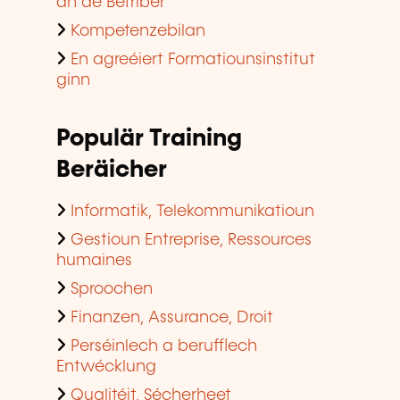
an de Betriber
Kompetenzebilan
En agreéiert Formatiounsinstitut
ginn
Populär Training
Beräicher
Informatik, Telekommunikatioun
Gestioun Entreprise, Ressources
humaines
Sproochen
Finanzen, Assurance, Droit
Perséinlech a berufflech
Entwécklung
Qualitéit, Sécherheet