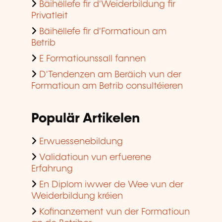
Bäihëllefe fir d'Weiderbildung fir
Privatleit
Bäihëllefe fir d'Formatioun am
Betrib
E Formatiounssall fannen
D'Tendenzen am Beräich vun der
Formatioun am Betrib consultéieren
Populär Artikelen
Erwuessenebildung
Validatioun vun erfuerene
Erfahrung
En Diplom iwwer de Wee vun der
Weiderbildung kréien
Kofinanzement vun der Formatioun