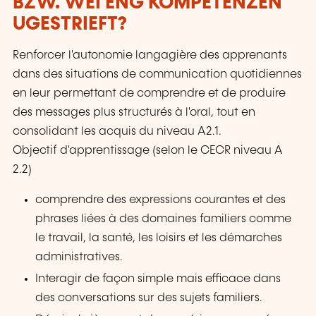
BZW. WÉI ENG KOMPETENZEN
UGESTRIEFT?
Renforcer l'autonomie langagière des apprenants
dans des situations de communication quotidiennes
en leur permettant de comprendre et de produire
des messages plus structurés à l'oral, tout en
consolidant les acquis du niveau A2.1.
Objectif d'apprentissage (selon le CECR niveau A
2.2)
comprendre des expressions courantes et des
phrases liées à des domaines familiers comme
le travail, la santé, les loisirs et les démarches
administratives.
Interagir de façon simple mais efficace dans
des conversations sur des sujets familiers.