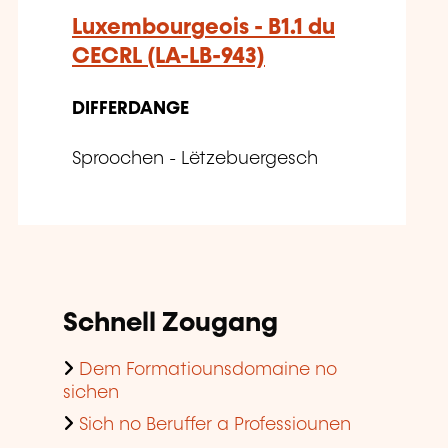
Luxembourgeois - B1.1 du
CECRL (LA-LB-943)
DIFFERDANGE
Sproochen - Lëtzebuergesch
Schnell Zougang
Dem Formatiounsdomaine no
sichen
Sich no Beruffer a Professiounen