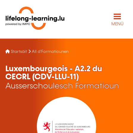
MENÜ
Startsäit
All d'Formatiounen
Luxembourgeois - A2.2 du
CECRL (CDV-LLU-11)
Ausserschoulesch Formatioun