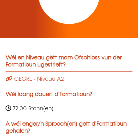
Wéi en Niveau gëtt mam Ofschloss vun der
Formatioun ugestrieft?
CECRL - Niveau A2
Wéi laang dauert d'Formatioun?
72,00 Stonn(en)
A wéi enger/n Sprooch(en) gëtt d'Formatioun
gehalen?