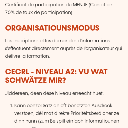
Certificat de participation du MENJE (Condition :
70% de taux de participation)
ORGANISATIOUNSMODUS
Les inscriptions et les demandes d'informations
s'effectuent directement auprès de l'organisateur qui
délivre la formation.
CECRL - NIVEAU A2: VU WAT
SCHWÄTZE MIR?
Jiddereen, deen dëse Niveau erreecht huet:
Kann eenzel Sätz an oft benotzten Ausdréck
verstoen, déi mat direkte Prioritéitsberäicher ze
dinn hunn (zum Beispill einfach Informatiounen