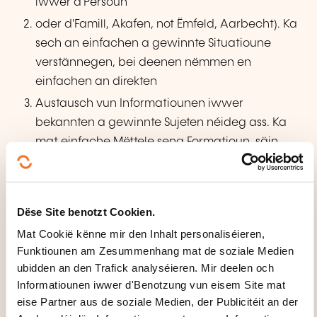
iwwer d'Persoun
oder d'Famill, Akafen, not Ëmfeld, Aarbecht). Ka
sech an einfachen a gewinnte Situatioune
verstännegen, bei deenen nëmmen en
einfachen an direkten
Austausch vun Informatiounen iwwer
bekannten a gewinnte Sujeten néideg ass. Ka
mat einfache Mëttele seng Formatioun, säin
direkt Ëmfeld a Saachen
am Zesummenhang mat sengen direkte Besoine
beschreiwen.
Dëse Site benotzt Cookien.
Mat Cookië kënne mir den Inhalt personaliséieren,
Funktiounen am Zesummenhang mat de soziale Medien
ubidden an den Trafick analyséieren. Mir deelen och
Informatiounen iwwer d'Benotzung vun eisem Site mat
eise Partner aus de soziale Medien, der Publicitéit an der