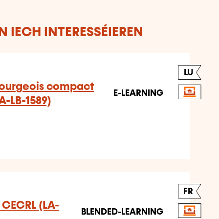
 IECH INTERESSÉIEREN
LU
ourgeois compact
E-LEARNING
LA-LB-1589)
FR
u CECRL (LA-
BLENDED-LEARNING