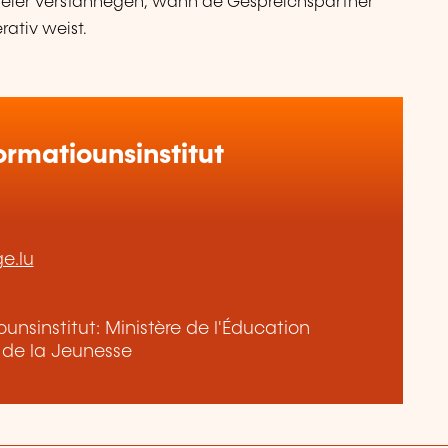
éier verstännegen, wann de Gespréichspartner
rativ weist.
rmatiounsinstitut
ge.lu
nsinstitut: Ministère de l'Éducation
t de la Jeunesse