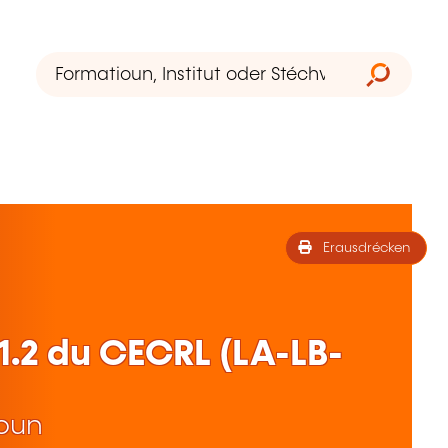
Erausdrécken
1.2 du CECRL (LA-LB-
ioun