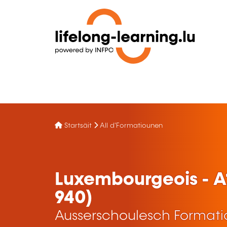
Startsäit
All d'Formatiounen
Luxembourgeois - A
940)
Ausserschoulesch Format