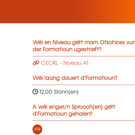
Wéi en Niveau gëtt mam Ofschloss vu
der Formatioun ugestrieft?
CECRL - Niveau A1
Wéi laang dauert d'Formatioun?
12,00 Stonn(en)
A wéi enger/n Sprooch(en) gëtt
d'Formatioun gehalen?
FR