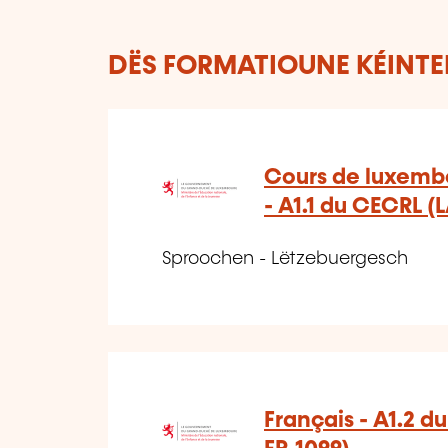
DËS FORMATIOUNE KÉINTEN
Cours de luxemb
- A1.1 du CECRL (
Sproochen - Lëtzebuergesch
Français - A1.2 d