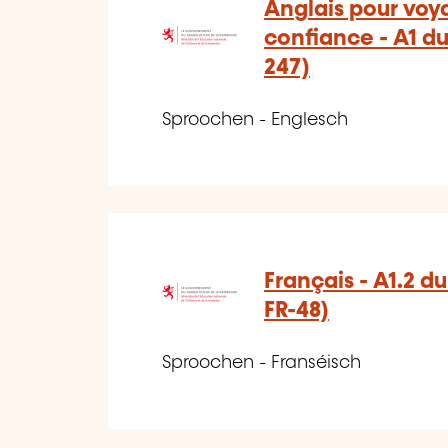
Anglais pour voy
confiance - A1 d
247)
Sproochen - Englesch
Français - A1.2 d
FR-48)
Sproochen - Franséisch