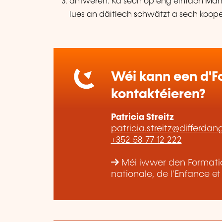
äntweren. Ka sech op eng einfach Man
lues an däitlech schwätzt a sech koope
Wéi kann een d'Fo
kontaktéieren?
Patricia Streitz
patricia.streitz@differdan
+352 58 77 12 222
Méi iwwer den Formatiou
nationale, de l'Enfance e