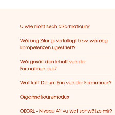
U wie riicht sech d'Formatioun?
Wéi eng Ziler gi verfollegt bzw. wéi eng
Kompetenzen ugestrieft?
Wéi gesäit den Inhalt vun der
Formatioun aus?
Wat kritt Dir um Enn vun der Formatioun?
Organisatiounsmodus
CECRL - Niveau A1: vu wat schwätze mir?