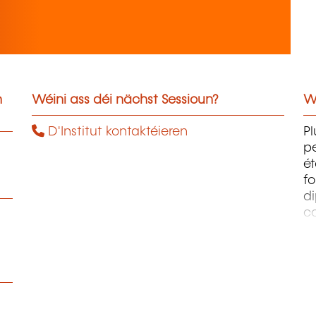
n
Wéini ass déi nächst Sessioun?
W
D'Institut kontaktéieren
Pl
pe
ét
fo
di
c
pr
te
pe