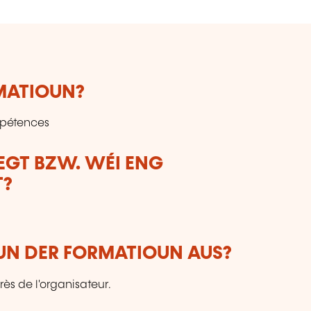
RMATIOUN?
mpétences
LEGT BZW. WÉI ENG
T?
VUN DER FORMATIOUN AUS?
ès de l'organisateur.