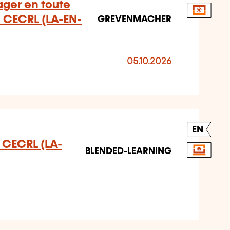
ager en toute
u CECRL (LA-EN-
GREVENMACHER
05.10.2026
EN
u CECRL (LA-
BLENDED-LEARNING