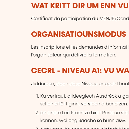
WAT KRITT DIR UM ENN V
Certificat de participation du MENJE (Condi
ORGANISATIOUNSMODUS
Les inscriptions et les demandes d'informat
l'organisateur qui délivre la formation.
CECRL - NIVEAU A1: VU W
Jiddereen, deen dëse Niveau erreecht huet
Ka vertraut, alldeeglech Ausdréck a g
sollen erfëllt ginn, verstoen a benotzen.
an anere Leit Froen zu hirer Persoun st
kennen, wéi eng Saache se hunn asw. –