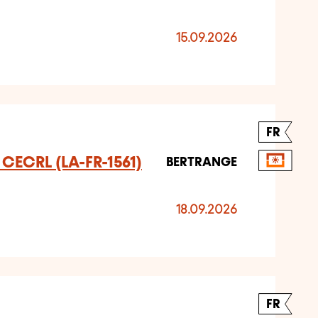
15.09.2026
FR
u CECRL (LA-FR-1561)
BERTRANGE
18.09.2026
FR