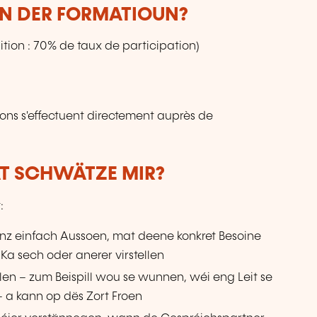
UN DER FORMATIOUN?
tion : 70% de taux de participation)
ions s'effectuent directement auprès de
AT SCHWÄTZE MIR?
:
anz einfach Aussoen, mat deene konkret Besoine
 Ka sech oder anerer virstellen
ellen – zum Beispill wou se wunnen, wéi eng Leit se
 a kann op dës Zort Froen