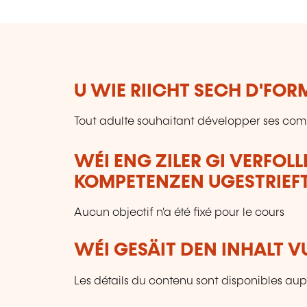
U WIE RIICHT SECH D'FO
Tout adulte souhaitant développer ses co
WÉI ENG ZILER GI VERFOL
KOMPETENZEN UGESTRIEF
Aucun objectif n'a été fixé pour le cours
WÉI GESÄIT DEN INHALT 
Les détails du contenu sont disponibles aupr