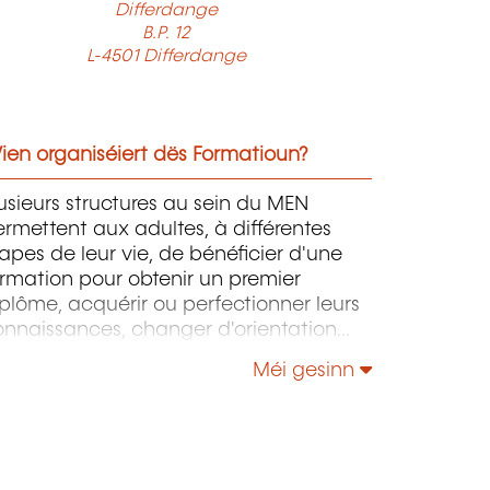
Differdange
B.P. 12
L-4501 Differdange
ien organiséiert dës Formatioun?
usieurs structures au sein du MEN
rmettent aux adultes, à différentes
apes de leur vie, de bénéficier d'une
rmation pour obtenir un premier
plôme, acquérir ou perfectionner leurs
onnaissances, changer d'orientation
ofessionnelle, s'adapter aux nouvelles
Méi gesinn
chnologies, enrichir leur culture
rsonnelle...