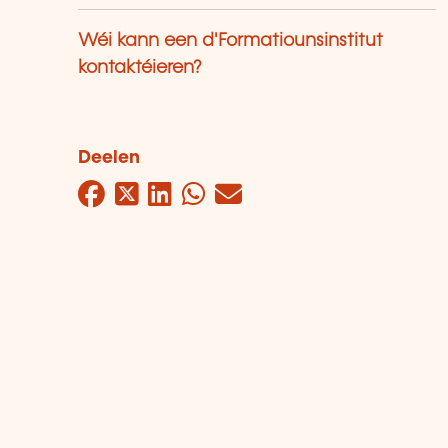
Wéi kann een d'Formatiounsinstitut
kontaktéieren?
Deelen
Facebook
Twitter
LinkedIn
WhatsApp
Mail