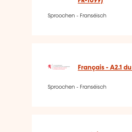
FR-1099)
Sproochen - Franséisch
Français - A2.1 d
Sproochen - Franséisch