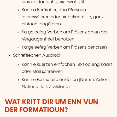
lues an däitlech geschwat gëtt
Kann a Beräicher, déi d'Persoun
interesséieren oder hir bekannt sin, ganz
einfach reagéieren
Ka geleefeg Verben am Präsenz an an der
Vergaagenheet benotzen
Ka geleefeg Verben am Präsens benotzen
Schrëftlechen Ausdrock
Kann e kuerzen einfachen Text op eng Kaart
oder Mail schreiwen
Kann e Formulaire ausfëllen (Numm, Adress,
Nationalitéit, Zivilstand)
WAT KRITT DIR UM ENN VUN
DER FORMATIOUN?