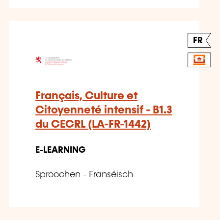
FR
Français, Culture et
Citoyenneté intensif - B1.3
du CECRL (LA-FR-1442)
E-LEARNING
Sproochen - Franséisch