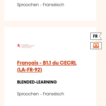
Sproochen - Franséisch
FR
Français - B1.1 du CECRL
(LA-FR-92)
BLENDED-LEARNING
Sproochen - Franséisch