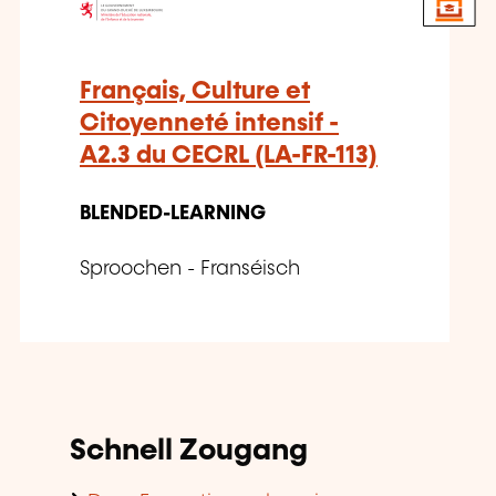
Français, Culture et
Citoyenneté intensif -
A2.3 du CECRL (LA-FR-113)
BLENDED-LEARNING
Sproochen - Franséisch
Schnell Zougang