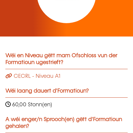
Wéi en Niveau gëtt mam Ofschloss vun der
Formatioun ugestrieft?
CECRL - Niveau A1
Wéi laang dauert d'Formatioun?
60,00 Stonn(en)
A wéi enger/n Sprooch(en) gëtt d'Formatioun
gehalen?