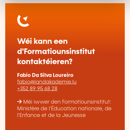
Wéi kann een
d'Formatiounsinstitut
kontaktéieren?
Fabio Da Silva Loureiro
fabio@landakademie.lu
+352 89 95 68 28
Méi iwwer den Formatiounsinstitut:
Ministère de l'Éducation nationale, de
l'Enfance et de la Jeunesse