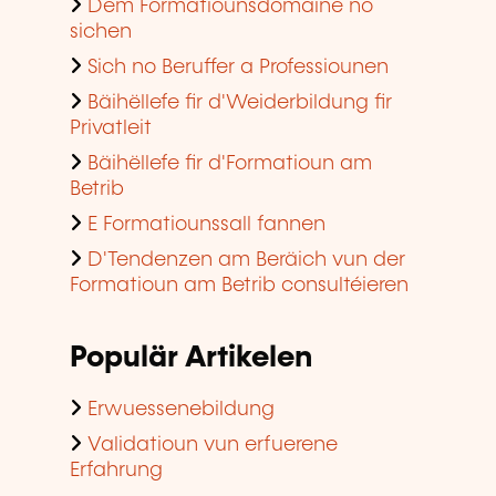
Dem Formatiounsdomaine no
sichen
Sich no Beruffer a Professiounen
Bäihëllefe fir d'Weiderbildung fir
Privatleit
Bäihëllefe fir d'Formatioun am
Betrib
E Formatiounssall fannen
D'Tendenzen am Beräich vun der
Formatioun am Betrib consultéieren
Populär Artikelen
Erwuessenebildung
Validatioun vun erfuerene
Erfahrung