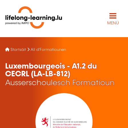
MENÜ
Startsäit
All d'Formatiounen
Luxembourgeois - A1.2 du
CECRL (LA-LB-812)
Ausserschoulesch Formatioun