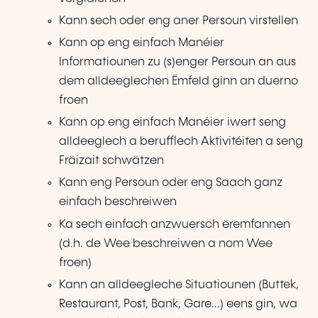
Kann sech oder eng aner Persoun virstellen
Kann op eng einfach Manéier
Informatiounen zu (s)enger Persoun an aus
dem alldeeglechen Ëmfeld ginn an duerno
froen
Kann op eng einfach Manéier iwert seng
alldeeglech a berufflech Aktivitéiten a seng
Fräizait schwätzen
Kann eng Persoun oder eng Saach ganz
einfach beschreiwen
Ka sech einfach anzwuersch ëremfannen
(d.h. de Wee beschreiwen a nom Wee
froen)
Kann an alldeegleche Situatiounen (Buttek,
Restaurant, Post, Bank, Gare...) eens gin, wa