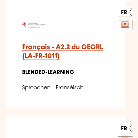
FR
Français - A2.2 du CECRL
(LA-FR-1011)
BLENDED-LEARNING
Sproochen - Franséisch
FR