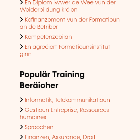
En Diplom iwwer de Wee vun der
Weiderbildung kréien
Kofinanzement vun der Formatioun
an de Betriber
Kompetenzebilan
En agreéiert Formatiounsinstitut
ginn
Populär Training
Beräicher
Informatik, Telekommunikatioun
Gestioun Entreprise, Ressources
humaines
Sproochen
Finanzen, Assurance, Droit