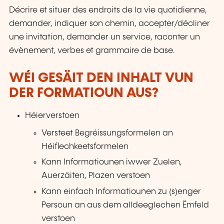
Décrire et situer des endroits de la vie quotidienne,
demander, indiquer son chemin, accepter/décliner
une invitation, demander un service, raconter un
évènement, verbes et grammaire de base.
WÉI GESÄIT DEN INHALT VUN
DER FORMATIOUN AUS?
Héierverstoen
Versteet Begréissungsformelen an
Héiflechkeetsformelen
Kann Informatiounen iwwer Zuelen,
Auerzäiten, Plazen verstoen
Kann einfach Informatiounen zu (s)enger
Persoun an aus dem alldeeglechen Ëmfeld
verstoen