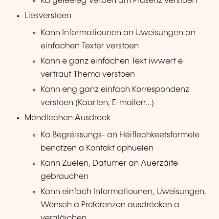
Ka geleefeg Verben am Präsenz verstoen
Liesverstoen
Kann Informatiounen an Uweisungen an
einfachen Texter verstoen
Kann e ganz einfachen Text iwwert e
vertraut Thema verstoen
Kann eng ganz einfach Korrespondenz
verstoen (Kaarten, E-mailen...)
Mëndlechen Ausdrock
Ka Begréissungs- an Héiflechkeetsformele
benotzen a Kontakt ophuelen
Kann Zuelen, Datumer an Auerzäite
gebrauchen
Kann einfach Informatiounen, Uweisungen,
Wënsch a Preferenzen ausdrécken a
vergläichen