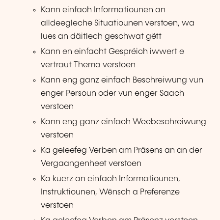
Kann einfach Informatiounen an
alldeegleche Situatiounen verstoen, wa
lues an däitlech geschwat gëtt
Kann en einfacht Gespréich iwwert e
vertraut Thema verstoen
Kann eng ganz einfach Beschreiwung vun
enger Persoun oder vun enger Saach
verstoen
Kann eng ganz einfach Weebeschreiwung
verstoen
Ka geleefeg Verben am Präsens an an der
Vergaangenheet verstoen
Ka kuerz an einfach Informatiounen,
Instruktiounen, Wënsch a Preferenze
verstoen