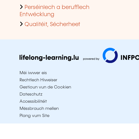
Perséinlech a berufflech
Entwécklung
Qualitéit, Sécherheet
Méi iwwer eis
Rechtlech Hiweiser
Gestioun vun de Cookien
Dateschutz
Accessibilitéit
Mëssbrauch mellen
Plang vum Site