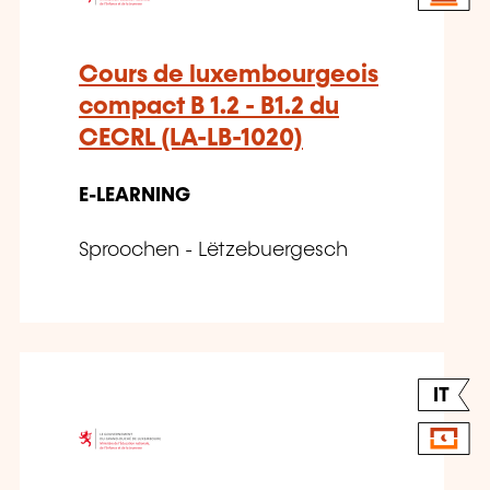
Cours de luxembourgeois
compact B 1.2 - B1.2 du
CECRL (LA-LB-1020)
E-LEARNING
Sproochen - Lëtzebuergesch
IT