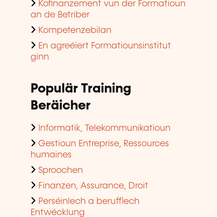
Kofinanzement vun der Formatioun
an de Betriber
Kompetenzebilan
En agreéiert Formatiounsinstitut
ginn
Populär Training
Beräicher
Informatik, Telekommunikatioun
Gestioun Entreprise, Ressources
humaines
Sproochen
Finanzen, Assurance, Droit
Perséinlech a berufflech
Entwécklung