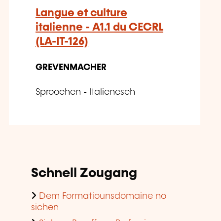
Langue et culture
italienne - A1.1 du CECRL
(LA-IT-126)
GREVENMACHER
Sproochen - Italienesch
Schnell Zougang
Dem Formatiounsdomaine no
sichen