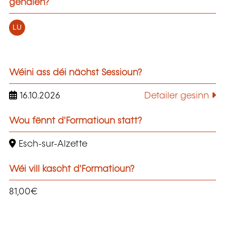
gehalen?
LU
Wéini ass déi nächst Sessioun?
16.10.2026
Detailer gesinn
Wou fënnt d'Formatioun statt?
Esch-sur-Alzette
Wéi vill kascht d'Formatioun?
81,00€