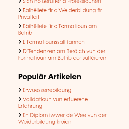
Sich no Beruffer a Professiounen
Bäihëllefe fir d'Weiderbildung fir
Privatleit
Bäihëllefe fir d'Formatioun am
Betrib
E Formatiounssall fannen
D'Tendenzen am Beräich vun der
Formatioun am Betrib consultéieren
Populär Artikelen
Erwuessenebildung
Validatioun vun erfuerene
Erfahrung
En Diplom iwwer de Wee vun der
Weiderbildung kréien