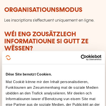
ORGANISATIOUNSMODUS
Les inscriptions s'effectuent uniquement en ligne.
WÉI ENG ZOUSÄTZLECH
INFORMATIOUNE SI GUTT ZE
WËSSEN?
Während der Schulferien in Luxemburg sowie an
Feiertagen findet kein Kurs statt.
Dëse Site benotzt Cookien.
Mat Cookië kënne mir den Inhalt personaliséieren,
Funktiounen am Zesummenhang mat de soziale Medien
ubidden an den Trafick analyséieren. Mir deelen och
Informatiounen iwwer d'Benotzung vun eisem Site mat
eise Partner aus de soziale Medien, der Publicitéit an der