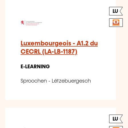
LU
Luxembourgeois - A1.2 du
CECRL (LA-LB-1187)
E-LEARNING
Sproochen - Lëtzebuergesch
LU