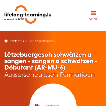
MENÜ
Startsäit
All d'Formatiounen
Lëtzebuergesch schwätzen a
sangen - sangen a schwätzen -
Débutant (AR-MU-6)
Ausserschoulesch Formatioun