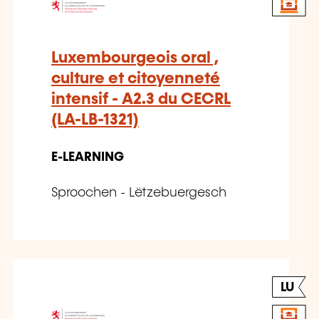
Luxembourgeois oral ,
culture et citoyenneté
intensif - A2.3 du CECRL
(LA-LB-1321)
E-LEARNING
Sproochen - Lëtzebuergesch
LU