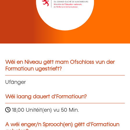
Wéi en Niveau gëtt mam Ofschloss vun der
Formatioun ugestrieft?
Ufänger
Wéi laang dauert d'Formatioun?
18,00 Unitéit(en) vu 50 Min.
A wéi enger/n Sprooch(en) gëtt d'Formatioun