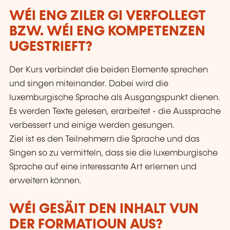
WÉI ENG ZILER GI VERFOLLEGT
BZW. WÉI ENG KOMPETENZEN
UGESTRIEFT?
Der Kurs verbindet die beiden Elemente sprechen
und singen miteinander. Dabei wird die
luxemburgische Sprache als Ausgangspunkt dienen.
Es werden Texte gelesen, erarbeitet - die Aussprache
verbessert und einige werden gesungen.
Ziel ist es den Teilnehmern die Sprache und das
Singen so zu vermitteln, dass sie die luxemburgische
Sprache auf eine interessante Art erlernen und
erweitern können.
WÉI GESÄIT DEN INHALT VUN
DER FORMATIOUN AUS?