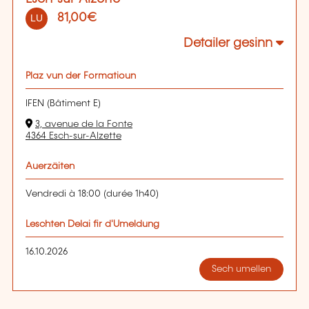
81,00€
LU
Detailer gesinn
Plaz vun der Formatioun
IFEN (Bâtiment E)
3, avenue de la Fonte
4364 Esch-sur-Alzette
Auerzäiten
Vendredi à 18:00 (durée 1h40)
Leschten Delai fir d'Umeldung
16.10.2026
Sech umellen