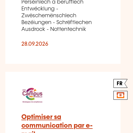
Perséinlech a berufflech
Entwécklung -
Zwëschemënschlech
Bezéiungen - Schrëftlechen
Ausdrock - Nottentechnik
28.09.2026
FR
Optimiser sa
communication par e-