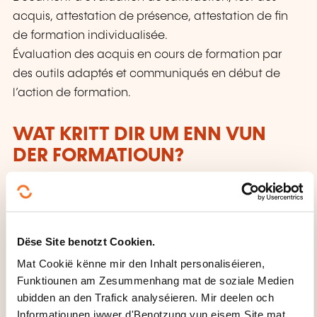
acquis, attestation de présence, attestation de fin
de formation individualisée.
Évaluation des acquis en cours de formation par
des outils adaptés et communiqués en début de
l’action de formation.
WAT KRITT DIR UM ENN VUN
DER FORMATIOUN?
Attestation de présence
WÉINI ASS DÉI NÄCHST
Dëse Site benotzt Cookien.
SESSIOUN?
Mat Cookië kënne mir den Inhalt personaliséieren,
Funktiounen am Zesummenhang mat de soziale Medien
ubidden an den Trafick analyséieren. Mir deelen och
10.09.2026
Informatiounen iwwer d'Benotzung vun eisem Site mat