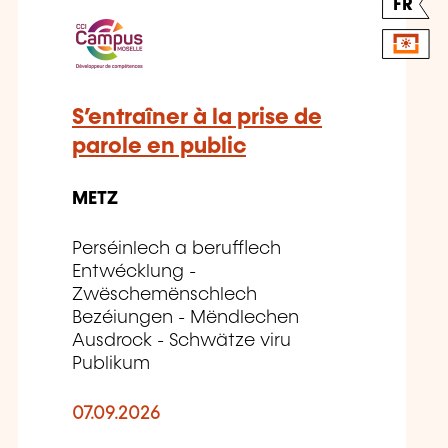
FR
S’entraîner à la prise de
parole en public
METZ
Perséinlech a berufflech
Entwécklung -
Zwëschemënschlech
Bezéiungen - Mëndlechen
Ausdrock - Schwätze viru
Publikum
07.09.2026