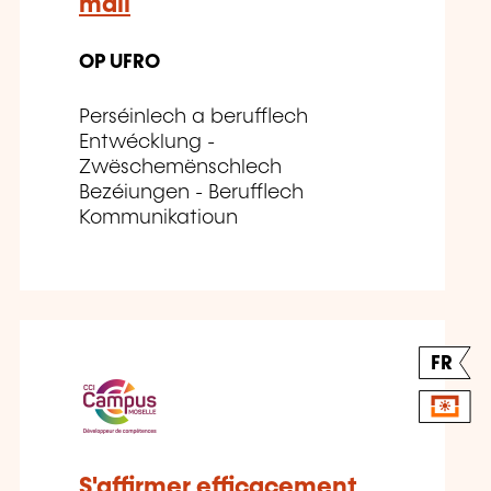
mail
OP UFRO
Perséinlech a berufflech
Entwécklung -
Zwëschemënschlech
Bezéiungen - Berufflech
Kommunikatioun
FR
S'affirmer efficacement