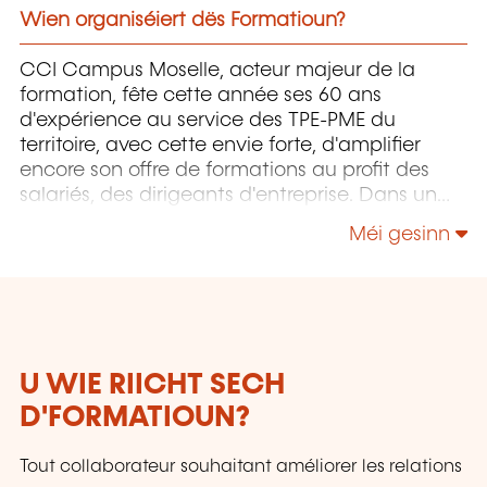
Wien organiséiert dës Formatioun?
CCI Campus Moselle, acteur majeur de la
formation, fête cette année ses 60 ans
d'expérience au service des TPE-PME du
territoire, avec cette envie forte, d'amplifier
encore son offre de formations au profit des
salariés, des dirigeants d'entreprise. Dans un
monde qui se transforme à toute vitesse, vous
Méi gesinn
pouvez compter sur nous pour accompagner
vos collaborateurs et ainsi rendre plus fortes vos
entreprises.
U WIE RIICHT SECH
D'FORMATIOUN?
Tout collaborateur souhaitant améliorer les relations