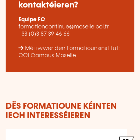
kontaktéieren?
Equipe FC
formationcontinue@moselle.cci.fr
+33 (0)3 87 39 46 66
Méi iwwer den Formatiounsinstitut:
CCI Campus Moselle
DËS FORMATIOUNE KÉINTEN
IECH INTERESSÉIEREN