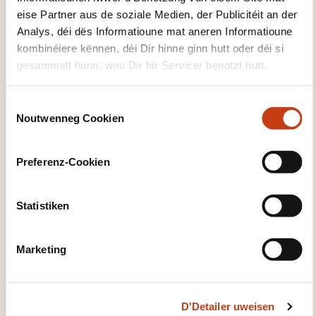
11.09.2026
eise Partner aus de soziale Medien, der Publicitéit an der
Metz
Analys, déi dës Informatioune mat aneren Informatioune
kombinéiere kënnen, déi Dir hinne ginn hutt oder déi si
760,00€
FR
gesammelt hunn, wou Dir hir Servicer benotzt hutt.
Detailer gesinn
C
Plaz vun der Formatioun
Noutwenneg Cookien
o
n
CCI Campus Moselle
s
5, rue Jean-Antoine Chaptal
Preferenz-Cookien
F-57070 Metz
e
n
Auerzäiten
t
Statistiken
S
De 9h00 à 12h00 et de 13h à 17h00
e
Marketing
l
Leschten Delai fir d'Umeldung
e
03.09.2026
c
D'Detailer uweisen
t
Sech umellen