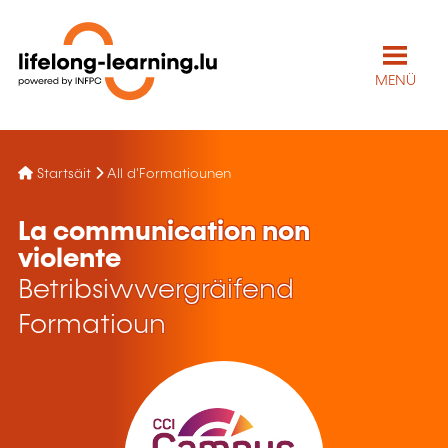
MENÜ
Startsäit
All d'Formatiounen
La communication non
violente
Betribsiwwergräifend
Formatioun