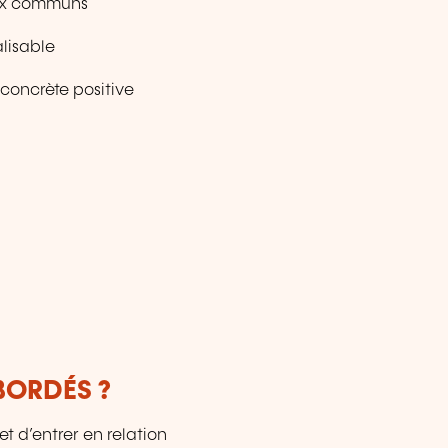
aux communs
lisable
 concrète positive
BORDÉS ?
t d’entrer en relation