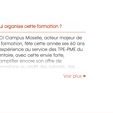
i organise cette formation ?
CI Campus Moselle, acteur majeur de
 formation, fête cette année ses 60 ans
'expérience au service des TPE-PME du
rritoire, avec cette envie forte,
amplifier encore son offre de
rmations au profit des salariés, des
rigeants d'entreprise. Dans un monde
Voir plus
i se transforme à toute vitesse, vous
ouvez compter sur nous pour
ccompagner vos collaborateurs et ainsi
ndre plus fortes vos entreprises.