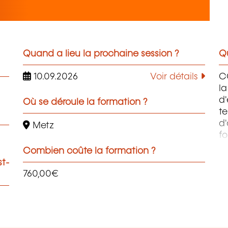
Quand a lieu la prochaine session ?
Qu
10.09.2026
Voir détails
C
la
d
Où se déroule la formation ?
te
d'
Metz
fo
di
Combien coûte la formation ?
qu
st-
p
760,00€
a
re