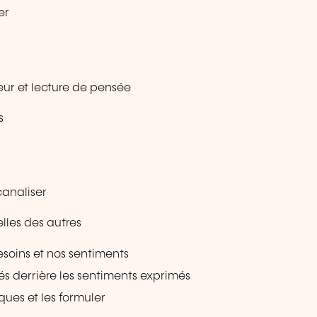
er
eur et lecture de pensée
s
canaliser
elles des autres
esoins et nos sentiments
és derrière les sentiments exprimés
ues et les formuler