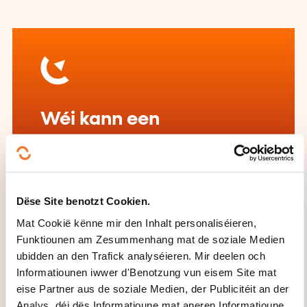
Wéi kann een
d'Formatiounsinstitut
kontaktéieren?
Pétillances
Dëse Site benotzt Cookien.
training@petillances.com
Mat Cookië kënne mir den Inhalt personaliséieren,
+352 26 10 87 16
Funktiounen am Zesummenhang mat de soziale Medien
ubidden an den Trafick analyséieren. Mir deelen och
Méi iwwer den Formatiounsinstitut:
Informatiounen iwwer d'Benotzung vun eisem Site mat
Pétillances
eise Partner aus de soziale Medien, der Publicitéit an der
Analys, déi dës Informatioune mat aneren Informatioune