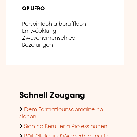
OP UFRO
Perséinlech a berufflech
Entwécklung -
Zwëschemënschlech
Bezéiungen
Schnell Zougang
Dem Formatiounsdomaine no
sichen
Sich no Beruffer a Professiounen
Bäihëllefe fir d'Weiderbildung fir