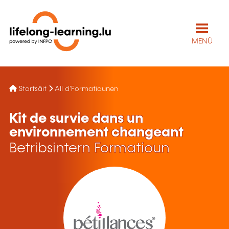
MENÜ
Startsäit
All d'Formatiounen
Kit de survie dans un
environnement changeant
Betribsintern Formatioun