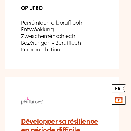
OP UFRO
Perséinlech a berufflech
Entwécklung -
Zwëschemënschlech
Bezéiungen - Berufflech
Kommunikatioun
FR
Développer sa résilience
en période difficile