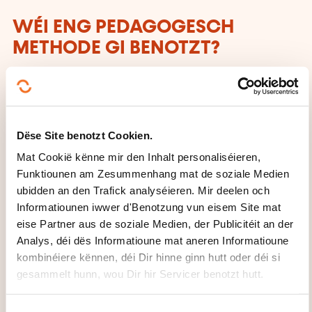
WÉI ENG PEDAGOGESCH
METHODE GI BENOTZT?
Méthodologie basée sur l'Active Learning : 75% de
pratique minimum. Chaque point théorique est
systématiquement suivi d'exemples et exercices.
Dëse Site benotzt Cookien.
WÉI GESÄIT D'EVALUATIOUN
Mat Cookië kënne mir den Inhalt personaliséieren,
Funktiounen am Zesummenhang mat de soziale Medien
AUS?
ubidden an den Trafick analyséieren. Mir deelen och
Informatiounen iwwer d'Benotzung vun eisem Site mat
Contrôle continu
eise Partner aus de soziale Medien, der Publicitéit an der
Analys, déi dës Informatioune mat aneren Informatioune
WAT KRITT DIR UM ENN VUN
kombinéiere kënnen, déi Dir hinne ginn hutt oder déi si
DER FORMATIOUN?
gesammelt hunn, wou Dir hir Servicer benotzt hutt.
Attestation de fin de stage mentionnant le résultat
C