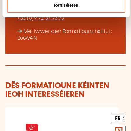
Dawan - Service commercial
Refuséieren
commercial@dawan.fr
+33 (0)9 72 37 73 73
Méi iwwer den Formatiounsinstitut:
DAWAN
DËS FORMATIOUNE KÉINTEN
IECH INTERESSÉIEREN
FR