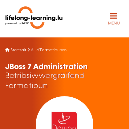
MENÜ
Startsäit
All d'Formatiounen
JBoss 7 Administration
Betribsiwwergräifend
Formatioun