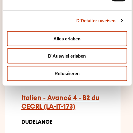
e
c
D'Detailer uweisen
t
i
DËS FORMATIOUNE KÉINTEN
o
Alles erlaben
IECH INTERESSÉIEREN
n
D'Auswiel erlaben
FR
Refuséieren
Italien - Avancé 4 - B2 du
CECRL (LA-IT-173)
DUDELANGE