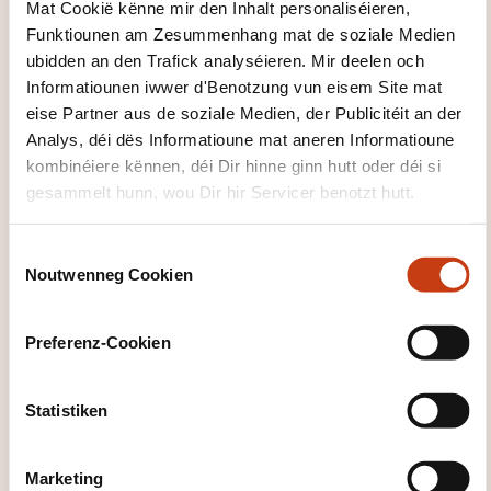
Mat Cookië kënne mir den Inhalt personaliséieren,
Funktiounen am Zesummenhang mat de soziale Medien
ubidden an den Trafick analyséieren. Mir deelen och
Informatiounen iwwer d'Benotzung vun eisem Site mat
eise Partner aus de soziale Medien, der Publicitéit an der
Analys, déi dës Informatioune mat aneren Informatioune
Wéi kann een
kombinéiere kënnen, déi Dir hinne ginn hutt oder déi si
d'Formatiounsinstitut
gesammelt hunn, wou Dir hir Servicer benotzt hutt.
kontaktéieren?
C
Noutwenneg Cookien
Secrétariat
o
coursdusoir@al.lu
n
+352 44 02 49 6560
s
Preferenz-Cookien
e
Méi iwwer den Formatiounsinstitut:
n
Ministère de l'Éducation nationale, de
t
Statistiken
l'Enfance et de la Jeunesse
S
e
Marketing
l