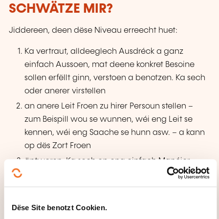
SCHWÄTZE MIR?
Jiddereen, deen dëse Niveau erreecht huet:
Ka vertraut, alldeeglech Ausdréck a ganz
einfach Aussoen, mat deene konkret Besoine
sollen erfëllt ginn, verstoen a benotzen. Ka sech
oder anerer virstellen
an anere Leit Froen zu hirer Persoun stellen –
zum Beispill wou se wunnen, wéi eng Leit se
kennen, wéi eng Saache se hunn asw. – a kann
op dës Zort Froen
äntweren. Ka sech op eng einfach Manéier
verstännegen, wann de Gespréichspartner lues
an däitlech schwätzt a sech kooperativ weist.
Dëse Site benotzt Cookien.