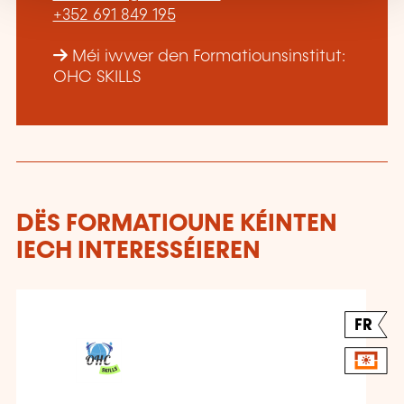
+352 691 849 195
Méi iwwer den Formatiounsinstitut:
OHC SKILLS
DËS FORMATIOUNE KÉINTEN
IECH INTERESSÉIEREN
FR