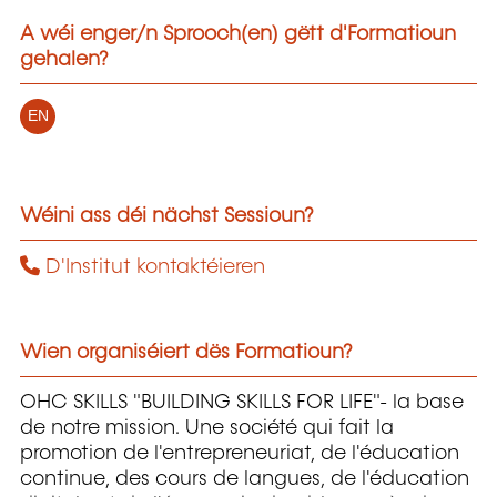
A wéi enger/n Sprooch(en) gëtt d'Formatioun
gehalen?
EN
Wéini ass déi nächst Sessioun?
D'Institut kontaktéieren
Wien organiséiert dës Formatioun?
OHC SKILLS "BUILDING SKILLS FOR LIFE"- la base
de notre mission. Une société qui fait la
promotion de l'entrepreneuriat, de l'éducation
continue, des cours de langues, de l'éducation