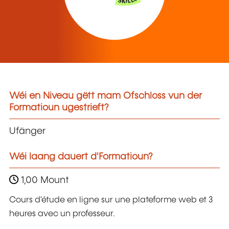
Wéi en Niveau gëtt mam Ofschloss vun der
Formatioun ugestrieft?
Ufänger
Wéi laang dauert d'Formatioun?
1,00 Mount
Cours d'étude en ligne sur une plateforme web et 3
heures avec un professeur.