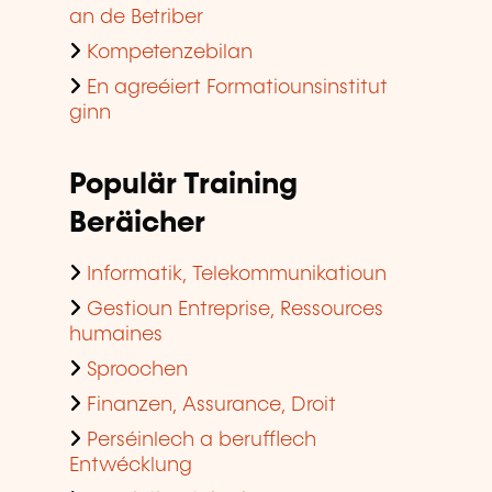
an de Betriber
Kompetenzebilan
En agreéiert Formatiounsinstitut
ginn
Populär Training
Beräicher
Informatik, Telekommunikatioun
Gestioun Entreprise, Ressources
humaines
Sproochen
Finanzen, Assurance, Droit
Perséinlech a berufflech
Entwécklung