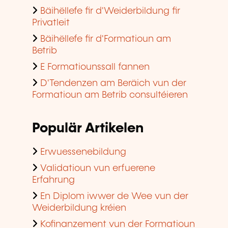
Bäihëllefe fir d'Weiderbildung fir
Privatleit
Bäihëllefe fir d'Formatioun am
Betrib
E Formatiounssall fannen
D'Tendenzen am Beräich vun der
Formatioun am Betrib consultéieren
Populär Artikelen
Erwuessenebildung
Validatioun vun erfuerene
Erfahrung
En Diplom iwwer de Wee vun der
Weiderbildung kréien
Kofinanzement vun der Formatioun