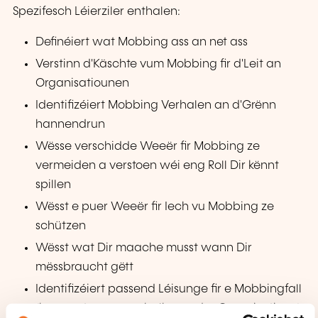
Spezifesch Léierziler enthalen:
Definéiert wat Mobbing ass an net ass
Verstinn d'Käschte vum Mobbing fir d'Leit an
Organisatiounen
Identifizéiert Mobbing Verhalen an d'Grënn
hannendrun
Wësse verschidde Weeër fir Mobbing ze
vermeiden a verstoen wéi eng Roll Dir kënnt
spillen
Wësst e puer Weeër fir Iech vu Mobbing ze
schützen
Wësst wat Dir maache musst wann Dir
mëssbraucht gëtt
Identifizéiert passend Léisunge fir e Mobbingfall
(bannent an ausserhalb vun der Organisatioun)