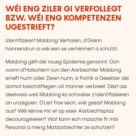
WÉI ENG ZILER GI VERFOLLEGT
BZW. WÉI ENG KOMPETENZEN
UGESTRIEFT?
Identifizéiert Mobbing Verhalen, d'Grënn
hannendrun a wéi een se verhënnert a schützt.
Mobbing gëtt déi roueg Epidemie genannt. Och
wann d'Halschent vun den Aarbechter Mobbing
erlieft hunn oder Zeien hunn, si Politik a Gesetzer déi
domat beschäftegen vill manner verbreet. Dëst ass
deelweis well Mobbing ka schwéier z'identifizéieren
an unzegoen. D'Leit froe sech, wéi gesäit Mobbing
aus? Wéi kënne mir et op eiser Aarbechtsplaz
decouragéieren? Wat kann ech maache fir mäi
Personal a meng Mataarbechter ze schützen?