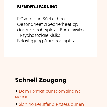
BLENDED-LEARNING
Präventioun Sécherheet -
Gesondheet a Sécherheet op
der Aarbechtsplaz - Beruffsrisiko
- Psychosoziale Risiko -
Belästegung Aarbechtsplaz
Schnell Zougang
Dem Formatiounsdomaine no
sichen
Sich no Beruffer a Professiounen