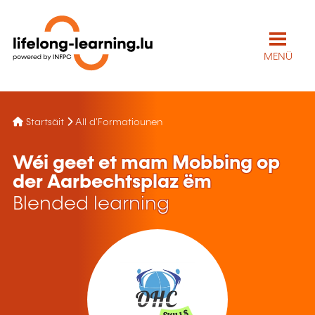
MENÜ
Startsäit
All d'Formatiounen
Wéi geet et mam Mobbing op
der Aarbechtsplaz ëm
Blended learning