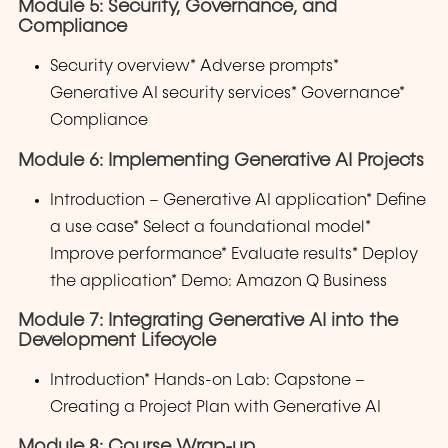
Module 5: Security, Governance, and
Compliance
Security overview* Adverse prompts*
Generative AI security services* Governance*
Compliance
Module 6: Implementing Generative AI Projects
Introduction – Generative AI application* Define
a use case* Select a foundational model*
Improve performance* Evaluate results* Deploy
the application* Demo: Amazon Q Business
Module 7: Integrating Generative AI into the
Development Lifecycle
Introduction* Hands-on Lab: Capstone –
Creating a Project Plan with Generative AI
Module 8: Course Wrap-up