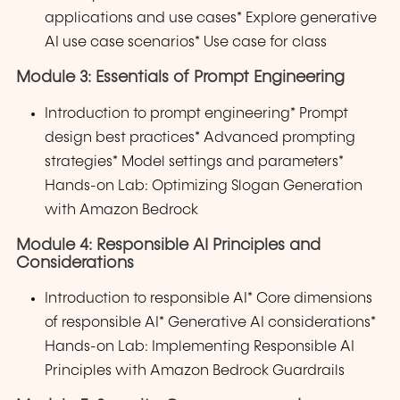
applications and use cases* Explore generative
AI use case scenarios* Use case for class
Module 3: Essentials of Prompt Engineering
Introduction to prompt engineering* Prompt
design best practices* Advanced prompting
strategies* Model settings and parameters*
Hands-on Lab: Optimizing Slogan Generation
with Amazon Bedrock
Module 4: Responsible AI Principles and
Considerations
Introduction to responsible AI* Core dimensions
of responsible AI* Generative AI considerations*
Hands-on Lab: Implementing Responsible AI
Principles with Amazon Bedrock Guardrails