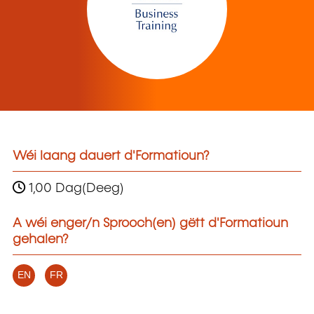
Wéi laang dauert d'Formatioun?
1,00 Dag(Deeg)
A wéi enger/n Sprooch(en) gëtt d'Formatioun
gehalen?
EN
FR