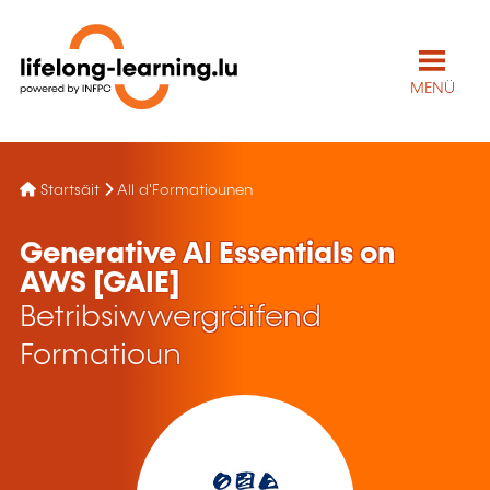
MENÜ
Startsäit
All d'Formatiounen
Generative AI Essentials on
AWS [GAIE]
Betribsiwwergräifend
Formatioun