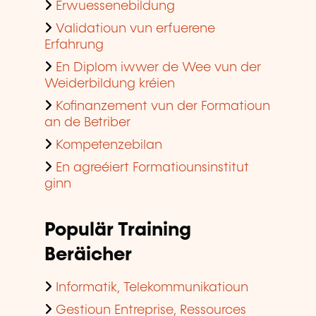
Erwuessenebildung
Validatioun vun erfuerene
Erfahrung
En Diplom iwwer de Wee vun der
Weiderbildung kréien
Kofinanzement vun der Formatioun
an de Betriber
Kompetenzebilan
En agreéiert Formatiounsinstitut
ginn
Populär Training
Beräicher
Informatik, Telekommunikatioun
Gestioun Entreprise, Ressources