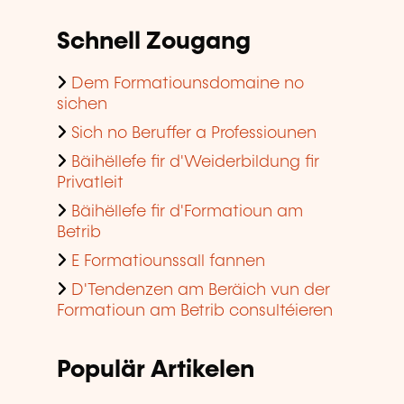
Schnell Zougang
Dem Formatiounsdomaine no
sichen
Sich no Beruffer a Professiounen
Bäihëllefe fir d'Weiderbildung fir
Privatleit
Bäihëllefe fir d'Formatioun am
Betrib
E Formatiounssall fannen
D'Tendenzen am Beräich vun der
Formatioun am Betrib consultéieren
Populär Artikelen