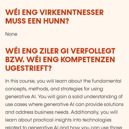
WÉI ENG VIRKENNTNESSER
MUSS EEN HUNN?
None
WÉI ENG ZILER GI VERFOLLEGT
BZW. WÉI ENG KOMPETENZEN
UGESTRIEFT?
In this course, you will learn about the fundamental
concepts, methods, and strategies for using
generative AI. You will gain a solid understanding of
use cases where generative AI can provide solutions
and address business needs. Additionally, you will
learn about practical insights into technologies
related to generative AI and how you can use those