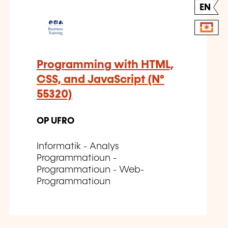
EN
Programming with HTML,
CSS, and JavaScript (N°
55320)
OP UFRO
Informatik - Analys
Programmatioun -
Programmatioun - Web-
Programmatioun