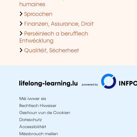
humaines
Sproochen
Finanzen, Assurance, Droit
Perséinlech a berufflech
Entwécklung
Qualitéit, Sécherheet
Méi iwwer eis
Rechtlech Hiweiser
Gestioun vun de Cookien
Dateschutz
Accessibilitéit
Mëssbrauch mellen