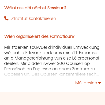
Wéini ass déi nächst Sessioun?
D'Institut kontaktéieren
Wien organiséiert dës Formatioun?
Mir stäerken souwuel d'individuell Entwécklung
wéi och d'Effizienz andeems mir d'IT-Expertise
an d'Managererfahrung vun eise Léierpersonal
deelen. Mir bidden iwwer 300 Coursen op
Franséisch an Englesch an eisem Zentrum zu
Capellen un. Dës Coursen konzentréiere sech
op Infrastruktur, Entwécklung,
Méi gesinn
Projetmanagement, Governance a Soft Skills.