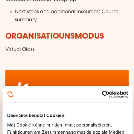
Next steps and additional resources* Course
summary
ORGANISATIOUNSMODUS
Virtual Class
Wéi kann een
Dëse Site benotzt Cookien.
d'Formatiounsinstitut
Mat Cookië kënne mir den Inhalt personaliséieren,
kontaktéieren?
Funktiounen am Zesummenhang mat de soziale Medien