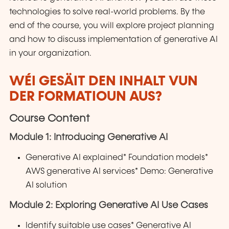
technologies to solve real-world problems. By the
end of the course, you will explore project planning
and how to discuss implementation of generative AI
in your organization.
WÉI GESÄIT DEN INHALT VUN
DER FORMATIOUN AUS?
Course Content
Module 1: Introducing Generative AI
Generative AI explained* Foundation models*
AWS generative AI services* Demo: Generative
AI solution
Module 2: Exploring Generative AI Use Cases
Identify suitable use cases* Generative AI