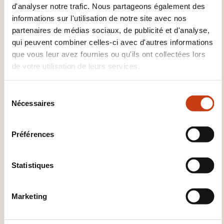
d'analyser notre trafic. Nous partageons également des
+352 20 30 10 60
informations sur l'utilisation de notre site avec nos
partenaires de médias sociaux, de publicité et d'analyse,
En savoir plus sur l’organisme de
qui peuvent combiner celles-ci avec d'autres informations
formation: Business Training
Luxembourg
que vous leur avez fournies ou qu'ils ont collectées lors
de votre utilisation de leurs services.
S
Nécessaires
é
l
e
CES FORMATIONS POURRAIENT
Préférences
c
VOUS INTÉRESSER
t
i
Statistiques
o
n
EN
Marketing
d
u