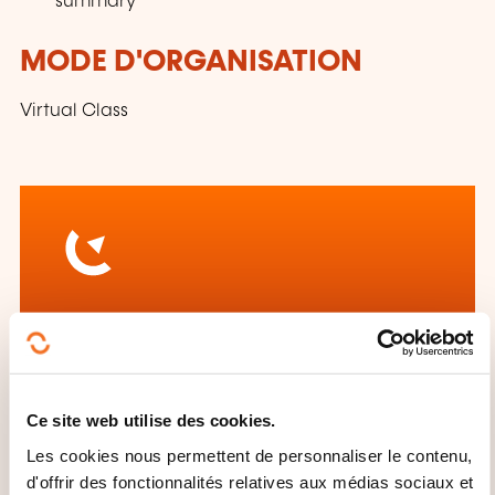
summary
MODE D'ORGANISATION
Virtual Class
Comment contacter
l’organisme de formation
?
Ce site web utilise des cookies.
Les cookies nous permettent de personnaliser le contenu,
Service Formation
d'offrir des fonctionnalités relatives aux médias sociaux et
info@businesstraining.lu