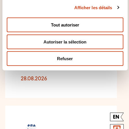
c
Afficher les détails
o
Microsoft 365
n
Fundamentals (MS-900)
s
Tout autoriser
e
n
CAPELLEN
Autoriser la sélection
t
e
Informatique et systèmes
m
d'information - Administration
Refuser
e
système
n
t
28.08.2026
EN