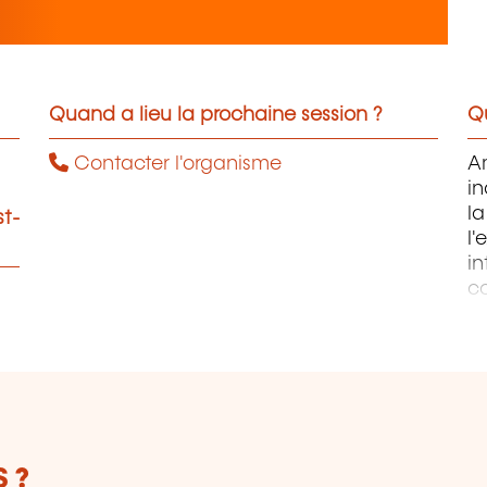
Quand a lieu la prochaine session ?
Qu
Contacter l'organisme
Am
in
l
st-
l
in
co
no
so
d
go
 ?