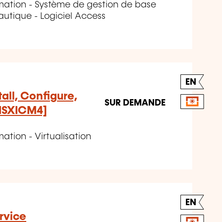
rmation - Système de gestion de base
utique - Logiciel Access
EN
all, Configure,
SUR DEMANDE
NSXICM4]
ation - Virtualisation
EN
rvice