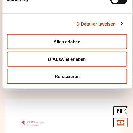
l
e
c
D'Detailer uweisen
t
i
Français - A1.2 du CECRL
o
(LA-FR-1049)
Alles erlaben
n
DIFFERDANGE
D'Auswiel erlaben
Sproochen - Franséisch
Refuséieren
FR