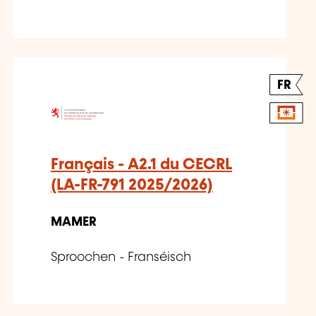
FR
Français - A2.1 du CECRL
(LA-FR-791 2025/2026)
MAMER
Sproochen - Franséisch