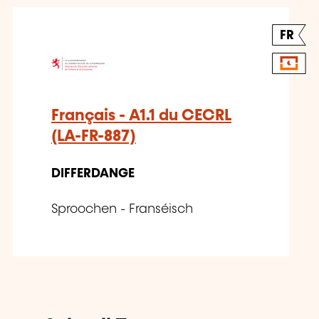
FR
Français - A1.1 du CECRL
(LA-FR-887)
DIFFERDANGE
Sproochen - Franséisch