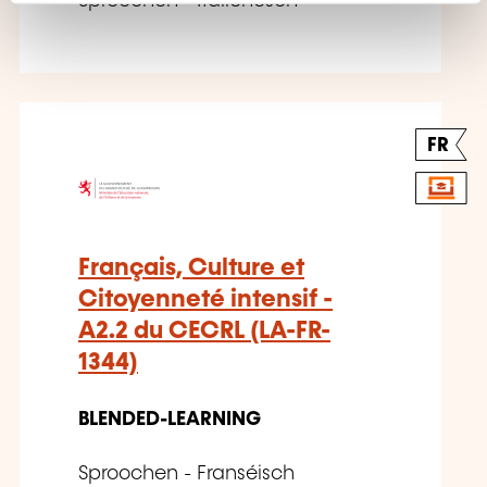
Sproochen - Italienesch
FR
Français, Culture et
Citoyenneté intensif -
A2.2 du CECRL (LA-FR-
1344)
BLENDED-LEARNING
Sproochen - Franséisch