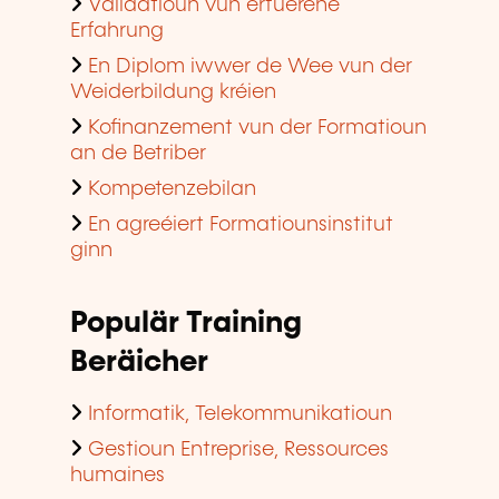
Validatioun vun erfuerene
Erfahrung
En Diplom iwwer de Wee vun der
Weiderbildung kréien
Kofinanzement vun der Formatioun
an de Betriber
Kompetenzebilan
En agreéiert Formatiounsinstitut
ginn
Populär Training
Beräicher
Informatik, Telekommunikatioun
Gestioun Entreprise, Ressources
humaines