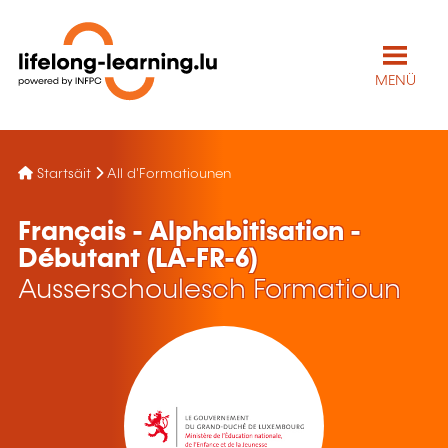
MENÜ
Startsäit
All d'Formatiounen
Français - Alphabitisation -
Débutant (LA-FR-6)
Ausserschoulesch Formatioun