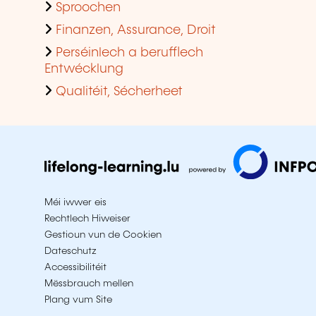
Sproochen
Finanzen, Assurance, Droit
Perséinlech a berufflech
Entwécklung
Qualitéit, Sécherheet
Méi iwwer eis
Rechtlech Hiweiser
Gestioun vun de Cookien
Dateschutz
Accessibilitéit
Mëssbrauch mellen
Plang vum Site