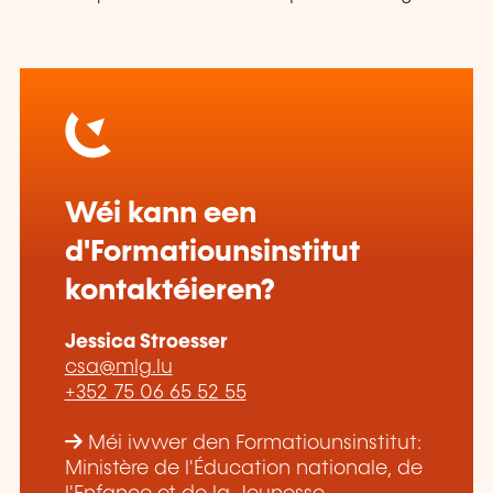
Wéi kann een
d'Formatiounsinstitut
kontaktéieren?
Jessica Stroesser
csa@mlg.lu
+352 75 06 65 52 55
Méi iwwer den Formatiounsinstitut:
Ministère de l'Éducation nationale, de