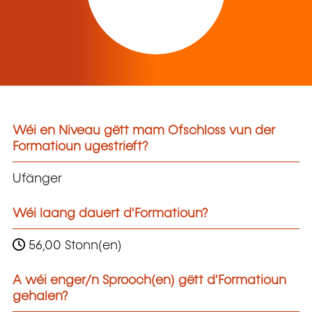
Wéi en Niveau gëtt mam Ofschloss vun der
Formatioun ugestrieft?
Ufänger
Wéi laang dauert d'Formatioun?
56,00 Stonn(en)
A wéi enger/n Sprooch(en) gëtt d'Formatioun
gehalen?