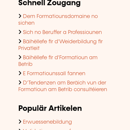
Schnell Zougang
Dem Formatiounsdomaine no
sichen
Sich no Beruffer a Professiounen
Bäihëllefe fir d'Weiderbildung fir
Privatleit
Bäihëllefe fir d'Formatioun am
Betrib
E Formatiounssall fannen
D'Tendenzen am Beräich vun der
Formatioun am Betrib consultéieren
Populär Artikelen
Erwuessenebildung