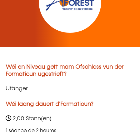
Wéi en Niveau gëtt mam Ofschloss vun der
Formatioun ugestrieft?
Ufänger
Wéi laang dauert d'Formatioun?
2,00 Stonn(en)
1 séance de 2 heures