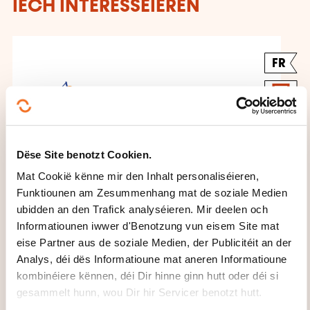
IECH INTERESSÉIEREN
FR
Gestion d’un atelier de
Dëse Site benotzt Cookien.
maintenance
Mat Cookië kënne mir den Inhalt personaliséieren,
Funktiounen am Zesummenhang mat de soziale Medien
OP UFRO
ubidden an den Trafick analyséieren. Mir deelen och
Informatiounen iwwer d'Benotzung vun eisem Site mat
Wirtschaftsingenieurwiesen -
eise Partner aus de soziale Medien, der Publicitéit an der
Industriell Maintenance -
Analys, déi dës Informatioune mat aneren Informatioune
Gestioun Maintenance
kombinéiere kënnen, déi Dir hinne ginn hutt oder déi si
gesammelt hunn, wou Dir hir Servicer benotzt hutt.