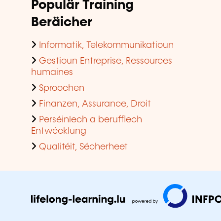
Populär Training
Beräicher
Informatik, Telekommunikatioun
Gestioun Entreprise, Ressources
humaines
Sproochen
Finanzen, Assurance, Droit
Perséinlech a berufflech
Entwécklung
Qualitéit, Sécherheet