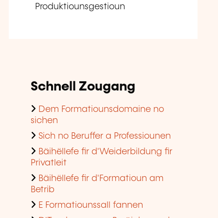
Produktiounsgestioun
Schnell Zougang
Dem Formatiounsdomaine no
sichen
Sich no Beruffer a Professiounen
Bäihëllefe fir d'Weiderbildung fir
Privatleit
Bäihëllefe fir d'Formatioun am
Betrib
E Formatiounssall fannen