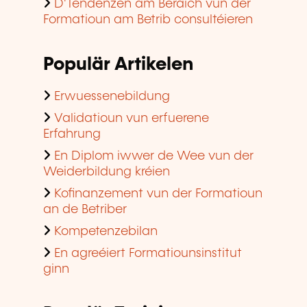
D'Tendenzen am Beräich vun der
Formatioun am Betrib consultéieren
Populär Artikelen
Erwuessenebildung
Validatioun vun erfuerene
Erfahrung
En Diplom iwwer de Wee vun der
Weiderbildung kréien
Kofinanzement vun der Formatioun
an de Betriber
Kompetenzebilan
En agreéiert Formatiounsinstitut
ginn