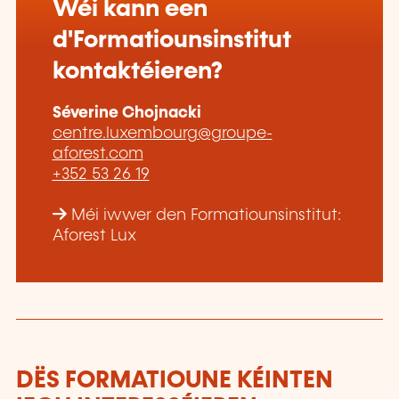
Wéi kann een
d'Formatiounsinstitut
kontaktéieren?
Séverine Chojnacki
centre.luxembourg@groupe-
aforest.com
+352 53 26 19
Méi iwwer den Formatiounsinstitut:
Aforest Lux
DËS FORMATIOUNE KÉINTEN