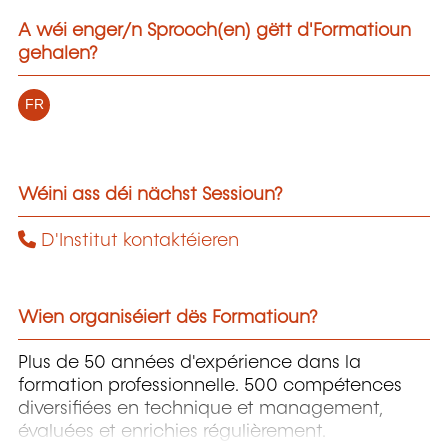
A wéi enger/n Sprooch(en) gëtt d'Formatioun
gehalen?
FR
Wéini ass déi nächst Sessioun?
D'Institut kontaktéieren
Wien organiséiert dës Formatioun?
Plus de 50 années d'expérience dans la
formation professionnelle. 500 compétences
diversifiées en technique et management,
évaluées et enrichies régulièrement.