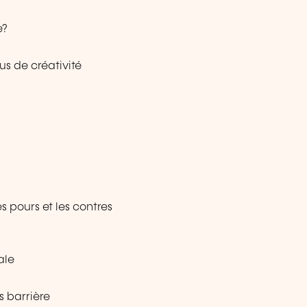
e?
us de créativité
es pours et les contres
ale
s barrière