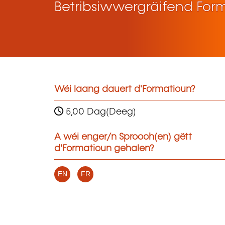
Betribsiwwergräifend For
Wéi laang dauert d'Formatioun?
5,00 Dag(Deeg)
A wéi enger/n Sprooch(en) gëtt
d'Formatioun gehalen?
EN
FR