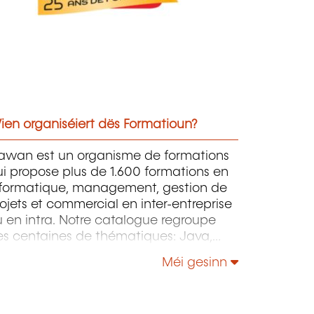
ien organiséiert dës Formatioun?
awan est un organisme de formations
i propose plus de 1.600 formations en
nformatique, management, gestion de
ojets et commercial en inter-entreprise
 en intra. Notre catalogue regroupe
es centaines de thématiques: Java,
P, Webmaster, E-Marketing, Linux,
Méi gesinn
indows Server, Vmware, Autocad,
otoshop etc...