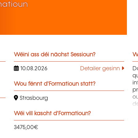
matioun
Wéini ass déi nächst Sessioun?
W
10.08.2026
Detailer gesinn
D
qu
i
Wou fënnt d'Formatioun statt?
pr
ou
Strasbourg
d
PH
Wéi vill kascht d'Formatioun?
W
Ph
3475,00€