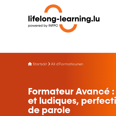
Startsäit
All d'Formatiounen
Formateur Avancé :
et ludiques, perfec
de parole