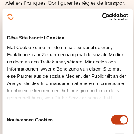
Ateliers Pratiques: Configurer les règles de transpor,
la journalisation et la recherche multi-boîtes aux
lettres - Configurer l'archivage de la boîte aux lettre
et les stratégies de rétention
Dëse Site benotzt Cookien.
Sécuriser Exchange Server 2010
Mat Cookië kënne mir den Inhalt personaliséieren,
Configuration du contrôle d'accès basé sur les rôles
Funktiounen am Zesummenhang mat de soziale Medien
(RBAC)
ubidden an den Trafick analyséieren. Mir deelen och
Configurer la journalisation de l'audit
Informatiounen iwwer d'Benotzung vun eisem Site mat
Configurer l'accès Internet sécurisé
eise Partner aus de soziale Medien, der Publicitéit an der
Analys, déi dës Informatioune mat aneren Informatioune
Ateliers Pratiques: Sécuriser Exchange Server 2010
kombinéiere kënnen, déi Dir hinne ginn hutt oder déi si
gesammelt hunn, wou Dir hir Servicer benotzt hutt.
Surveiller et dépanner Exchange Server 2010
Surveiller Exchange Server 2010
C
Dépanner Exchange Server 2010
Noutwenneg Cookien
o
n
Ateliers Pratiques: Surveiller et dépanner Exchange