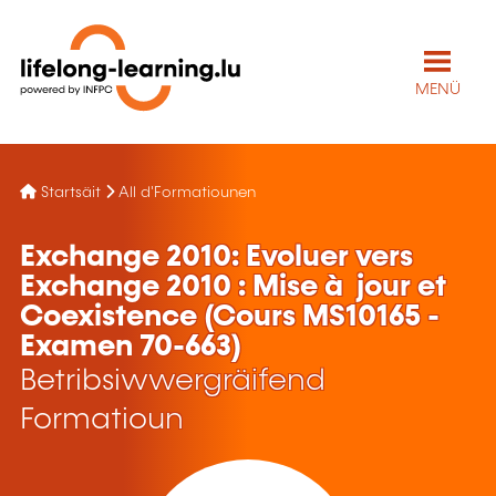
MENÜ
Startsäit
All d'Formatiounen
Exchange 2010: Evoluer vers
Exchange 2010 : Mise à jour et
Coexistence (Cours MS10165 -
Examen 70-663)
Betribsiwwergräifend
Formatioun