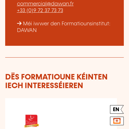
commercial@dawan.fr
+33 (0)9 72 37 73 73
Méi iwwer den Formatiounsinstitut:
DAWAN
DËS FORMATIOUNE KÉINTEN
IECH INTERESSÉIEREN
EN