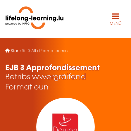
MENÜ
Startsäit
All d'Formatiounen
EJB 3 Approfondissement
Betribsiwwergräifend
Formatioun