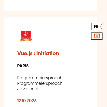
FR
Vue.js : Initiation
PARIS
Programméiersprooch -
Programméiersprooch
Javascript
12.10.2026