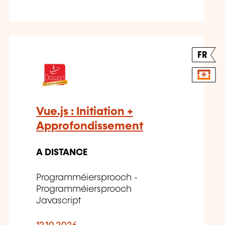
FR
Vue.js : Initiation +
Approfondissement
A DISTANCE
Programméiersprooch -
Programméiersprooch
Javascript