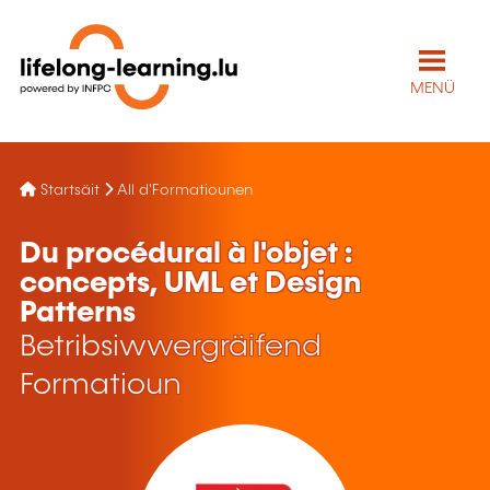
MENÜ
Startsäit
All d'Formatiounen
Du procédural à l'objet :
concepts, UML et Design
Patterns
Betribsiwwergräifend
Formatioun