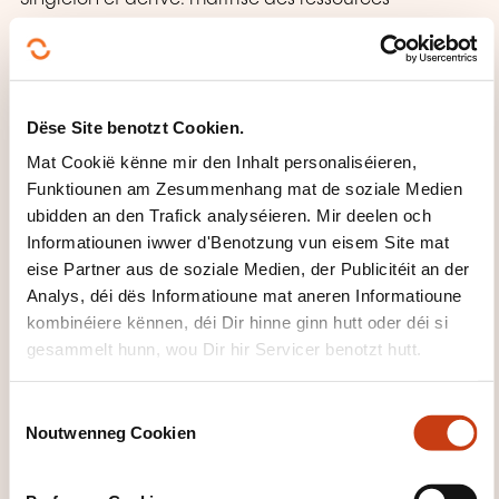
disponibles
Patterns de structure des données
Le Composite, comment simplifier les listes
Dëse Site benotzt Cookien.
La Facade: clarifier un composant
Mat Cookië kënne mir den Inhalt personaliséieren,
Pattern de comportement
Funktiounen am Zesummenhang mat de soziale Medien
ubidden an den Trafick analyséieren. Mir deelen och
Strategy: l'usine à méthodes
Informatiounen iwwer d'Benotzung vun eisem Site mat
L'iterateur et ses implémentation existantes
eise Partner aus de soziale Medien, der Publicitéit an der
Observer: l'événementiel sans événements
Analys, déi dës Informatioune mat aneren Informatioune
Template: introduire des actions spécifiques dans un
kombinéiere kënnen, déi Dir hinne ginn hutt oder déi si
gesammelt hunn, wou Dir hir Servicer benotzt hutt.
comportement standard
Ateliers: Analyse du besoin et proposition d'un
C
pattern adéquat; modélisation UML et
Noutwenneg Cookien
o
implémentation de la solution proposée par le
n
s
pattern.