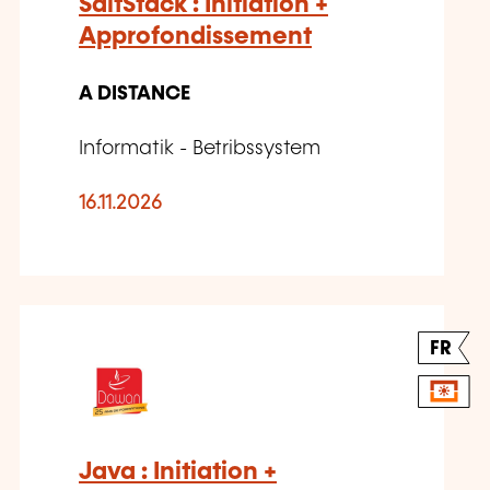
SaltStack : Initiation +
Approfondissement
A DISTANCE
Informatik - Betribssystem
16.11.2026
FR
Java : Initiation +