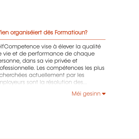
ien organiséiert dës Formatioun?
lfCompetence vise à élever la qualité
e vie et de performance de chaque
rsonne, dans sa vie privée et
ofessionnelle. Les compétences les plus
echerchées actuellement par les
ployeurs sont la résolution des
oblèmes complexes, la pensée critique,
Méi gesinn
 créativité et la capacité à gérer le
rsonnel. SelfCompetence privilégie le
éveloppement de la personnalité, de la
éativité et de la capacité d'apprendre.