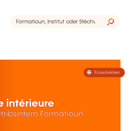
Erausdrécken
e intérieure
tribsintern Formatioun