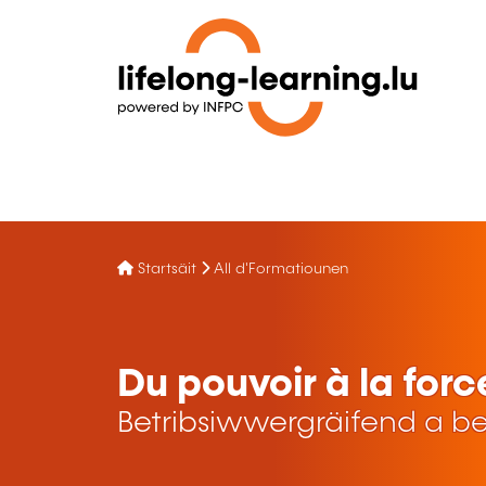
Startsäit
All d'Formatiounen
Du pouvoir à la forc
Betribsiwwergräifend a be