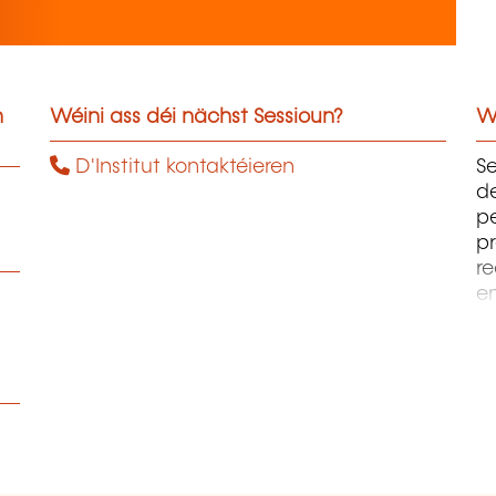
n
Wéini ass déi nächst Sessioun?
W
D'Institut kontaktéieren
Se
d
pe
pr
r
em
pr
la
pe
d
cr