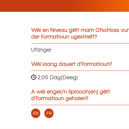
Wéi en Niveau gëtt mam Ofschloss vu
der Formatioun ugestrieft?
Ufänger
Wéi laang dauert d'Formatioun?
2,00 Dag(Deeg)
A wéi enger/n Sprooch(en) gëtt
d'Formatioun gehalen?
EN
FR