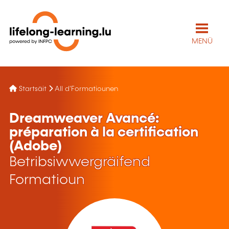
MENÜ
Startsäit
All d'Formatiounen
Dreamweaver Avancé:
préparation à la certification
(Adobe)
Betribsiwwergräifend
Formatioun