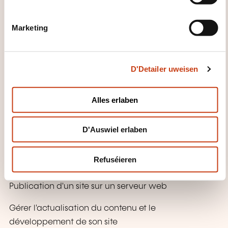
S
Les enjeux du référencement
e
Marketing
Définir le "head": titre des pages, mots clés
l
Pertinence et visibilité des mots clés
e
c
Atelier: créer des mots clés pour la visibilité et le
D'Detailer uweisen
t
référencement du site
i
Tester son site avant publication
o
Alles erlaben
n
Effectuer des tests de validation technique
Valider la navigation
D'Auswiel erlaben
Valider l'ergonomie
Refuséieren
Publier son site
Publication d'un site sur un serveur web
Gérer l'actualisation du contenu et le
développement de son site