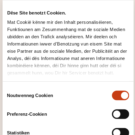
Gérer le contenu
Dëse Site benotzt Cookien.
Construire et traiter des formulaires
Mat Cookië kënne mir den Inhalt personaliséieren,
Funktiounen am Zesummenhang mat de soziale Medien
Créer un formulaire
ubidden an den Trafick analyséieren. Mir deelen och
Lier dynamiquement le formulaire à une base de
Informatiounen iwwer d'Benotzung vun eisem Site mat
données
eise Partner aus de soziale Medien, der Publicitéit an der
Atelier: créer un exemple de formulaire et gérer des
Analys, déi dës Informatioune mat aneren Informatioune
kombinéiere kënnen, déi Dir hinne ginn hutt oder déi si
données externes
gesammelt hunn, wou Dir hir Servicer benotzt hutt.
Créer son template
C
Définir les parties fixes et récurrentes
Noutwenneg Cookien
o
Spécifier les zones modifiables
n
Atelier: créer des modèles de pages Web
s
Preferenz-Cookien
e
Finaliser le site
n
Optimiser le référencement
t
Statistiken