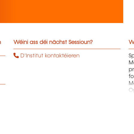
n
Wéini ass déi nächst Sessioun?
W
D'Institut kontaktéieren
Sp
M
p
fo
M
Op
M
Re
M
Sû
Ge