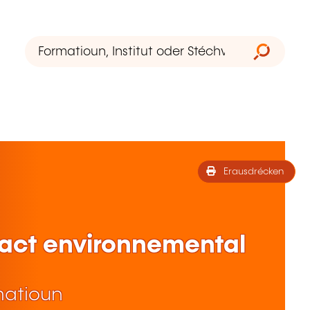
Erausdrécken
pact environnemental
matioun