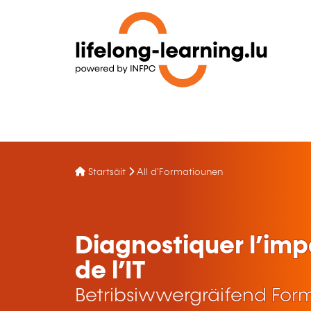
Startsäit
All d'Formatiounen
Diagnostiquer l’im
de l’IT
Betribsiwwergräifend For