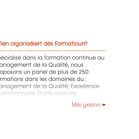
ien organiséiert dës Formatioun?
écialisé dans la formation continue au
anagement de la Qualité, nous
roposons un panel de plus de 250
rmations dans les domaines du :
anagement de la Qualité; Excellence
érationnelle; Outils associés;
anagement de l’Environnement –
Méi gesinn
sponsabilité Sociétale – Énergie;
anagement de la Sécurité et de la
reté; Sécurité de l’Information &
stion des Services IT - NIS 2 - IA; etc.