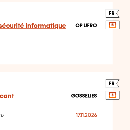
FR
 sécurité informatique
OP UFRO
FR
cant
GOSSELIES
nz
17.11.2026