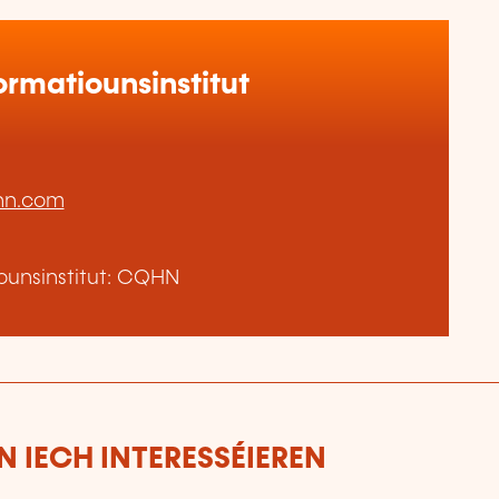
rmatiounsinstitut
hn.com
ounsinstitut: CQHN
 IECH INTERESSÉIEREN