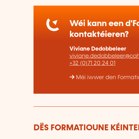
Wéi kann een d'Fo
kontaktéieren?
Viviane Dedobbeleer
viviane.dedobbeleer@cq
+32 (0)71 20 24 01
Méi iwwer den Formati
DËS FORMATIOUNE KÉINTEN