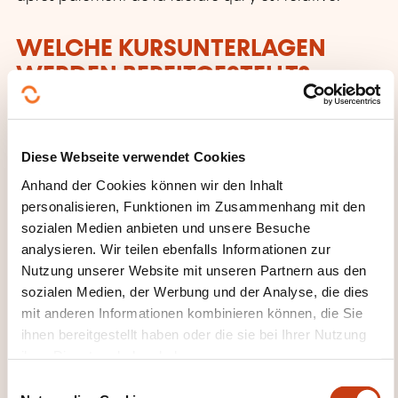
WELCHE KURSUNTERLAGEN
WERDEN BEREITGESTELLT?
Un support de cours est remis lors de la formation.
Diese Webseite verwendet Cookies
Anhand der Cookies können wir den Inhalt
personalisieren, Funktionen im Zusammenhang mit den
sozialen Medien anbieten und unsere Besuche
analysieren. Wir teilen ebenfalls Informationen zur
Nutzung unserer Website mit unseren Partnern aus den
Wie kann ich das
sozialen Medien, der Werbung und der Analyse, die dies
mit anderen Informationen kombinieren können, die Sie
Weiterbildungsinstitut
ihnen bereitgestellt haben oder die sie bei Ihrer Nutzung
kontaktieren?
ihrer Dienste erhoben haben.
E
Viviane Dedobbeleer