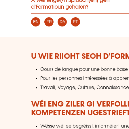
A wéi enger/n Sprooch(en) gëtt
d'Formatioun gehalen?
EN
FR
DA
PT
U WIE RIICHT SECH D'FO
Cours de langue pour une bonne base 
Pour les personnes intéressées à appre
Travail, Voyage, Culture, Connaissance
WÉI ENG ZILER GI VERFOL
KOMPETENZEN UGESTRIEF
Wësse wéi ee begréisst, informéiert an