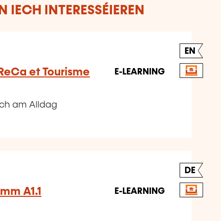
 IECH INTERESSÉIEREN
EN
ReCa et Tourisme
E-LEARNING
sch am Alldag
DE
omm A1.1
E-LEARNING