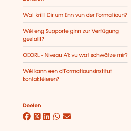
Wat kritt Dir um Enn vun der Formatioun?
Wéi eng Supporte ginn zur Verfügung
gestallt?
CECRL - Niveau A1: vu wat schwätze mir?
Wéi kann een d'Formatiounsinstitut
kontaktéieren?
Deelen
Facebook
Twitter
LinkedIn
WhatsApp
Mail