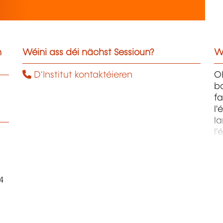
n
Wéini ass déi nächst Sessioun?
W
D'Institut kontaktéieren
OH
ba
fa
l'
la
l'
m
4