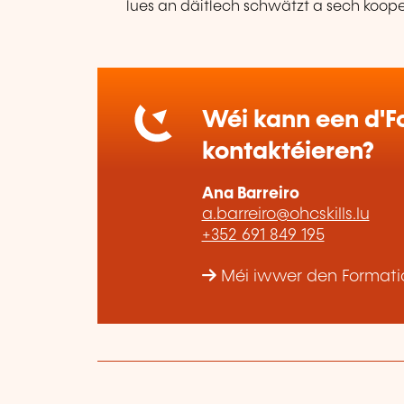
lues an däitlech schwätzt a sech koope
Wéi kann een d'Fo
kontaktéieren?
Ana Barreiro
a.barreiro@ohcskills.lu
+352 691 849 195
Méi iwwer den Formatio