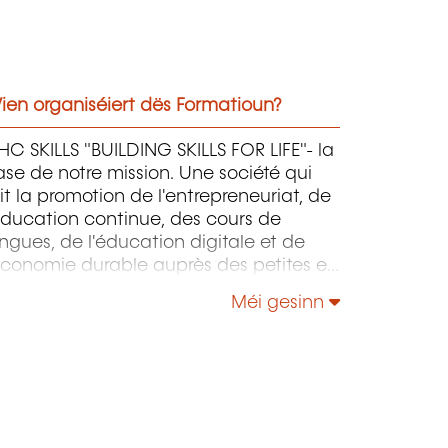
ien organiséiert dës Formatioun?
C SKILLS "BUILDING SKILLS FOR LIFE"- la
se de notre mission. Une société qui
it la promotion de l'entrepreneuriat, de
éducation continue, des cours de
ngues, de l'éducation digitale et de
économie durable auprès des petites et
oyennes entreprises.
Méi gesinn