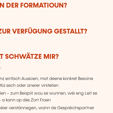
UN DER FORMATIOUN?
ZUR VERFÜGUNG GESTALLT?
AT SCHWÄTZE MIR?
:
anz einfach Aussoen, mat deene konkret Besoine
 Ka sech oder anerer virstellen
ellen – zum Beispill wou se wunnen, wéi eng Leit se
 a kann op dës Zort Froen
éier verstännegen, wann de Gespréichspartner