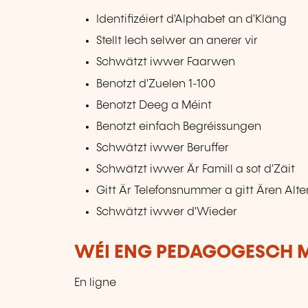
Identifizéiert d'Alphabet an d'Kläng
Stellt Iech selwer an anerer vir
Schwätzt iwwer Faarwen
Benotzt d'Zuelen 1-100
Benotzt Deeg a Méint
Benotzt einfach Begréissungen
Schwätzt iwwer Beruffer
Schwätzt iwwer Är Famill a sot d'Zäit
Gitt Är Telefonsnummer a gitt Ären Alte
Schwätzt iwwer d'Wieder
WÉI ENG PEDAGOGESCH M
En ligne