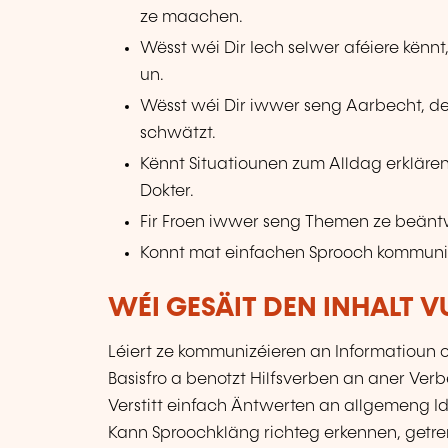
ze maachen.
Wësst wéi Dir Iech selwer aféiere kënnt
un.
Wësst wéi Dir iwwer seng Aarbecht, deegl
schwätzt.
Kënnt Situatiounen zum Alldag erklären
Dokter.
Fir Froen iwwer seng Themen ze beänt
Konnt mat einfachen Sprooch kommuni
WÉI GESÄIT DEN INHALT 
Léiert ze kommunizéieren an Informatioun
Basisfro a benotzt Hilfsverben an aner Ver
Verstitt einfach Äntwerten an allgemeng I
Kann Sproochkläng richteg erkennen, getre