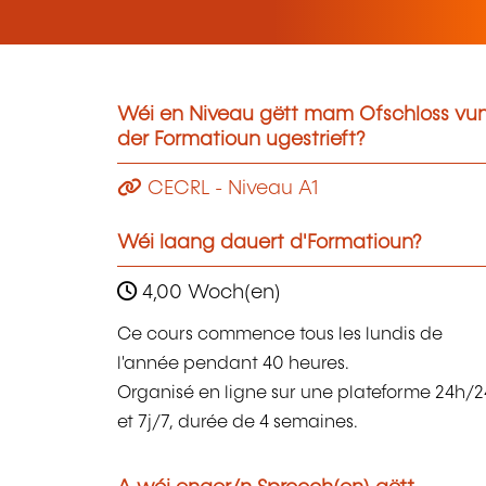
Wéi en Niveau gëtt mam Ofschloss vu
der Formatioun ugestrieft?
CECRL - Niveau A1
Wéi laang dauert d'Formatioun?
4,00 Woch(en)
Ce cours commence tous les lundis de
l'année pendant 40 heures.
Organisé en ligne sur une plateforme 24h/2
et 7j/7, durée de 4 semaines.