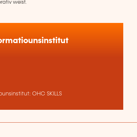
rativ weist.
rmatiounsinstitut
unsinstitut: OHC SKILLS