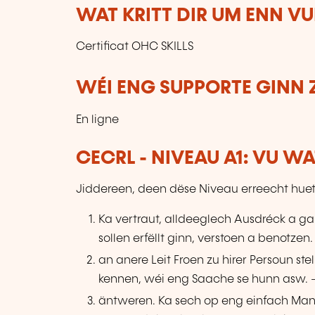
WAT KRITT DIR UM ENN V
Certificat OHC SKILLS
WÉI ENG SUPPORTE GINN 
En ligne
CECRL - NIVEAU A1: VU W
Jiddereen, deen dëse Niveau erreecht huet
Ka vertraut, alldeeglech Ausdréck a g
sollen erfëllt ginn, verstoen a benotzen.
an anere Leit Froen zu hirer Persoun st
kennen, wéi eng Saache se hunn asw. –
äntweren. Ka sech op eng einfach Man