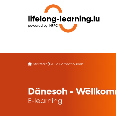
Startsäit
All d'Formatiounen
Dänesch - Wëllkomm
E-learning