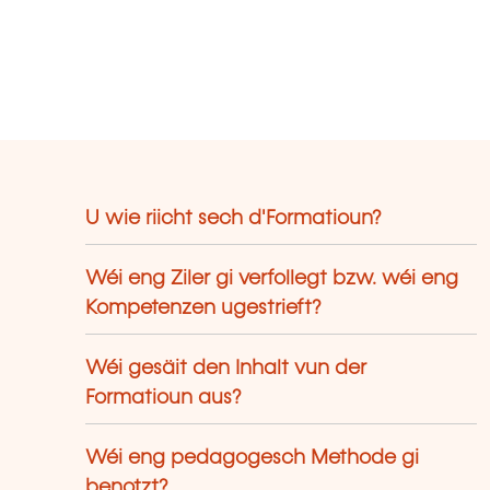
U wie riicht sech d'Formatioun?
Wéi eng Ziler gi verfollegt bzw. wéi eng
Kompetenzen ugestrieft?
Wéi gesäit den Inhalt vun der
Formatioun aus?
Wéi eng pedagogesch Methode gi
benotzt?