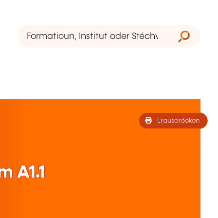
Erausdrécken
 A1.1