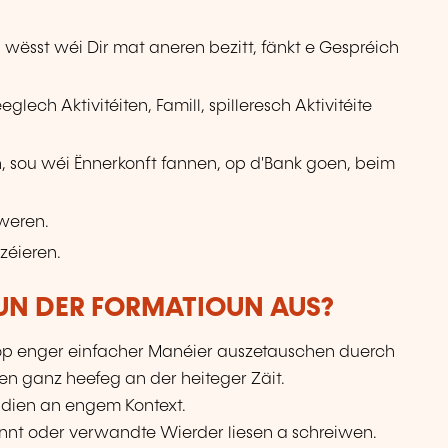
, wësst wéi Dir mat aneren bezitt, fänkt e Gespréich
ech Aktivitéiten, Famill, spilleresch Aktivitéite
, sou wéi Ënnerkonft fannen, op d'Bank goen, beim
weren.
zéieren.
VUN DER FORMATIOUN AUS?
 op enger einfacher Manéier auszetauschen duerch
ben ganz heefeg an der heiteger Zäit.
ddien an engem Kontext.
nnt oder verwandte Wierder liesen a schreiwen.