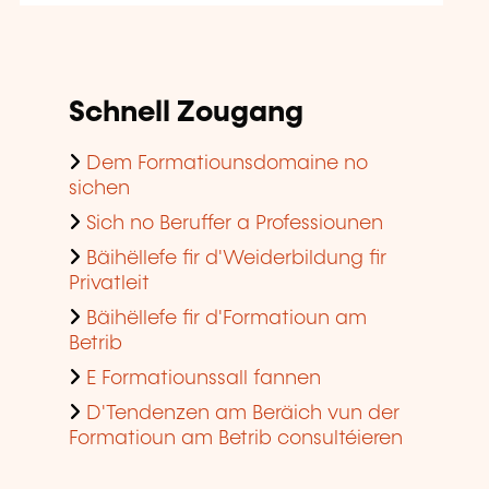
Schnell Zougang
Dem Formatiounsdomaine no
sichen
Sich no Beruffer a Professiounen
Bäihëllefe fir d'Weiderbildung fir
Privatleit
Bäihëllefe fir d'Formatioun am
Betrib
E Formatiounssall fannen
D'Tendenzen am Beräich vun der
Formatioun am Betrib consultéieren