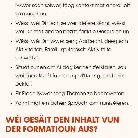
iwwer sech selwer, fäeg Kontakt mat anere Leit
ze maachen.
Wësst wéi Dir Iech selwer aféiere kënnt, wësst
wéi Dir mat aneren bezitt, fänkt e Gespréich un.
Wësst wéi Dir iwwer seng Aarbecht, deeglech
Aktivitéiten, Famill, spilleresch Aktivitéite
schwätzt.
Situatiounen am Alldag kënnen z'erklären, sou
wéi Ënnerkonft fannen, op d'Bank goen, beim
Dokter.
Fir Froen iwwer seng Themen ze beäntweren.
Konnt mat einfachen Sprooch kommunizéieren.
WÉI GESÄIT DEN INHALT VUN
DER FORMATIOUN AUS?