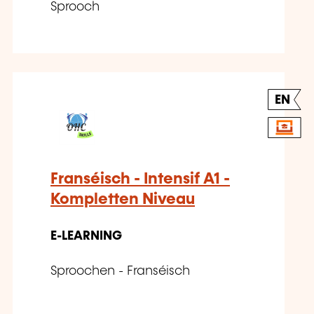
Sprooch
EN
Franséisch - Intensif A1 -
Kompletten Niveau
E-LEARNING
Sproochen - Franséisch