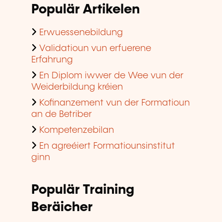
Populär Artikelen
Erwuessenebildung
Validatioun vun erfuerene
Erfahrung
En Diplom iwwer de Wee vun der
Weiderbildung kréien
Kofinanzement vun der Formatioun
an de Betriber
Kompetenzebilan
En agreéiert Formatiounsinstitut
ginn
Populär Training
Beräicher