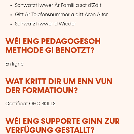
Schwätzt iwwer Är Famill a sot d'Zäit
Gitt Är Telefonsnummer a gitt Ären Alter
Schwätzt iwwer d'Wieder
WÉI ENG PEDAGOGESCH
METHODE GI BENOTZT?
En ligne
WAT KRITT DIR UM ENN VUN
DER FORMATIOUN?
Certificat OHC SKILLS
WÉI ENG SUPPORTE GINN ZUR
VERFÜGUNG GESTALLT?