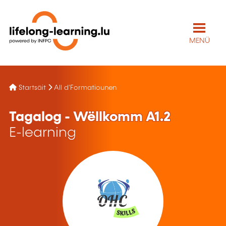
MENÜ
Startsäit
All d'Formatiounen
Tagalog - Wëllkomm A1.2
E-learning