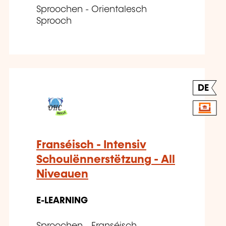
Sproochen - Orientalesch
Sprooch
DE
Franséisch - Intensiv
Schoulënnerstëtzung - All
Niveauen
E-LEARNING