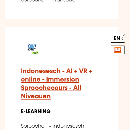
Sproochen - Franséisch
EN
Indonesesch - AI + VR +
online - Immersion
Sproochecours - All
Niveauen
E-LEARNING
Sproochen - Indonesesch