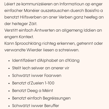
Léiert ze kommunizéieren an Informatioun op enger
einfacher Manéier auszetauschen duerch Basisfro a
benotzt Hilfsverben an aner Verben ganz heefeg an
der heiteger Zäit.
Verstitt einfach Äntwerten an allgemeng Iddien an
engem Kontext.
Kann Sproochkläng richteg erkennen, getrennt oder
verwandte Wierder liesen a schreiwen.
Identifizéiert d'Alphabet an d'Kläng
Stellt Iech selwer an anerer vir
Schwätzt iwwer Faarwen
Benotzt d'Zuelen 1-100
Benotzt Deeg a Méint
Benotzt einfach Begréissungen
Schwätzt iwwer Beruffer