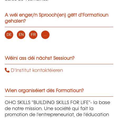
A wéi enger/n Sprooch(en) gëtt d'Formatioun
gehalen?
DE
EN
FR
...
Wéini ass déi nächst Sessioun?
D'Institut kontaktéieren
Wien organiséiert dës Formatioun?
OHC SKILLS "BUILDING SKILLS FOR LIFE"- la base
de notre mission. Une société qui fait la
promotion de l'entrepreneuriat, de l'éducation