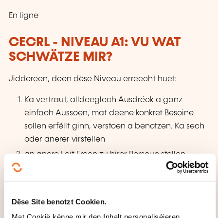
En ligne
CECRL - NIVEAU A1: VU WAT
SCHWÄTZE MIR?
Jiddereen, deen dëse Niveau erreecht huet:
Ka vertraut, alldeeglech Ausdréck a ganz
einfach Aussoen, mat deene konkret Besoine
sollen erfëllt ginn, verstoen a benotzen. Ka sech
oder anerer virstellen
an anere Leit Froen zu hirer Persoun stellen –
zum Beispill wou se wunnen, wéi eng Leit se
kennen, wéi eng Saache se hunn asw. – a kann
op dës Zort Froen
Dëse Site benotzt Cookien.
äntweren. Ka sech op eng einfach Manéier
Mat Cookië kënne mir den Inhalt personaliséieren,