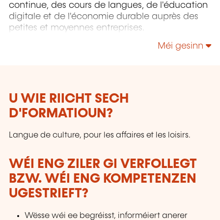
continue, des cours de langues, de l'éducation
digitale et de l'économie durable auprès des
petites et moyennes entreprises.
Méi gesinn
U WIE RIICHT SECH
D'FORMATIOUN?
Langue de culture, pour les affaires et les loisirs.
WÉI ENG ZILER GI VERFOLLEGT
BZW. WÉI ENG KOMPETENZEN
UGESTRIEFT?
Wësse wéi ee begréisst, informéiert anerer