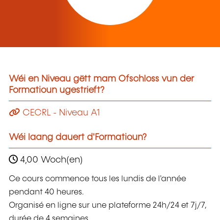
Wéi en Niveau gëtt mam Ofschloss vun der
Formatioun ugestrieft?
CECRL - Niveau A1
Wéi laang dauert d'Formatioun?
4,00 Woch(en)
Ce cours commence tous les lundis de l'année
pendant 40 heures.
Organisé en ligne sur une plateforme 24h/24 et 7j/7,
durée de 4 semaines.