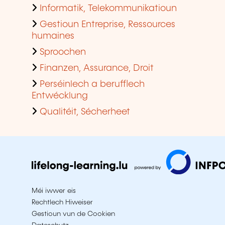
Informatik, Telekommunikatioun
Gestioun Entreprise, Ressources
humaines
Sproochen
Finanzen, Assurance, Droit
Perséinlech a berufflech
Entwécklung
Qualitéit, Sécherheet
Méi iwwer eis
Rechtlech Hiweiser
Gestioun vun de Cookien