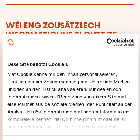
WÉI ENG ZOUSÄTZLECH
INFORMATIOUNE SI GUTT ZE
WËSSEN?
Modèle de type de résistances et construction
Dëse Site benotzt Cookien.
d’argumentaires inspirés des besoins réels des
Mat Cookië kënne mir den Inhalt personaliséieren,
participants
Funktiounen am Zesummenhang mat de soziale Medien
Atelier brainstorming groupes de 3 - suivi d’une
ubidden an den Trafick analyséieren. Mir deelen och
présentation structuré des résultats (technique
Informatiounen iwwer d'Benotzung vun eisem Site mat
de présentation et impact)
eise Partner aus de soziale Medien, der Publicitéit an der
Analys, déi dës Informatioune mat aneren Informatioune
Le pouvoir des questions: jeu démonstration
kombinéiere kënnen, déi Dir hinne ginn hutt oder déi si
Réflexion de groupes " Thinking out of the Box " =
gesammelt hunn, wou Dir hir Servicer benotzt hutt.
suivi d’un échange de persuasion consistant à
persuader/vendre son idée