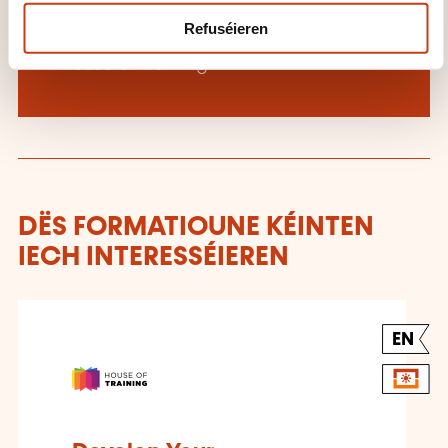
Refuséieren
Méi iwwer den Formatiounsinstitut:
House of Training
DËS FORMATIOUNE KÉINTEN
IECH INTERESSÉIEREN
EN