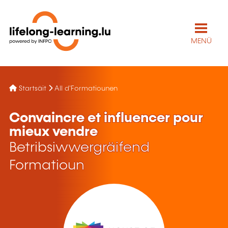
MENÜ
Startsäit
All d'Formatiounen
Convaincre et influencer pour
mieux vendre
Betribsiwwergräifend
Formatioun