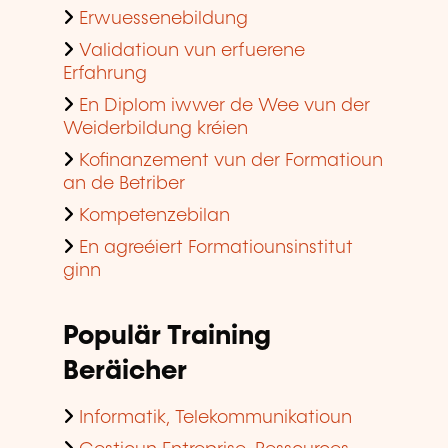
Erwuessenebildung
Validatioun vun erfuerene
Erfahrung
En Diplom iwwer de Wee vun der
Weiderbildung kréien
Kofinanzement vun der Formatioun
an de Betriber
Kompetenzebilan
En agreéiert Formatiounsinstitut
ginn
Populär Training
Beräicher
Informatik, Telekommunikatioun