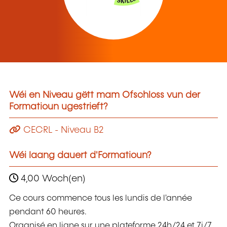
Wéi en Niveau gëtt mam Ofschloss vun der
Formatioun ugestrieft?
CECRL - Niveau B2
Wéi laang dauert d'Formatioun?
4,00 Woch(en)
Ce cours commence tous les lundis de l'année
pendant 60 heures.
Organisé en ligne sur une plateforme 24h/24 et 7j/7,