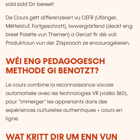
sidd sidd Dir bereet!
De Cours gëtt differenzéiert vu CEFR (Ufänger,
Mëttelstuf, Fortgeschratt), Iwwergräifend (deckt eng
breet Palette vun Themen) a Gerüst fir déi voll
Produktioun vun der Zilsprooch ze encouragéieren.
WÉI ENG PEDAGOGESCH
METHODE GI BENOTZT?
Le cours combine la reconnaissance vocale
automatisée avec les technologies VR (vidéo 360),
pour "immerger" les apprenants dans des
expériences culturelles authentiques + cours en
ligne.
WAT KRITT DIR UM ENN VUN