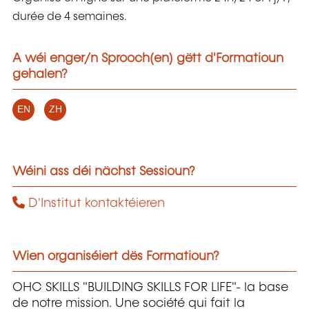
durée de 4 semaines.
A wéi enger/n Sprooch(en) gëtt d'Formatioun
gehalen?
EN
ZH
Wéini ass déi nächst Sessioun?
D'Institut kontaktéieren
Wien organiséiert dës Formatioun?
OHC SKILLS "BUILDING SKILLS FOR LIFE"- la base
de notre mission. Une société qui fait la