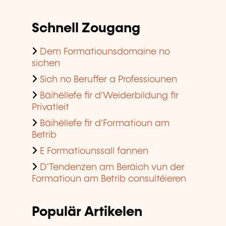
Schnell Zougang
Dem Formatiounsdomaine no
sichen
Sich no Beruffer a Professiounen
Bäihëllefe fir d'Weiderbildung fir
Privatleit
Bäihëllefe fir d'Formatioun am
Betrib
E Formatiounssall fannen
D'Tendenzen am Beräich vun der
Formatioun am Betrib consultéieren
Populär Artikelen