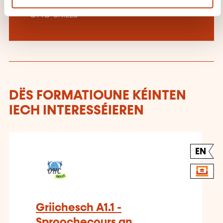
Méi iwwer den Formatiounsinstitut:
OHC SKILLS
DËS FORMATIOUNE KÉINTEN
IECH INTERESSÉIEREN
EN
Griichesch A1.1 -
Sproochecours an