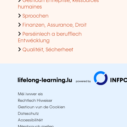
Gestioun Entreprise, Ressources
humaines
Sproochen
Finanzen, Assurance, Droit
Perséinlech a berufflech
Entwécklung
Qualitéit, Sécherheet
Méi iwwer eis
Rechtlech Hiweiser
Gestioun vun de Cookien
Dateschutz
Accessibilitéit
Mëssbrauch mellen