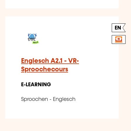
EN
Englesch A2.1 - VR-
Sproochecours
E-LEARNING
Sproochen - Englesch