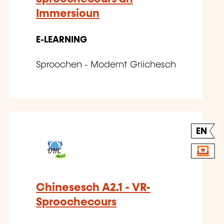
Immersioun
E-LEARNING
Sproochen - Modernt Griichesch
EN
Chinesesch A2.1 - VR-
Sproochecours