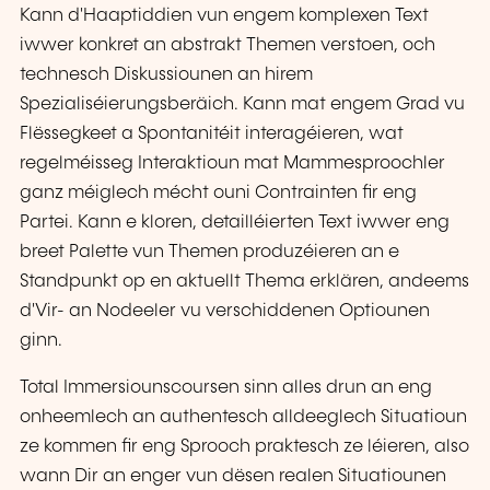
Kann d'Haaptiddien vun engem komplexen Text
iwwer konkret an abstrakt Themen verstoen, och
technesch Diskussiounen an hirem
Spezialiséierungsberäich. Kann mat engem Grad vu
Flëssegkeet a Spontanitéit interagéieren, wat
regelméisseg Interaktioun mat Mammesproochler
ganz méiglech mécht ouni Contrainten fir eng
Partei. Kann e kloren, detailléierten Text iwwer eng
breet Palette vun Themen produzéieren an e
Standpunkt op en aktuellt Thema erklären, andeems
d'Vir- an Nodeeler vu verschiddenen Optiounen
ginn.
Total Immersiounscoursen sinn alles drun an eng
onheemlech an authentesch alldeeglech Situatioun
ze kommen fir eng Sprooch praktesch ze léieren, also
wann Dir an enger vun dësen realen Situatiounen