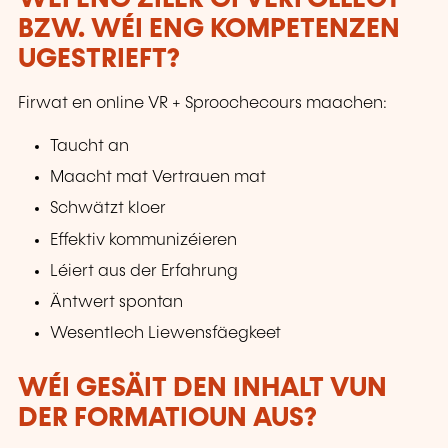
BZW. WÉI ENG KOMPETENZEN
UGESTRIEFT?
Firwat en online VR + Sproochecours maachen:
Taucht an
Maacht mat Vertrauen mat
Schwätzt kloer
Effektiv kommunizéieren
Léiert aus der Erfahrung
Äntwert spontan
Wesentlech Liewensfäegkeet
WÉI GESÄIT DEN INHALT VUN
DER FORMATIOUN AUS?