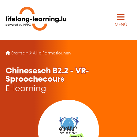
MENÜ
Startsäit
All d'Formatiounen
Chinesesch B2.2 - VR-
Sproochecours
E-learning