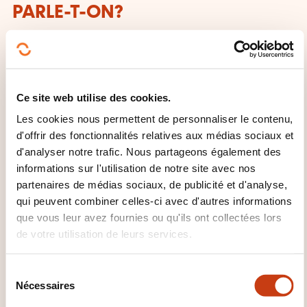
PARLE-T-ON?
Toute personne ayant atteint ce niveau:
Peut comprendre le contenu essentiel de sujets
concrets ou abstraits dans un texte complexe, y
Ce site web utilise des cookies.
compris une discussion technique dans sa
Les cookies nous permettent de personnaliser le contenu,
spécialité.
d'offrir des fonctionnalités relatives aux médias sociaux et
Peut communiquer avec un degré de
d'analyser notre trafic. Nous partageons également des
spontanéité et d'aisance tel qu'une
informations sur l'utilisation de notre site avec nos
partenaires de médias sociaux, de publicité et d'analyse,
conversation avec un locuteur natif ne
qui peuvent combiner celles-ci avec d'autres informations
comportant de tension ni pour l'un ni pour
que vous leur avez fournies ou qu'ils ont collectées lors
l'autre.
de votre utilisation de leurs services.
Peut s'exprimer de façon claire et détaillée sur
une grande gamme de sujets, émettre un avis
S
sur un sujet d’actualité et exposer les avantages
Nécessaires
é
et les inconvénients de différentes possibilités.
l