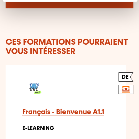
n
t
CES FORMATIONS POURRAIENT
VOUS INTÉRESSER
DE
Français - Bienvenue A1.1
E-LEARNING