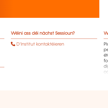
Wéini ass déi nächst Sessioun?
W
D'Institut kontaktéieren
Pl
pe
ét
fo
di
c
pr
te
pe