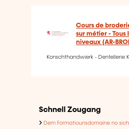
Cours de broderi
sur métier - Tous 
niveaux (AR-BROD
Konschthandwierk - Dentellerie 
Schnell Zougang
Dem Formatiounsdomaine no sic