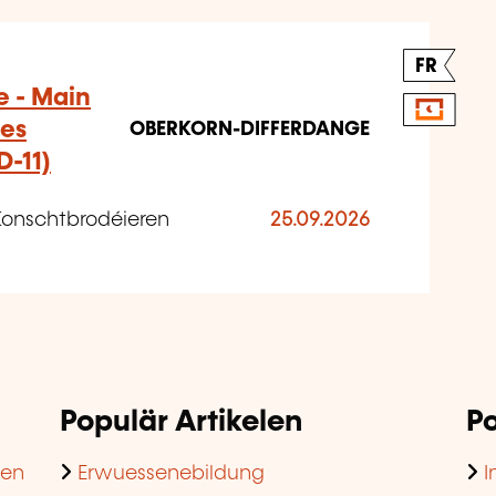
FR
e - Main
les
OBERKORN-DIFFERDANGE
-11)
Konschtbrodéieren
25.09.2026
Populär Artikelen
Po
hen
Erwuessenebildung
I