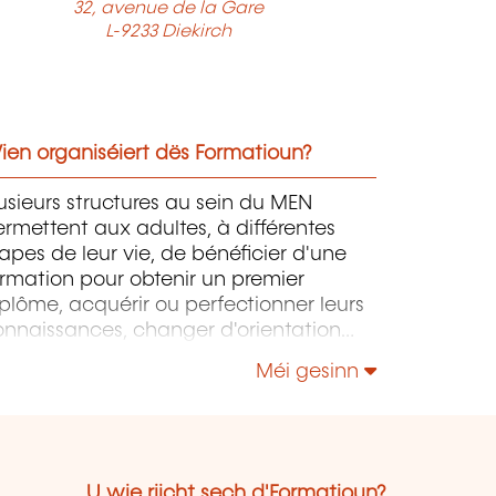
32, avenue de la Gare
L-9233 Diekirch
ien organiséiert dës Formatioun?
usieurs structures au sein du MEN
rmettent aux adultes, à différentes
apes de leur vie, de bénéficier d'une
rmation pour obtenir un premier
plôme, acquérir ou perfectionner leurs
onnaissances, changer d'orientation
ofessionnelle, s'adapter aux nouvelles
Méi gesinn
chnologies, enrichir leur culture
rsonnelle...
U wie riicht sech d'Formatioun?