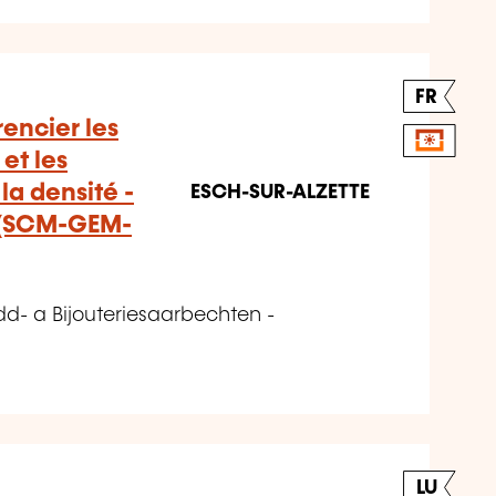
FR
encier les
et les
a densité -
ESCH-SUR-ALZETTE
x (SCM-GEM-
- a Bijouteriesaarbechten -
LU