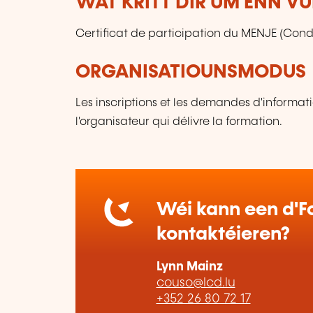
WAT KRITT DIR UM ENN V
Certificat de participation du MENJE (Condi
ORGANISATIOUNSMODUS
Les inscriptions et les demandes d'informat
l'organisateur qui délivre la formation.
Wéi kann een d'Fo
kontaktéieren?
Lynn Mainz
couso@lcd.lu
+352 26 80 72 17