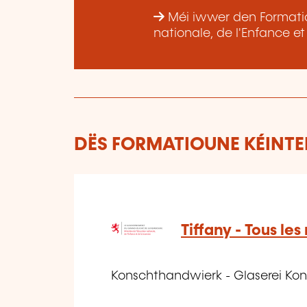
Méi iwwer den Formatiou
nationale, de l'Enfance e
DËS FORMATIOUNE KÉINTEN
Tiffany - Tous les
Konschthandwierk - Glaserei Ko