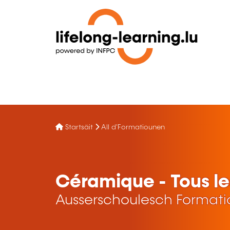
Startsäit
All d'Formatiounen
Céramique - Tous l
Ausserschoulesch Format