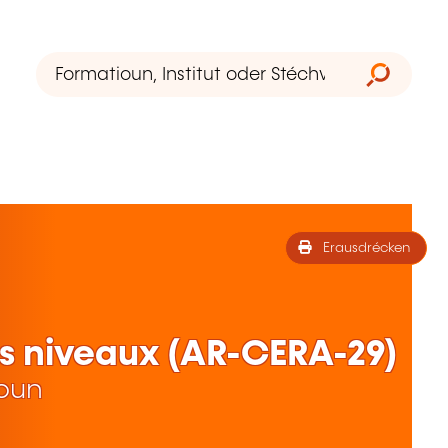
Erausdrécken
es niveaux (AR-CERA-29)
ioun