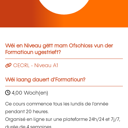
Wéi en Niveau gëtt mam Ofschloss vun der
Formatioun ugestrieft?
CECRL - Niveau A1
Wéi laang dauert d'Formatioun?
4,00 Woch(en)
Ce cours commence tous les lundis de l'année
pendant 20 heures.
Organisé en ligne sur une plateforme 24h/24 et 7j/7,
durée de 4 semaines.