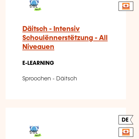
Däitsch - Intensiv
Schoulënnerstëtzung - All
Niveauen
E-LEARNING
Sproochen - Däitsch
DE