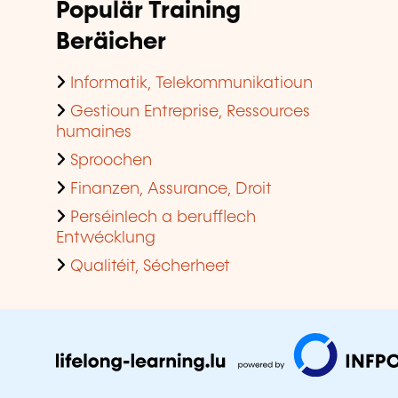
Populär Training
Beräicher
Informatik, Telekommunikatioun
Gestioun Entreprise, Ressources
humaines
Sproochen
Finanzen, Assurance, Droit
Perséinlech a berufflech
Entwécklung
Qualitéit, Sécherheet