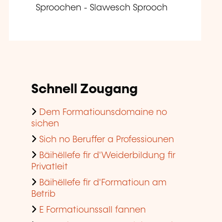
Sproochen - Slawesch Sprooch
Schnell Zougang
Dem Formatiounsdomaine no
sichen
Sich no Beruffer a Professiounen
Bäihëllefe fir d'Weiderbildung fir
Privatleit
Bäihëllefe fir d'Formatioun am
Betrib
E Formatiounssall fannen