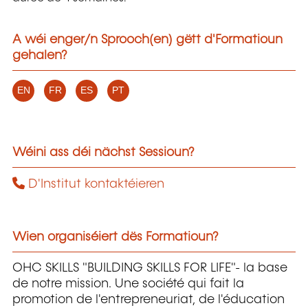
A wéi enger/n Sprooch(en) gëtt d'Formatioun
gehalen?
EN
FR
ES
PT
Wéini ass déi nächst Sessioun?
D'Institut kontaktéieren
Wien organiséiert dës Formatioun?
OHC SKILLS "BUILDING SKILLS FOR LIFE"- la base
de notre mission. Une société qui fait la
promotion de l'entrepreneuriat, de l'éducation