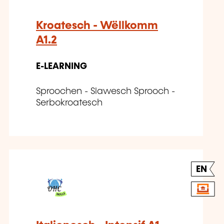
Kroatesch - Wëllkomm
A1.2
E-LEARNING
Sproochen - Slawesch Sprooch -
Serbokroatesch
EN