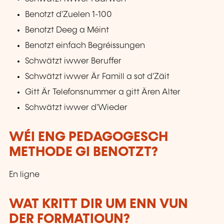
Benotzt d'Zuelen 1-100
Benotzt Deeg a Méint
Benotzt einfach Begréissungen
Schwätzt iwwer Beruffer
Schwätzt iwwer Är Famill a sot d'Zäit
Gitt Är Telefonsnummer a gitt Ären Alter
Schwätzt iwwer d'Wieder
WÉI ENG PEDAGOGESCH
METHODE GI BENOTZT?
En ligne
WAT KRITT DIR UM ENN VUN
DER FORMATIOUN?