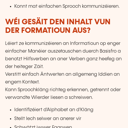
Konnt mat einfachen Sprooch kommunizéieren.
WÉI GESÄIT DEN INHALT VUN
DER FORMATIOUN AUS?
Léiert ze kommunizéieren an Informatioun op enger
einfacher Manéier auszetauschen duerch Basisfro a
benotzt Hilfsverben an aner Verben ganz heefeg an
der heiteger Zäit.
Verstitt einfach Äntwerten an allgemeng Iddien an
engem Kontext.
Kann Sproochkläng richteg erkennen, getrennt oder
verwandte Wierder liesen a schreiwen.
Identifizéiert d'Alphabet an d'Kläng
Stellt Iech selwer an anerer vir
Schwätzt iwwer Faarwen