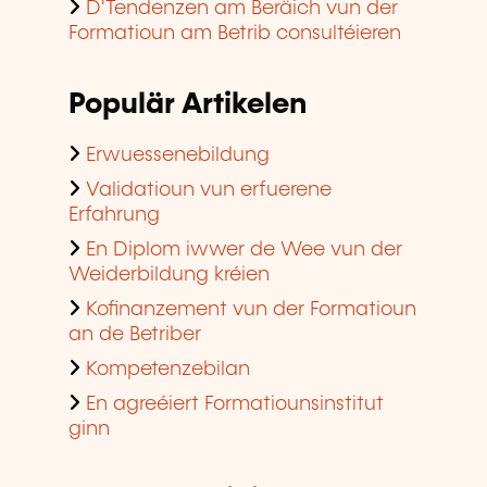
D'Tendenzen am Beräich vun der
Formatioun am Betrib consultéieren
Populär Artikelen
Erwuessenebildung
Validatioun vun erfuerene
Erfahrung
En Diplom iwwer de Wee vun der
Weiderbildung kréien
Kofinanzement vun der Formatioun
an de Betriber
Kompetenzebilan
En agreéiert Formatiounsinstitut
ginn