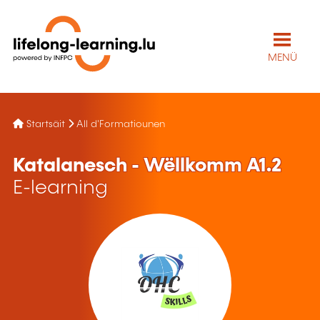
MENÜ
Startsäit
All d'Formatiounen
Katalanesch - Wëllkomm A1.2
E-learning