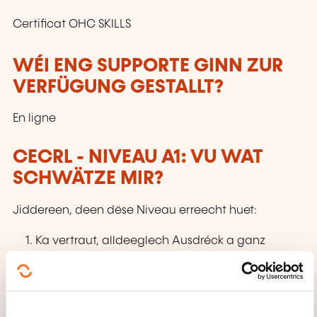
Certificat OHC SKILLS
WÉI ENG SUPPORTE GINN ZUR
VERFÜGUNG GESTALLT?
En ligne
CECRL - NIVEAU A1: VU WAT
SCHWÄTZE MIR?
Jiddereen, deen dëse Niveau erreecht huet:
Ka vertraut, alldeeglech Ausdréck a ganz
einfach Aussoen, mat deene konkret Besoine
sollen erfëllt ginn, verstoen a benotzen. Ka sech
oder anerer virstellen