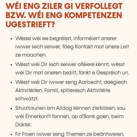
WÉI ENG ZILER GI VERFOLLEGT
BZW. WÉI ENG KOMPETENZEN
UGESTRIEFT?
Wësse wéi ee begréisst, informéiert anerer
iwwer sech selwer, fäeg Kontakt mat anere Leit
ze maachen.
Wësst wéi Dir Iech selwer aféiere kënnt, wësst
wéi Dir mat aneren bezitt, fänkt e Gespréich un.
Wësst wéi Dir iwwer seng Aarbecht, deeglech
Aktivitéiten, Famill, spilleresch Aktivitéite
schwätzt.
Situatiounen am Alldag kënnen z'erklären, sou
wéi Ënnerkonft fannen, op d'Bank goen, beim
Dokter.
Fir Froen iwwer seng Themen ze beäntweren.