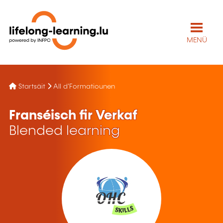
MENÜ
Startsäit
All d'Formatiounen
Franséisch fir Verkaf
Blended learning