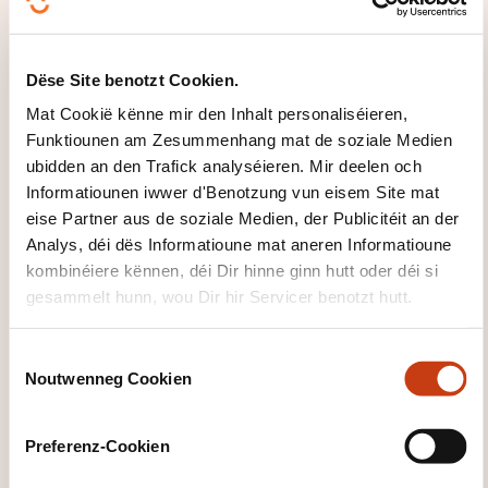
Wéi kann een
Dëse Site benotzt Cookien.
d'Formatiounsinstitut
Mat Cookië kënne mir den Inhalt personaliséieren,
Funktiounen am Zesummenhang mat de soziale Medien
kontaktéieren?
ubidden an den Trafick analyséieren. Mir deelen och
Informatiounen iwwer d'Benotzung vun eisem Site mat
Ana Barreiro
eise Partner aus de soziale Medien, der Publicitéit an der
a.barreiro@ohcskills.lu
Analys, déi dës Informatioune mat aneren Informatioune
+352 691 849 195
kombinéiere kënnen, déi Dir hinne ginn hutt oder déi si
gesammelt hunn, wou Dir hir Servicer benotzt hutt.
Méi iwwer den Formatiounsinstitut:
OHC SKILLS
C
Noutwenneg Cookien
o
n
s
Preferenz-Cookien
e
n