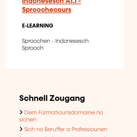
Indonesesch A1.1 -
Sproochecours
E-LEARNING
Sproochen - Indonesesch
Sprooch
Schnell Zougang
Dem Formatiounsdomaine no
sichen
Sich no Beruffer a Professiounen