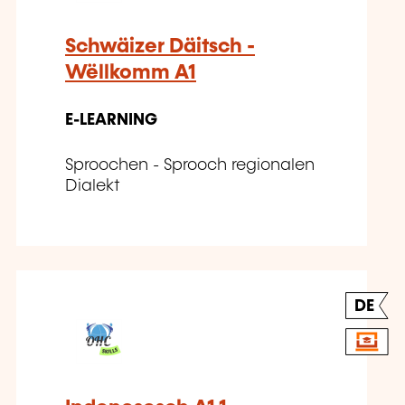
Schwäizer Däitsch -
Wëllkomm A1
E-LEARNING
Sproochen - Sprooch regionalen
Dialekt
DE