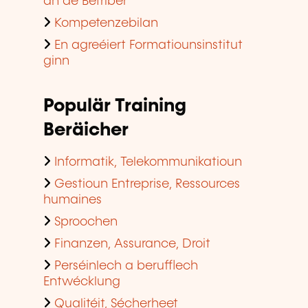
an de Betriber
Kompetenzebilan
En agreéiert Formatiounsinstitut
ginn
Populär Training
Beräicher
Informatik, Telekommunikatioun
Gestioun Entreprise, Ressources
humaines
Sproochen
Finanzen, Assurance, Droit
Perséinlech a berufflech
Entwécklung
Qualitéit, Sécherheet