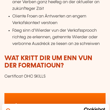
aner Verben ganz heefeg an der aktueller an
zukünfteger Zäit
Cliente Froen an Äntwerten an engem
Verkafskontext verstoen
Fäeg sinn d'Wierder vun der Verkafssprooch
richteg ze erkennen, getrennte Wierder oder
verbonne Ausdréck ze liesen an ze schreiwen
WAT KRITT DIR UM ENN VUN
DER FORMATIOUN?
Certificat OHC SKILLS