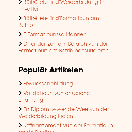
Bäihëllefe fir d'Weiderbildung fir
Privatleit
Bäihëllefe fir d'Formatioun am
Betrib
E Formatiounssall fannen
D'Tendenzen am Beräich vun der
Formatioun am Betrib consultéieren
Populär Artikelen
Erwuessenebildung
Validatioun vun erfuerene
Erfahrung
En Diplom iwwer de Wee vun der
Weiderbildung kréien
Kofinanzement vun der Formatioun