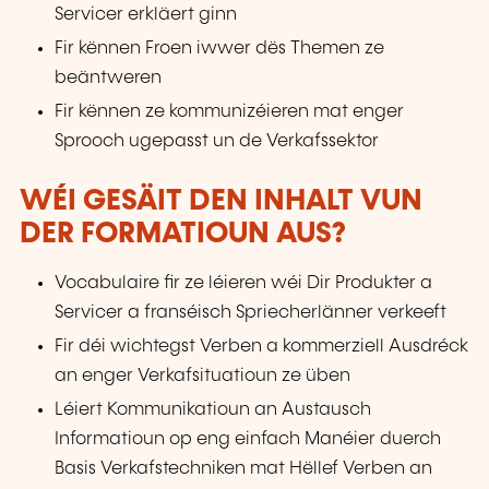
Servicer erkläert ginn
Fir kënnen Froen iwwer dës Themen ze
beäntweren
Fir kënnen ze kommunizéieren mat enger
Sprooch ugepasst un de Verkafssektor
WÉI GESÄIT DEN INHALT VUN
DER FORMATIOUN AUS?
Vocabulaire fir ze léieren wéi Dir Produkter a
Servicer a franséisch Spriecherlänner verkeeft
Fir déi wichtegst Verben a kommerziell Ausdréck
an enger Verkafsituatioun ze üben
Léiert Kommunikatioun an Austausch
Informatioun op eng einfach Manéier duerch
Basis Verkafstechniken mat Hëllef Verben an