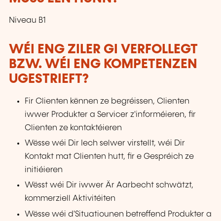
Niveau B1
WÉI ENG ZILER GI VERFOLLEGT
BZW. WÉI ENG KOMPETENZEN
UGESTRIEFT?
Fir Clienten kënnen ze begréissen, Clienten
iwwer Produkter a Servicer z'informéieren, fir
Clienten ze kontaktéieren
Wësse wéi Dir Iech selwer virstellt, wéi Dir
Kontakt mat Clienten hutt, fir e Gespréich ze
initiéieren
Wësst wéi Dir iwwer Är Aarbecht schwätzt,
kommerziell Aktivitéiten
Wësse wéi d'Situatiounen betreffend Produkter a