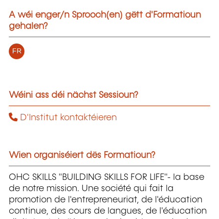
A wéi enger/n Sprooch(en) gëtt d'Formatioun
gehalen?
FR
Wéini ass déi nächst Sessioun?
D'Institut kontaktéieren
Wien organiséiert dës Formatioun?
OHC SKILLS "BUILDING SKILLS FOR LIFE"- la base
de notre mission. Une société qui fait la
promotion de l'entrepreneuriat, de l'éducation
continue, des cours de langues, de l'éducation