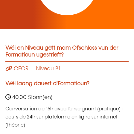
Wéi en Niveau gëtt mam Ofschloss vun der
Formatioun ugestrieft?
CECRL - Niveau B1
Wéi laang dauert d'Formatioun?
40,00 Stonn(en)
Conversation de 16h avec l'enseignant (pratique) +
cours de 24h sur plateforme en ligne sur internet
(théorie)