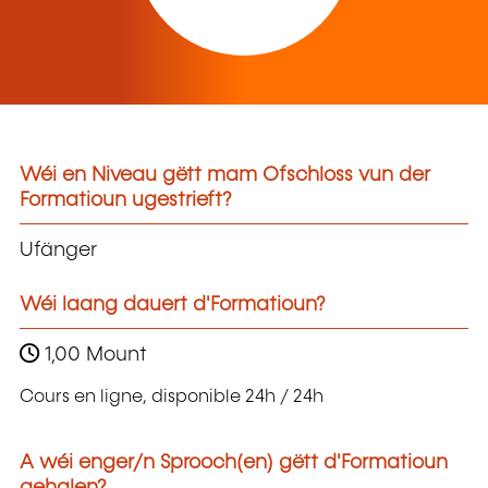
Wéi en Niveau gëtt mam Ofschloss vun der
Formatioun ugestrieft?
Ufänger
Wéi laang dauert d'Formatioun?
1,00 Mount
Cours en ligne, disponible 24h / 24h
A wéi enger/n Sprooch(en) gëtt d'Formatioun