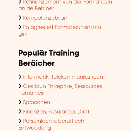
Kofinanzement vun der Formatioun
an de Betriber
Kompetenzebilan
En agreéiert Formatiounsinstitut
ginn
Populär Training
Beräicher
Informatik, Telekommunikatioun
Gestioun Entreprise, Ressources
humaines
Sproochen
Finanzen, Assurance, Droit
Perséinlech a berufflech
Entwécklung