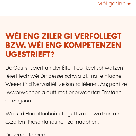
Méi gesinn
WÉI ENG ZILER GI VERFOLLEGT
BZW. WÉI ENG KOMPETENZEN
UGESTRIEFT?
De Cours "Léiert an der Ëffentlechkeet schwätzen"
léiert Iech wéi Dir besser schwätzt, mat einfache
Weeër fir d'Nervositéit ze kontrolléieren, Angscht ze
iwwerwannen a gutt mat onerwaarten Ëmstänn
ëmzegoen.
Wësst d'Haapttechnike fir gutt ze schwätzen an
exzellent Presentatiounen ze maachen.
Dir wäert léieren: