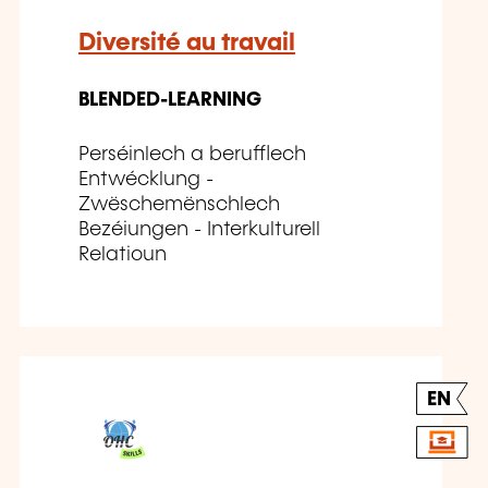
Diversité au travail
BLENDED-LEARNING
Perséinlech a berufflech
Entwécklung -
Zwëschemënschlech
Bezéiungen - Interkulturell
Relatioun
EN