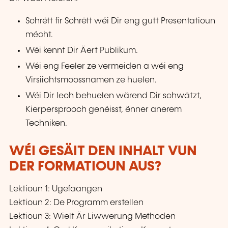
Schrëtt fir Schrëtt wéi Dir eng gutt Presentatioun
mécht.
Wéi kennt Dir Äert Publikum.
Wéi eng Feeler ze vermeiden a wéi eng
Virsiichtsmoossnamen ze huelen.
Wéi Dir Iech behuelen wärend Dir schwätzt,
Kierpersprooch genéisst, ënner anerem
Techniken.
WÉI GESÄIT DEN INHALT VUN
DER FORMATIOUN AUS?
Lektioun 1: Ugefaangen
Lektioun 2: De Programm erstellen
Lektioun 3: Wielt Är Liwwerung Methoden