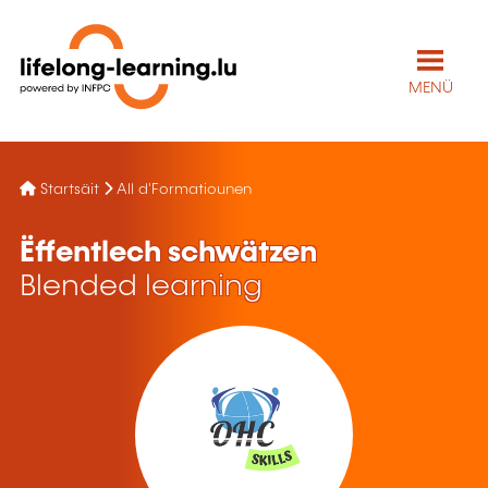
MENÜ
Startsäit
All d'Formatiounen
Ëffentlech schwätzen
Blended learning