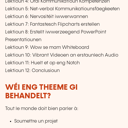
Lektioun 4: Oral Kommunikatioun Kompetenzen
Lektioun 5: Net-verbal Kommunikatiounsfäegkeeten
Lektioun 6: Nervositéit iwwerwannen
Lektioun 7: Fantastesch Flipcharts erstellen
Lektioun 8: Erstellt iwwerzeegend PowerPoint
Presentatiounen
Lektioun 9: Wow se mam Whiteboard
Lektioun 10: Vibrant Videoen an erstaunlech Audio
Lektioun 11: Huelt et op eng Notch
Lektioun 12: Conclusioun
WÉI ENG THEEME GI
BEHANDELT?
Tout le monde doit bien parler à:
Soumettre un projet