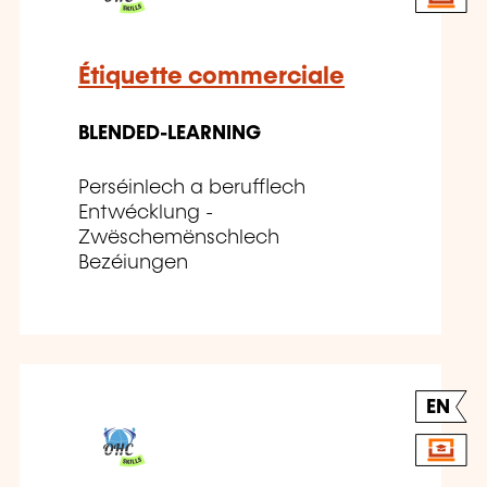
Étiquette commerciale
BLENDED-LEARNING
Perséinlech a berufflech
Entwécklung -
Zwëschemënschlech
Bezéiungen
EN