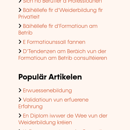
Sich no Beruffer a Professiounen
Bäihëllefe fir d'Weiderbildung fir
Privatleit
Bäihëllefe fir d'Formatioun am
Betrib
E Formatiounssall fannen
D'Tendenzen am Beräich vun der
Formatioun am Betrib consultéieren
Populär Artikelen
Erwuessenebildung
Validatioun vun erfuerene
Erfahrung
En Diplom iwwer de Wee vun der
Weiderbildung kréien