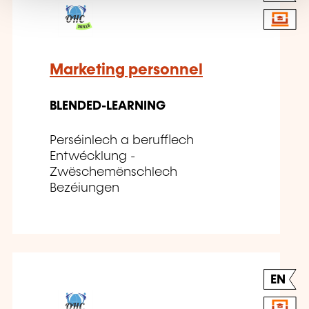
Marketing personnel
BLENDED-LEARNING
Perséinlech a berufflech
Entwécklung -
Zwëschemënschlech
Bezéiungen
EN