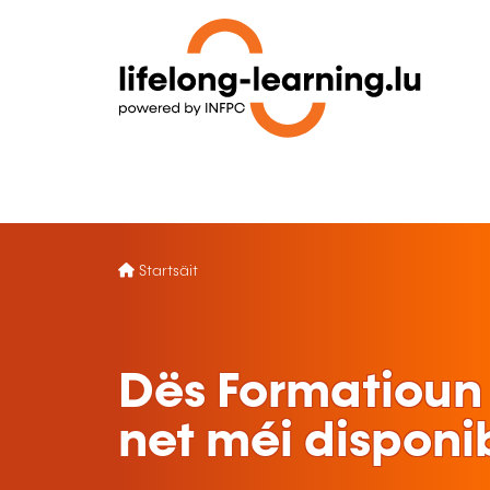
Startsäit
Dës Formatioun 
net méi disponi