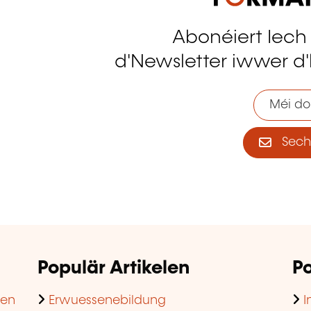
Abonéiert Iech
tagram
d'Newsletter iwwer d'
Méi do
Sech 
Populär Artikelen
Po
hen
Erwuessenebildung
I