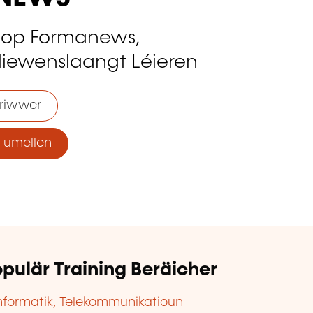
 op Formanews,
liewenslaangt Léieren
riwwer
umellen
pulär Training Beräicher
nformatik, Telekommunikatioun