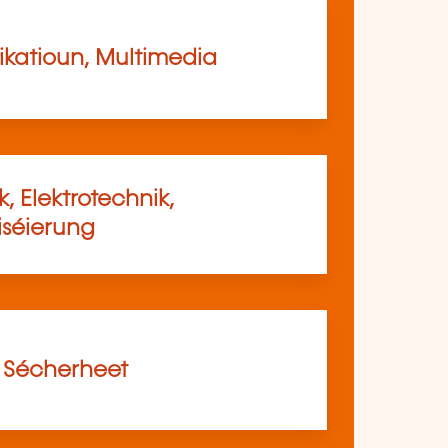
atioun, Multimedia
, Elektrotechnik,
séierung
, Sécherheet