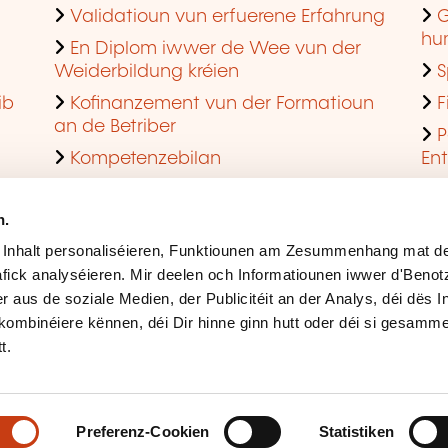
Validatioun vun erfuerene Erfahrung
G
hu
En Diplom iwwer de Wee vun der
Weiderbildung kréien
S
ib
Kofinanzement vun der Formatioun
F
an de Betriber
P
Kompetenzebilan
En
En agreéiert Formatiounsinstitut ginn
Q
n.
 Inhalt personaliséieren, Funktiounen am Zesummenhang mat de
fick analyséieren. Mir deelen och Informatiounen iwwer d'Beno
r aus de soziale Medien, der Publicitéit an der Analys, déi dës 
kombinéiere kënnen, déi Dir hinne ginn hutt oder déi si gesamme
t.
Rechtlech Hiweiser
Ges
Accessibilitéit
Mës
Preferenz-Cookien
Statistiken