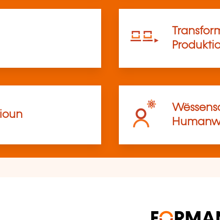
Transfor
Produkti
Wëssensc
ioun
Humanwë