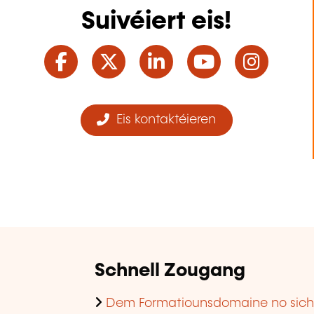
Suivéiert eis!
Facebook
Twitter
LinkedIn
YouTube
Ins
Eis kontaktéieren
Schnell Zougang
Dem Formatiounsdomaine no sic