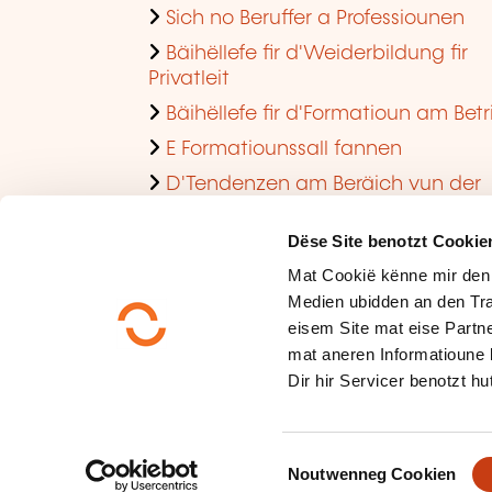
Sich no Beruffer a Professiounen
Bäihëllefe fir d'Weiderbildung fir
Privatleit
Bäihëllefe fir d'Formatioun am Betr
E Formatiounssall fannen
D'Tendenzen am Beräich vun der
Formatioun am Betrib consultéieren
Dëse Site benotzt Cookie
Mat Cookië kënne mir den
Medien ubidden an den Tra
eisem Site mat eise Partne
mat aneren Informatioune 
Dir hir Servicer benotzt hut
Méi iwwer eis
Dateschutz
C
Plang vum Site
Noutwenneg Cookien
o