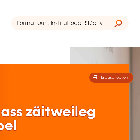
Erausdrécken
ass zäitweileg
bel