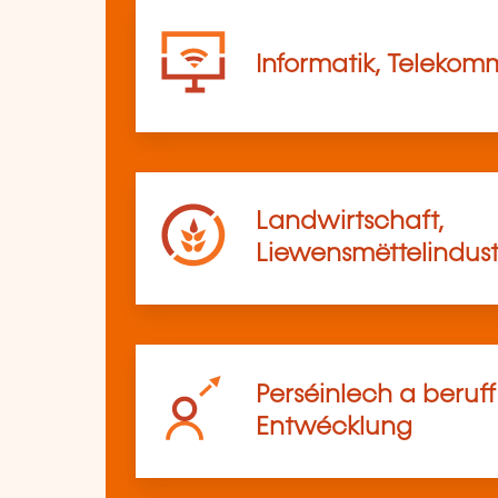
Informatik, Telekom
Landwirtschaft,
Liewensmëttelindust
Perséinlech a beruf
Entwécklung