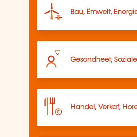
Bau, Ëmwelt, Energi
Gesondheet, Soziale
Handel, Verkaf, Hor