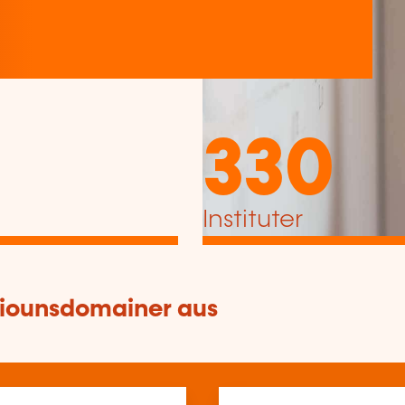
330
Instituter
tiounsdomainer aus