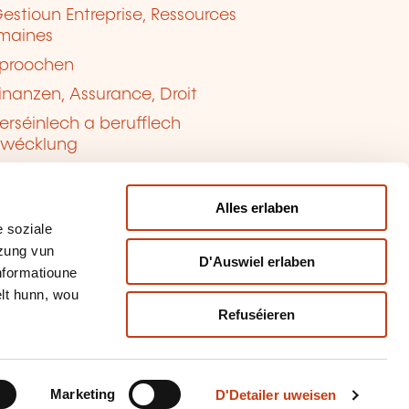
estioun Entreprise, Ressources
maines
proochen
inanzen, Assurance, Droit
erséinlech a berufflech
twécklung
ualitéit, Sécherheet
Alles erlaben
 soziale
tzung vun
D'Auswiel erlaben
Informatioune
lt hunn, wou
Refuséieren
tioun vun de Cookien
sbrauch mellen
Marketing
D'Detailer uweisen