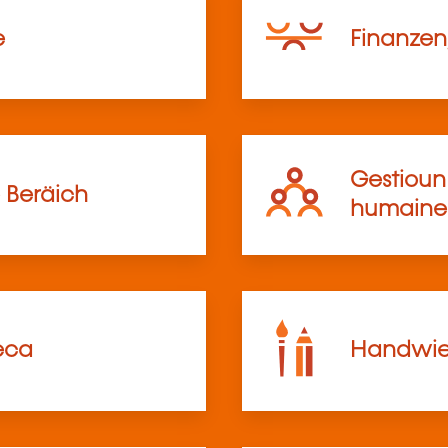
e
Finanzen,
Gestioun 
 Beräich
humaine
eca
Handwier