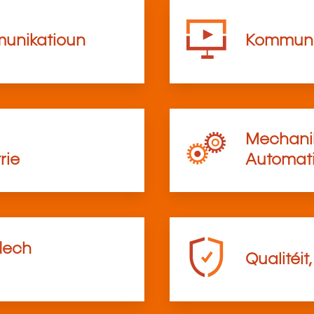
munikatioun
Kommunik
Mechanik
rie
Automati
flech
Qualitéit