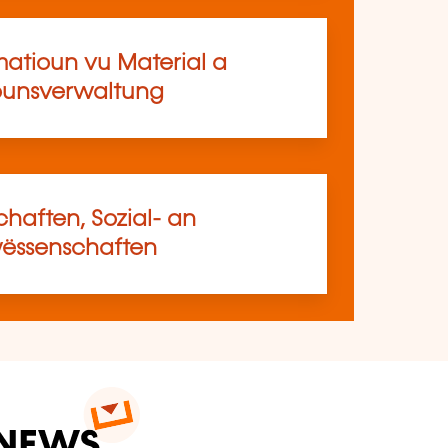
matioun vu Material a
ounsverwaltung
haften, Sozial- an
ssenschaften