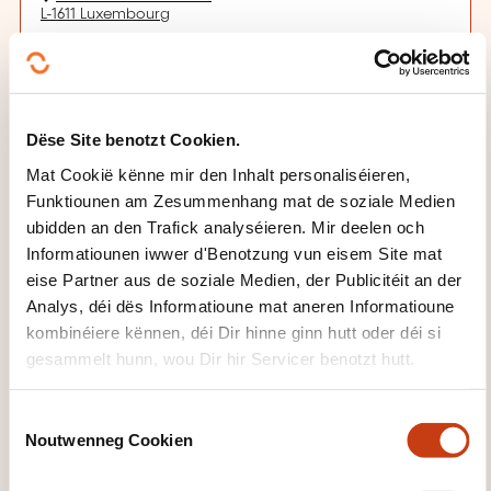
L-1611 Luxembourg
Adobe InDesign Avancé
Début de la séance le 01/10/2026 à 09:00
Durée: 06h00
Location: Key Job S.A.
Adobe InDesign Avancé
Dëse Site benotzt Cookien.
Début de la séance le 02/10/2026 à 09:00
Durée: 06h00
Mat Cookië kënne mir den Inhalt personaliséieren,
Location: Key Job S.A.
Funktiounen am Zesummenhang mat de soziale Medien
ubidden an den Trafick analyséieren. Mir deelen och
Leschten Delai fir d'Umeldung
Informatiounen iwwer d'Benotzung vun eisem Site mat
26.09.2026
eise Partner aus de soziale Medien, der Publicitéit an der
Sech umellen
Analys, déi dës Informatioune mat aneren Informatioune
kombinéiere kënnen, déi Dir hinne ginn hutt oder déi si
gesammelt hunn, wou Dir hir Servicer benotzt hutt.
07.12.2026
08.12.2026
C
Noutwenneg Cookien
Luxembourg
o
860,00€
n
FR