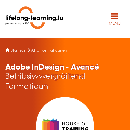
MENÜ
Startsäit
All d'Formatiounen
Adobe InDesign - Avancé
Betribsiwwergräifend
Formatioun