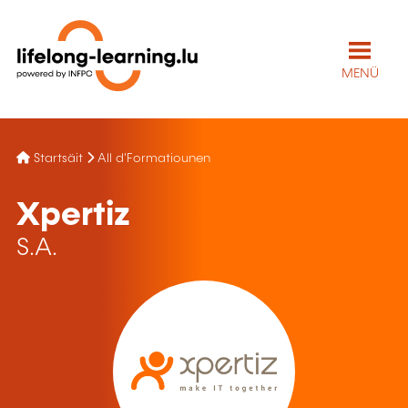
MENÜ
Startsäit
All d'Formatiounen
Xpertiz
S.A.