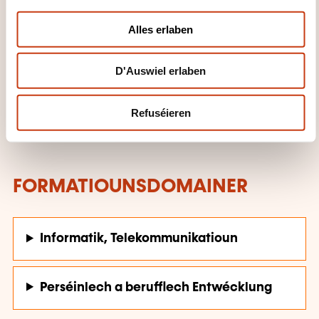
i
comme efficaces, elles favorisent l'engagement, la
o
Alles erlaben
compréhension et la préparation au monde
n
professionnel:
D'Auswiel erlaben
Apprentissage par projet
Enseignement entre pairs
Refuséieren
Pédagogie différenciée
FORMATIOUNSDOMAINER
Informatik, Telekommunikatioun
Perséinlech a berufflech Entwécklung