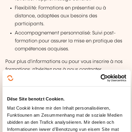
Flexibilité: Formations en présentiel ou à
distance, adaptées aux besoins des
participants.
Accompagnement personnalisé: Suivi post-
formation pour assurer la mise en pratique des
compétences acquises.
Pour plus d'informations ou pour vous inscrire à nos
formations, n'hésitez pas à nous contacter.
PEDAGOGESCH METHODEN
Dëse Site benotzt Cookien.
En combinant plusieurs techniques et stratégies
Mat Cookië kënne mir den Inhalt personaliséieren,
d’apprentissage, nos formations peuvent offrir aux
Funktiounen am Zesummenhang mat de soziale Medien
apprenants une expérience d'apprentissage
ubidden an den Trafick analyséieren. Mir deelen och
enrichissante, alignée sur les exigences du secteur
Informatiounen iwwer d'Benotzung vun eisem Site mat
et propice à leur réussite professionnelle.