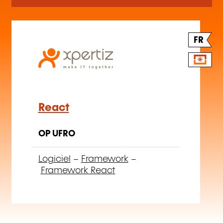
FR
React
OP UFRO
Logiciel
–
Framework
–
Framework React