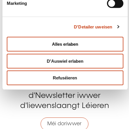
Facebook
Twitter
LinkedIn
YouTube
Ins
i
o
Alles erlaben
n
D'Auswiel erlaben
Eis kontaktéieren
Refuséieren
Abonéiert Iech op Formanews,
d'Newsletter iwwer
d'liewenslaangt Léieren
Méi doriwwer