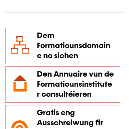
Dem
Formatiounsdomain
e no sichen
Den Annuaire vun de
Formatiounsinstitute
r consultéieren
Gratis eng
Ausschreiwung fir