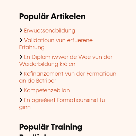
Populär Artikelen
Erwuessenebildung
Validatioun vun erfuerene
Erfahrung
En Diplom iwwer de Wee vun der
Weiderbildung kréien
Kofinanzement vun der Formatioun
an de Betriber
Kompetenzebilan
En agreéiert Formatiounsinstitut
ginn
Populär Training