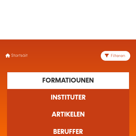
MENÜ
Startsäit
Filteren
1 Ausbildung(en) fonnt
FORMATIOUNEN
INSTITUTER
ARTIKELEN
BERUFFER