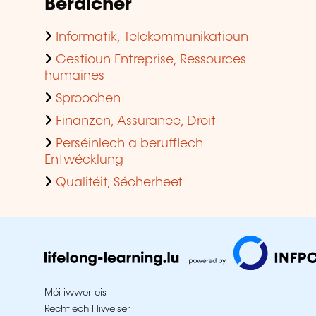
Beräicher
Informatik, Telekommunikatioun
Gestioun Entreprise, Ressources
humaines
Sproochen
Finanzen, Assurance, Droit
Perséinlech a berufflech
Entwécklung
Qualitéit, Sécherheet
Méi iwwer eis
Rechtlech Hiweiser