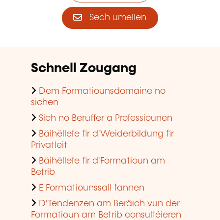
Sech umellen
Schnell Zougang
Dem Formatiounsdomaine no
sichen
Sich no Beruffer a Professiounen
Bäihëllefe fir d'Weiderbildung fir
Privatleit
Bäihëllefe fir d'Formatioun am
Betrib
E Formatiounssall fannen
D'Tendenzen am Beräich vun der
Formatioun am Betrib consultéieren