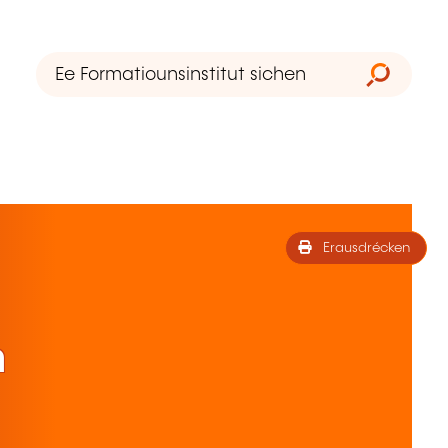
Erausdrécken
h