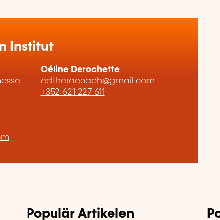
Institut
Céline Derochette
hesse
cdtheracoach@gmail.com
+352 621 227 611
om
Populär Artikelen
Po