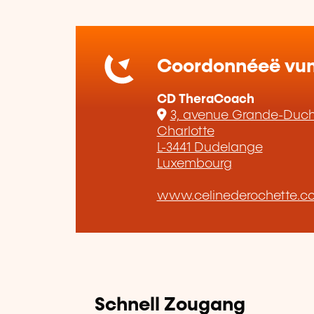
Coordonnéeë vum 
CD TheraCoach
3, avenue Grande-Duc
Charlotte
L-3441 Dudelange
Luxembourg
www.celinederochette.c
Schnell Zougang