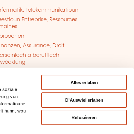
nformatik, Telekommunikatioun
estioun Entreprise, Ressources
maines
proochen
inanzen, Assurance, Droit
erséinlech a berufflech
twécklung
ualitéit, Sécherheet
Alles erlaben
 soziale
tzung vun
D'Auswiel erlaben
Informatioune
lt hunn, wou
Refuséieren
tioun vun de Cookien