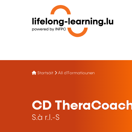
Startsäit
All d'Formatiounen
CD TheraCoac
S.à r.l.-S