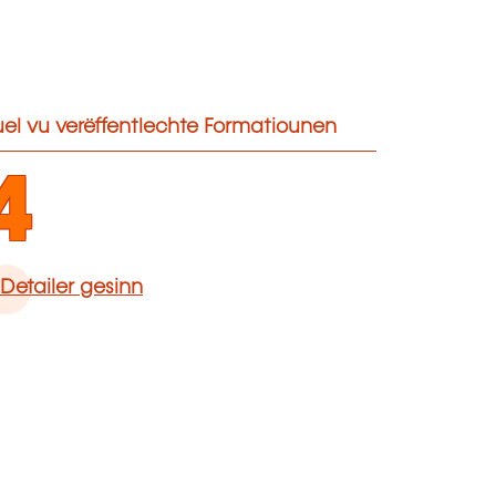
el vu verëffentlechte Formatiounen
4
Detailer gesinn