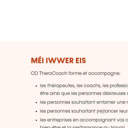
MÉI IWWER EIS
CD TheraCoach forme et accompagne:
les thérapeutes, les coachs, les profess
être ainsi que les personnes désireuse
les personnes souhaitant entamer une r
les personnes souhaitant (re)lancer leu
les entreprises en accompagnant vos col
bien-être et la performance au travail