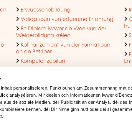
hen
Erwuessenebildung
I
Validatioun vun erfuerene Erfahrung
G
hu
En Diplom iwwer de Wee vun der
Weiderbildung kréien
S
ib
Kofinanzement vun der Formatioun
F
an de Betriber
P
Kompetenzebilan
En
En agreéiert Formatiounsinstitut ginn
Q
n.
 Inhalt personaliséieren, Funktiounen am Zesummenhang mat de
fick analyséieren. Mir deelen och Informatiounen iwwer d'Beno
r aus de soziale Medien, der Publicitéit an der Analys, déi dës 
kombinéiere kënnen, déi Dir hinne ginn hutt oder déi si gesamme
t.
Rechtlech Hiweiser
Ges