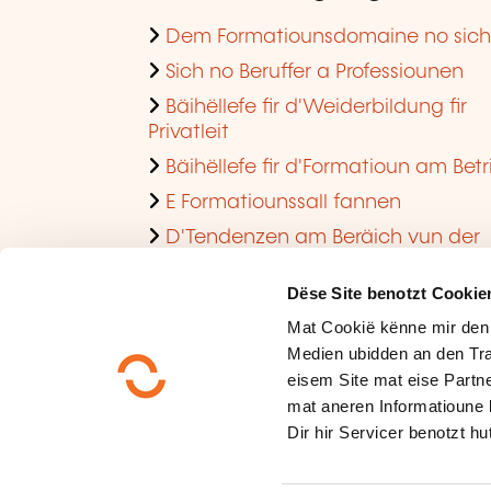
Dem Formatiounsdomaine no sic
Sich no Beruffer a Professiounen
Bäihëllefe fir d'Weiderbildung fir
Privatleit
Bäihëllefe fir d'Formatioun am Betr
E Formatiounssall fannen
D'Tendenzen am Beräich vun der
Formatioun am Betrib consultéieren
Dëse Site benotzt Cookie
Mat Cookië kënne mir den
Medien ubidden an den Tra
eisem Site mat eise Partne
mat aneren Informatioune 
Dir hir Servicer benotzt hut
Méi iwwer eis